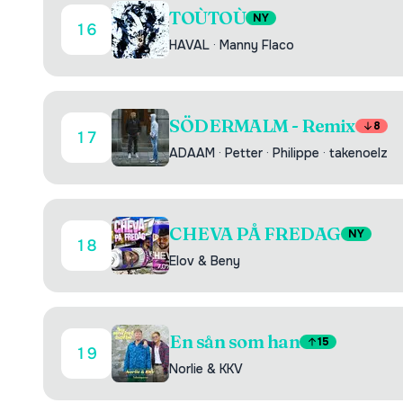
TOÙTOÙ
NY
16
HAVAL
·
Manny Flaco
SÖDERMALM - Remix
8
17
ADAAM
·
Petter
·
Philippe
·
takenoelz
CHEVA PÅ FREDAG
NY
18
Elov & Beny
En sån som han
15
19
Norlie & KKV