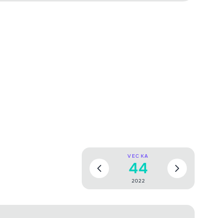
VECKA
44
2022