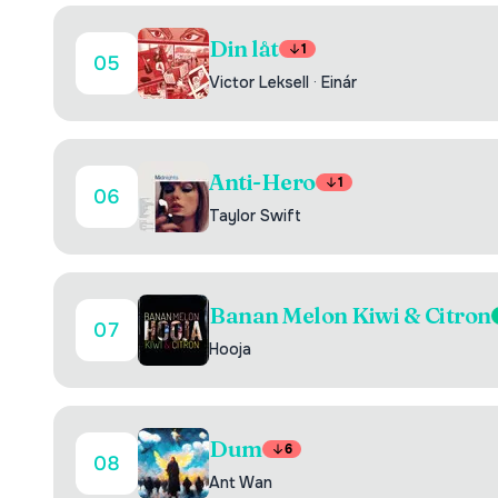
Din låt
1
05
Victor Leksell
·
Einár
Anti-Hero
1
06
Taylor Swift
Banan Melon Kiwi & Citron
07
Hooja
Dum
6
08
Ant Wan