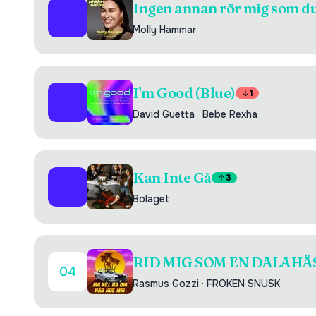
Ingen annan rör mig som d
01
Molly Hammar
I'm Good (Blue)
1
02
David Guetta
·
Bebe Rexha
Kan Inte Gå
3
03
Bolaget
RID MIG SOM EN DALAHÄ
04
Rasmus Gozzi
·
FRÖKEN SNUSK