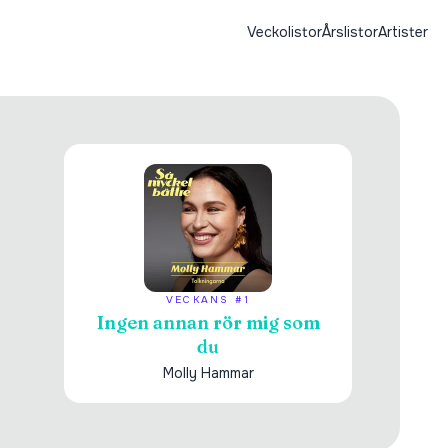
Veckolistor
Årslistor
Artister
VECKANS #1
Ingen annan rör mig som
du
Molly Hammar