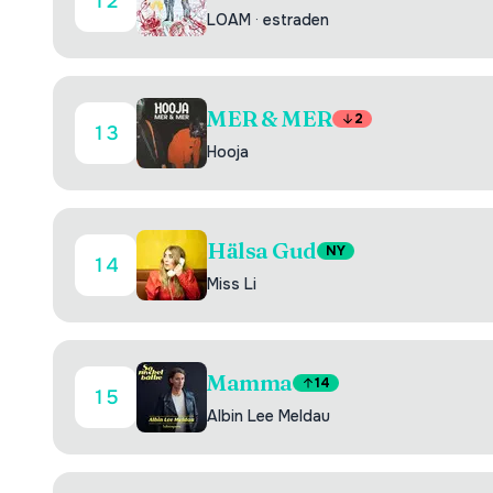
12
LOAM
·
estraden
MER & MER
2
13
Hooja
Hälsa Gud
NY
14
Miss Li
Mamma
14
15
Albin Lee Meldau