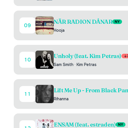
NÄR RADION DÅNAR
NY
09
Hooja
Unholy (feat. Kim Petras)
10
Sam Smith
·
Kim Petras
Lift Me Up - From Black Pa
11
Rihanna
ENSAM (feat. estraden)
NY