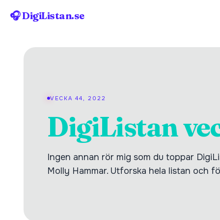
🎧 DigiListan.se
VECKA 44, 2022
DigiListan ve
Ingen annan rör mig som du toppar DigiL
Molly Hammar. Utforska hela listan och föl