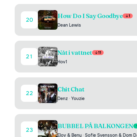
How Do I Say Goodbye
1
20
Dean Lewis
Nåt i vattnet
11
21
Hov1
Chit Chat
22
Denz
·
Youzie
BUBBEL PÅ BALKONGEN
23
Elov & Beny
·
Sofie Svensson & Dom D