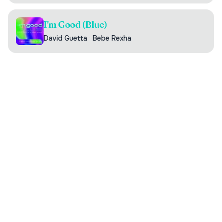
I'm Good (Blue)
David Guetta
·
Bebe Rexha
Digilistan.se är en oberoende webbsida som visar historisk
och aktuell musikdata från DigiListan. Innehållet bygger på
publikt tillgänglig information. Webbsidan har ingen koppling
till Sveriges Radio.