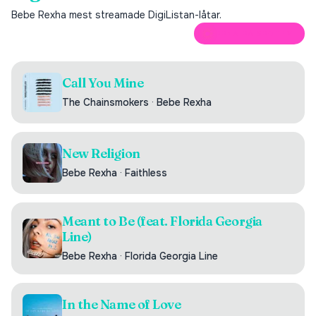
Bebe Rexha
mest streamade DigiListan-låtar.
ÖPPNA PÅ SPOTIFY
Call You Mine
The Chainsmokers
·
Bebe Rexha
New Religion
Bebe Rexha
·
Faithless
Meant to Be (feat. Florida Georgia
Line)
Bebe Rexha
·
Florida Georgia Line
In the Name of Love