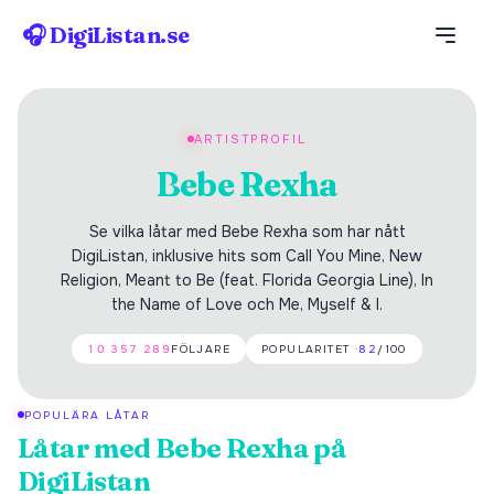
🎧 DigiListan.se
ARTISTPROFIL
Bebe Rexha
Se vilka låtar med Bebe Rexha som har nått
DigiListan, inklusive hits som Call You Mine, New
Religion, Meant to Be (feat. Florida Georgia Line), In
the Name of Love och Me, Myself & I.
10 357 289
FÖLJARE
POPULARITET ·
82
/100
POPULÄRA LÅTAR
Låtar med
Bebe Rexha
på
DigiListan