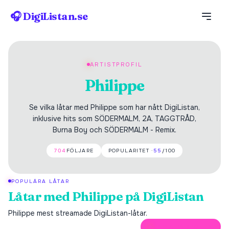
🎧 DigiListan.se
ARTISTPROFIL
Philippe
Se vilka låtar med Philippe som har nått DigiListan,
inklusive hits som SÖDERMALM, 2A, TAGGTRÅD,
Burna Boy och SÖDERMALM - Remix.
704
FÖLJARE
POPULARITET ·
55
/100
POPULÄRA LÅTAR
Låtar med
Philippe
på DigiListan
Philippe
mest streamade DigiListan-låtar.
ÖPPNA PÅ SPOTIFY