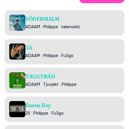
SÖDERMALM
ADAAM
·
Philippe
·
takenoelz
2A
ADAAM
·
Philippe
·
Fu3go
TAGGTRÅD
ADAAM
·
Tjuvjakt
·
Philippe
Burna Boy
25
·
Philippe
·
Fu3go