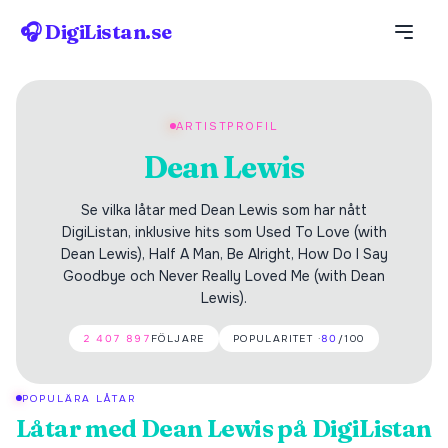
🎧 DigiListan.se
ARTISTPROFIL
Dean Lewis
Se vilka låtar med Dean Lewis som har nått
DigiListan, inklusive hits som Used To Love (with
Dean Lewis), Half A Man, Be Alright, How Do I Say
Goodbye och Never Really Loved Me (with Dean
Lewis).
2 407 897
FÖLJARE
POPULARITET ·
80
/100
POPULÄRA LÅTAR
Låtar med
Dean Lewis
på DigiListan