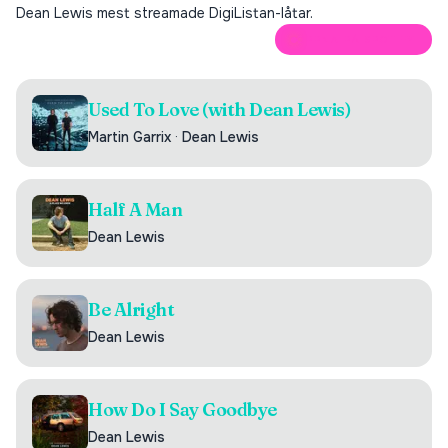
Dean Lewis
mest streamade DigiListan-låtar.
ÖPPNA PÅ SPOTIFY
Used To Love (with Dean Lewis)
Martin Garrix
·
Dean Lewis
Half A Man
Dean Lewis
Be Alright
Dean Lewis
How Do I Say Goodbye
Dean Lewis