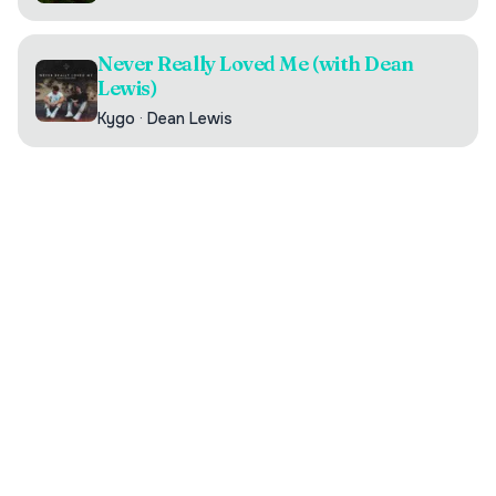
Never Really Loved Me (with Dean
Lewis)
Kygo
·
Dean Lewis
Digilistan.se är en oberoende webbsida som visar historisk
och aktuell musikdata från DigiListan. Innehållet bygger på
publikt tillgänglig information. Webbsidan har ingen koppling