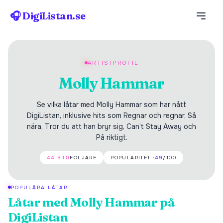
🎧 DigiListan.se
ARTISTPROFIL
Molly Hammar
Se vilka låtar med Molly Hammar som har nått
DigiListan, inklusive hits som Regnar och regnar, Så
nära, Tror du att han bryr sig, Can’t Stay Away och
På riktigt.
44 910
FÖLJARE
POPULARITET ·
49
/100
POPULÄRA LÅTAR
Låtar med
Molly Hammar
på
DigiListan