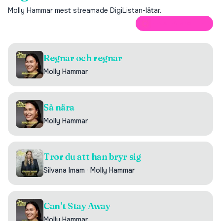
Molly Hammar
mest streamade DigiListan-låtar.
ÖPPNA PÅ SPOTIFY
Regnar och regnar
Molly Hammar
Så nära
Molly Hammar
Tror du att han bryr sig
Silvana Imam
·
Molly Hammar
Can’t Stay Away
Molly Hammar