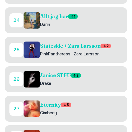
Allt jag har
1
24
Darin
Stateside + Zara Larsson
2
25
PinkPantheress
·
Zara Larsson
Janice STFU
2
26
Drake
Eternity
5
27
Cimberly