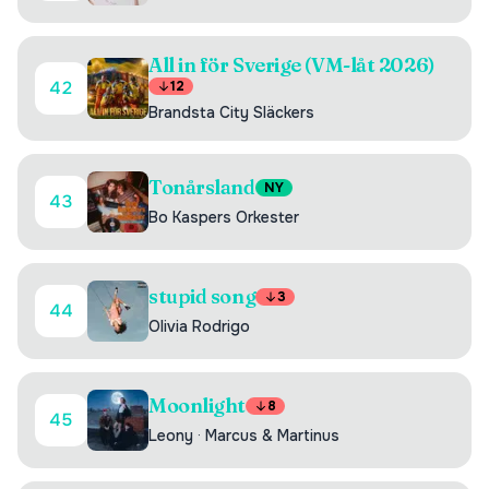
All in för Sverige (VM-låt 2026)
42
12
Brandsta City Släckers
Tonårsland
NY
43
Bo Kaspers Orkester
stupid song
3
44
Olivia Rodrigo
Moonlight
8
45
Leony
·
Marcus & Martinus