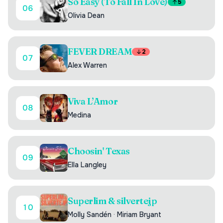
So Easy (To Fall In Love)
5
06
Olivia Dean
FEVER DREAM
2
07
Alex Warren
Viva L’Amor
08
Medina
Choosin' Texas
09
Ella Langley
Superlim & silvertejp
10
Molly Sandén
·
Miriam Bryant