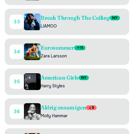
Break Through The Ceiling
NY
33
LIAMOO
Eurosummer
11
34
Zara Larsson
American Girls
NY
35
Harry Styles
Aldrig ensam igen
5
36
Molly Hammar