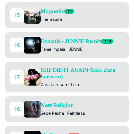
Magnetic
1
15
The Bausa
Dracula - JENNIE Remix
18
16
Tame Impala
·
JENNIE
SHE DID IT AGAIN (feat. Zara
Larsson)
17
Zara Larsson
·
Tyla
New Religion
18
Bebe Rexha
·
Faithless