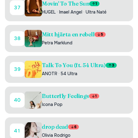
Movin' To The Sun
1
37
HUGEL
·
Imael Angel
·
Ultra Naté
Mitt hjärta en rebell
5
38
Petra Marklund
Talk To You (ft. 54 Ultra)
3
39
ANOTR
·
54 Ultra
Butterfly Feelings
1
40
Icona Pop
drop dead
6
41
Olivia Rodrigo