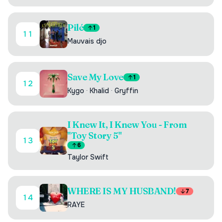
Pilé
1
11
Mauvais djo
Save My Love
1
12
Kygo
·
Khalid
·
Gryffin
I Knew It, I Knew You - From
"Toy Story 5"
13
6
Taylor Swift
WHERE IS MY HUSBAND!
7
14
RAYE