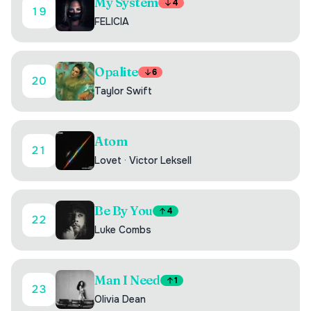
My System
4
19
FELICIA
Opalite
6
20
Taylor Swift
Atom
21
Lovet
·
Victor Leksell
Be By You
4
22
Luke Combs
Man I Need
1
23
Olivia Dean