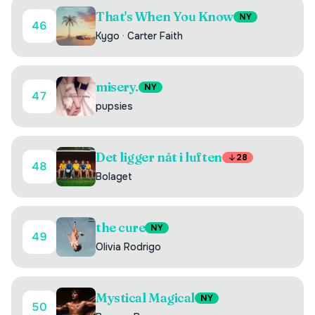
That's When You Know
NY
46
Kygo
·
Carter Faith
misery.
NY
47
pupsies
Det ligger nåt i luften
28
48
Bolaget
the cure
NY
49
Olivia Rodrigo
Mystical Magical
NY
50