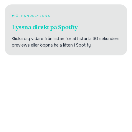
FÖRHANDSLYSSNA
Lyssna direkt på Spotify
Klicka dig vidare från listan för att starta 30 sekunders
previews eller öppna hela låten i Spotify.
Digilistan.se är en oberoende webbsida som visar historisk