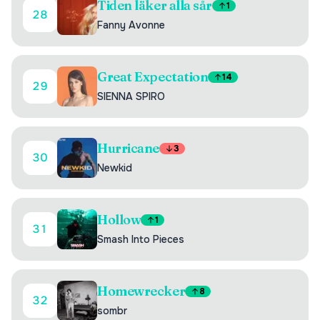
Tiden läker alla sår
1
28
Fanny Avonne
Great Expectation
14
29
SIENNA SPIRO
Hurricane
3
30
Newkid
Hollow
1
31
Smash Into Pieces
Homewrecker
8
32
sombr