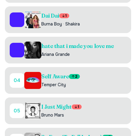
Dai Dai
1
02
Burna Boy
·
Shakira
hate that i made you love me
03
Ariana Grande
Self Aware
2
04
Temper City
I Just Might
1
05
Bruno Mars