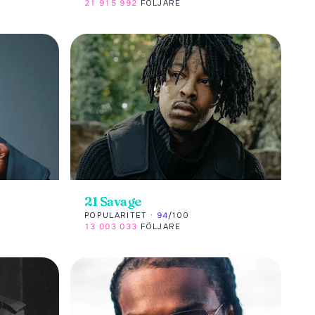
21 915 992
FÖLJARE
21 Savage
POPULARITET ·
94
/100
13 003 033
FÖLJARE