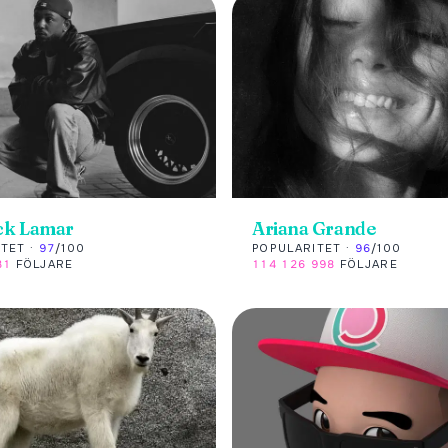
ck Lamar
Ariana Grande
TET ·
97
/100
POPULARITET ·
96
/100
31
FÖLJARE
114 126 998
FÖLJARE