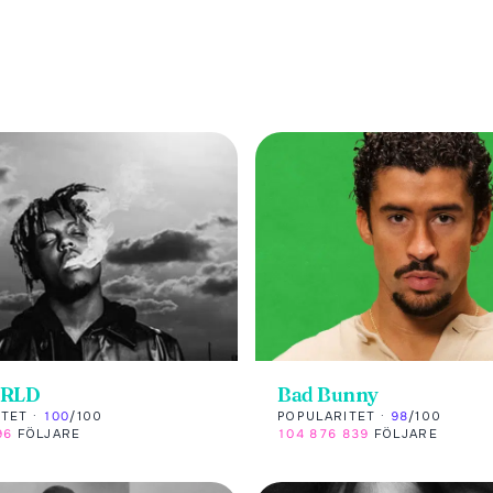
WRLD
Bad Bunny
TET ·
100
/100
POPULARITET ·
98
/100
96
FÖLJARE
104 876 839
FÖLJARE