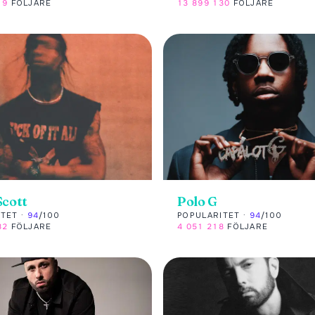
19
FÖLJARE
13 899 130
FÖLJARE
Scott
Polo G
TET ·
94
/100
POPULARITET ·
94
/100
82
FÖLJARE
4 051 218
FÖLJARE