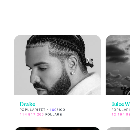
Drake
Juice 
POPULARITET ·
100
/100
POPULARI
114 817 265
FÖLJARE
12 164 9