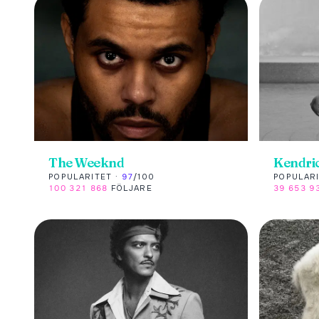
The Weeknd
Kendri
POPULARITET ·
97
/100
POPULARI
100 321 868
FÖLJARE
39 653 9