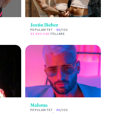
Justin Bieber
POPULARITET ·
95
/100
93 690 048
FÖLJARE
Maluma
POPULARITET ·
95
/100