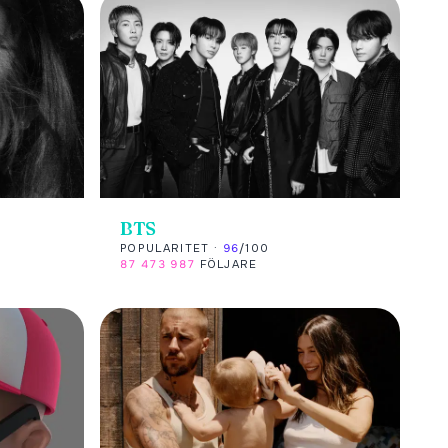
BTS
POPULARITET ·
96
/100
87 473 987
FÖLJARE