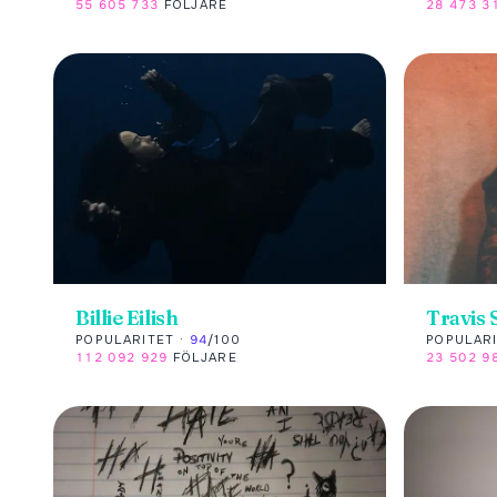
55 605 733
FÖLJARE
28 473 3
Billie Eilish
Travis 
POPULARITET ·
94
/100
POPULARI
112 092 929
FÖLJARE
23 502 9