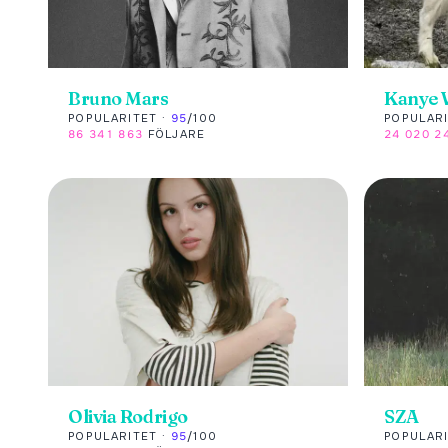
Bruno Mars
Kanye 
POPULARITET ·
95
/100
POPULARI
86 341 863
FÖLJARE
24 020 2
Olivia Rodrigo
SZA
POPULARITET ·
95
/100
POPULARI