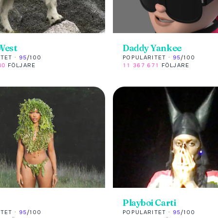
West
Daddy Yankee
TET ·
95
/100
POPULARITET ·
95
/100
40
FÖLJARE
11 367 671
FÖLJARE
Playboi Carti
TET ·
95
/100
POPULARITET ·
95
/100