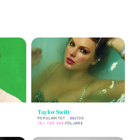
Taylor Swift
POPULARITET ·
98
/100
161 769 264
FÖLJARE