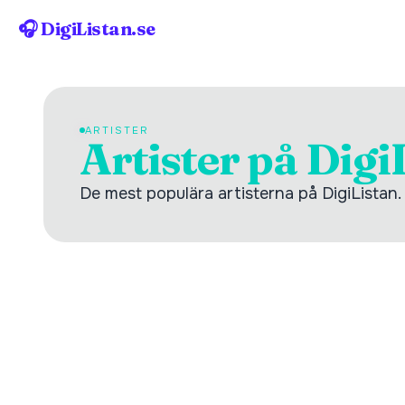
🎧 DigiListan.se
ARTISTER
Artister på Digi
De mest populära artisterna på DigiListan. Kl