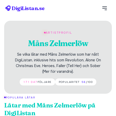
🎧 DigiListan.se
ARTISTPROFIL
Måns Zelmerlöw
Se vilka låtar med Måns Zelmerlöw som har nått
DigiListan, inklusive hits som Revolution, Alone On
Christmas Eve, Heroes, Faller (Tell Her) och Sober
(Mer för varandra).
171 047
FÖLJARE
POPULARITET ·
56
/100
POPULÄRA LÅTAR
Låtar med
Måns Zelmerlöw
på
DigiListan