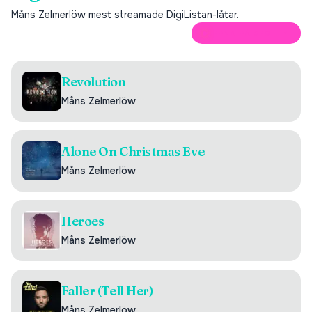
Måns Zelmerlöw
mest streamade DigiListan-låtar.
ÖPPNA PÅ SPOTIFY
Revolution
Måns Zelmerlöw
Alone On Christmas Eve
Måns Zelmerlöw
Heroes
Måns Zelmerlöw
Faller (Tell Her)
Måns Zelmerlöw