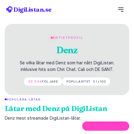
🎧 DigiListan.se
ARTISTPROFIL
Denz
Se vilka låtar med Denz som har nått DigiListan,
inklusive hits som Chit Chat, Cali och DE SANT.
35 544
FÖLJARE
POPULARITET ·
51
/100
POPULÄRA LÅTAR
Låtar med
Denz
på DigiListan
Denz
mest streamade DigiListan-låtar.
ÖPPNA PÅ SPOTIFY