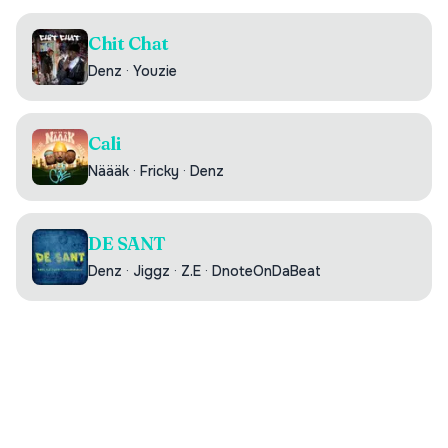
Chit Chat
Denz
·
Youzie
Cali
Näääk
·
Fricky
·
Denz
DE SANT
Denz
·
Jiggz
·
Z.E
·
DnoteOnDaBeat