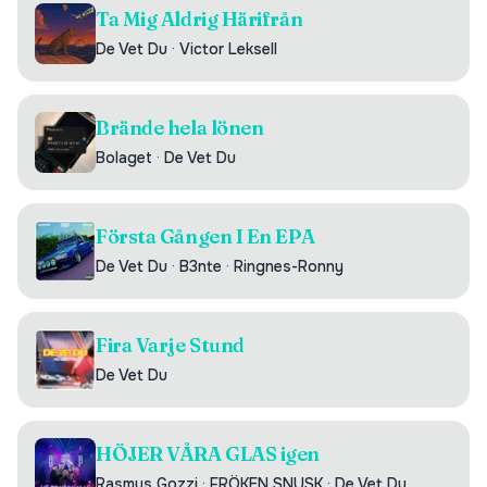
Ta Mig Aldrig Härifrån
De Vet Du
·
Victor Leksell
Brände hela lönen
Bolaget
·
De Vet Du
Första Gången I En EPA
De Vet Du
·
B3nte
·
Ringnes-Ronny
Fira Varje Stund
De Vet Du
HÖJER VÅRA GLAS igen
Rasmus Gozzi
·
FRÖKEN SNUSK
·
De Vet Du