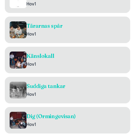
Hov1
Tårarnas spår
Hov1
Känslokall
Hov1
Suddiga tankar
Hov1
Dig (Ormingevisan)
Hov1