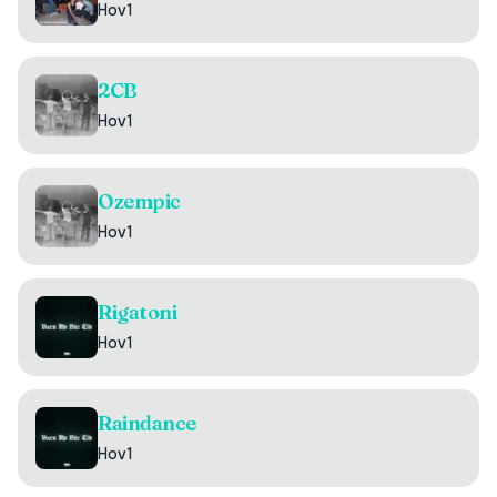
Hov1
2CB
Hov1
Ozempic
Hov1
Rigatoni
Hov1
Raindance
Hov1