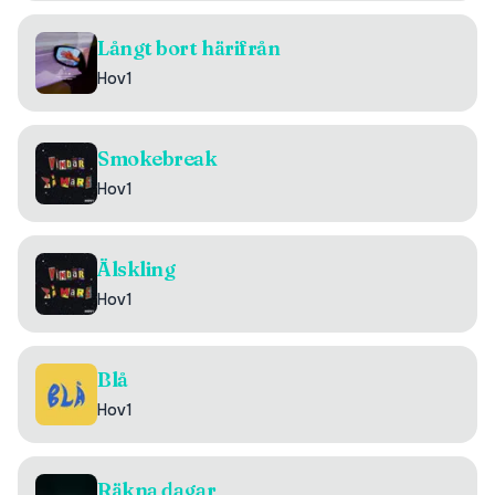
Långt bort härifrån
Hov1
Smokebreak
Hov1
Älskling
Hov1
Blå
Hov1
Räkna dagar