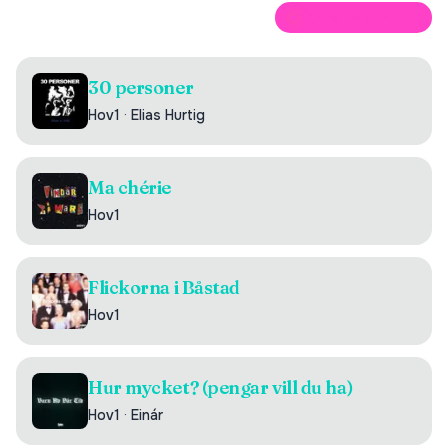
ÖPPNA PÅ SPOTIFY
30 personer
Hov1
·
Elias Hurtig
Ma chérie
Hov1
Flickorna i Båstad
Hov1
Hur mycket? (pengar vill du ha)
Hov1
·
Einár