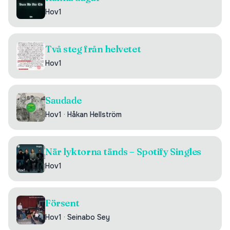
Hov1
Två steg från helvetet
Hov1
Saudade
Hov1
·
Håkan Hellström
När lyktorna tänds – Spotify Singles
Hov1
Försent
Hov1
·
Seinabo Sey