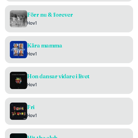
Förr nu & forever
Hov1
Kära mamma
Hov1
Hon dansar vidare i livet
Hov1
Fri
Hov1
Hit the club