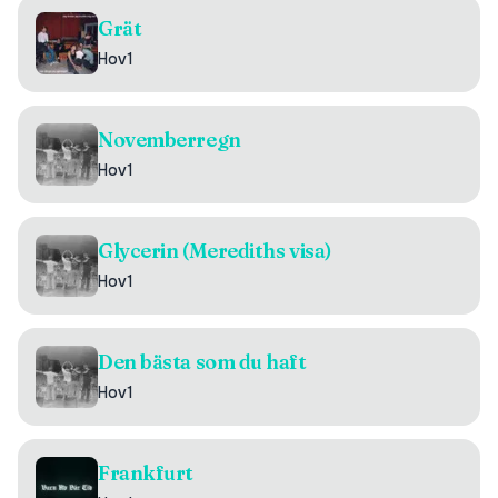
Grät
Hov1
Novemberregn
Hov1
Glycerin (Merediths visa)
Hov1
Den bästa som du haft
Hov1
Frankfurt