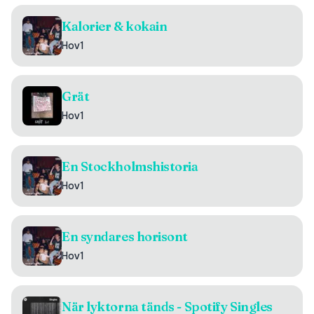
Kalorier & kokain
Hov1
Grät
Hov1
En Stockholmshistoria
Hov1
En syndares horisont
Hov1
När lyktorna tänds - Spotify Singles