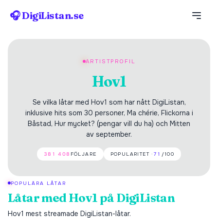
🎧 DigiListan.se
ARTISTPROFIL
Hov1
Se vilka låtar med Hov1 som har nått DigiListan,
inklusive hits som 30 personer, Ma chérie, Flickorna i
Båstad, Hur mycket? (pengar vill du ha) och Mitten
av september.
381 408
FÖLJARE
POPULARITET ·
71
/100
POPULÄRA LÅTAR
Låtar med
Hov1
på DigiListan
Hov1
mest streamade DigiListan-låtar.