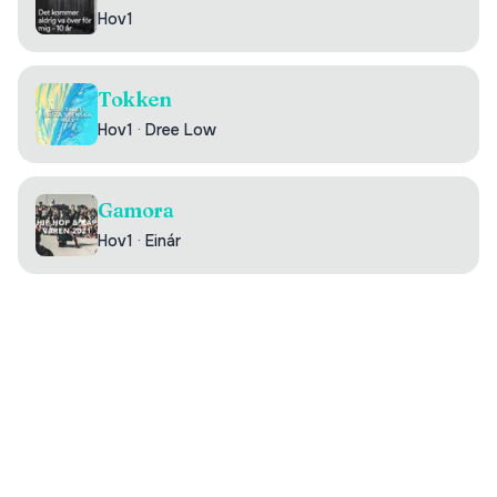
Hov1
Tokken
Hov1
·
Dree Low
Gamora
Hov1
·
Einár