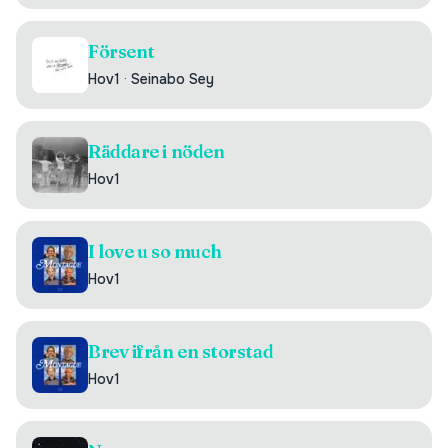
Försent
Hov1
·
Seinabo Sey
Räddare i nöden
Hov1
I love u so much
Hov1
Brev ifrån en storstad
Hov1