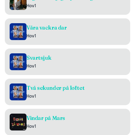
Hov1
Våra vackra dar
Hov1
Svartsjuk
Hov1
Två sekunder på loftet
Hov1
Vindar på Mars
Hov1