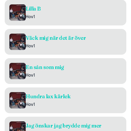
Lilla B
Hov1
Väck mig när det är över
Hov1
En sån som mig
Hov1
Hundra lax kärlek
Hov1
Jag önskar jag brydde mig mer