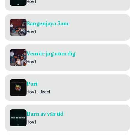
Hov1
Sangenjaya 3am
Hov1
Vem är jag utan dig
Hov1
Pari
Hov1
·
Jireel
Barn av vår tid
Hov1