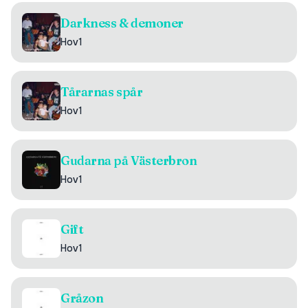
Darkness & demoner
Hov1
Tårarnas spår
Hov1
Gudarna på Västerbron
Hov1
Gift
Hov1
Gråzon