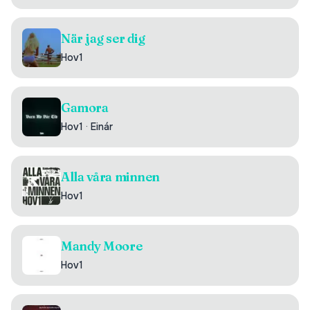
När jag ser dig
Hov1
Gamora
Hov1
·
Einár
Alla våra minnen
Hov1
Mandy Moore
Hov1