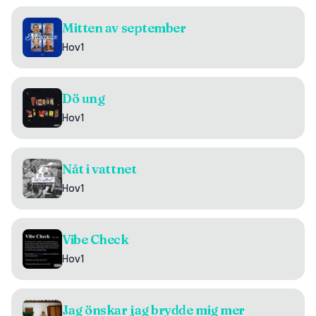
Mitten av september
Hov1
Dö ung
Hov1
Nåt i vattnet
Hov1
Vibe Check
Hov1
Jag önskar jag brydde mig mer