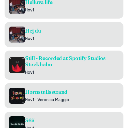
Helluva life
Hov1
Hej du
Hov1
Still - Recorded at Spotify Studios
Stockholm
Hov1
Hornstullsstrand
Hov1
·
Veronica Maggio
365