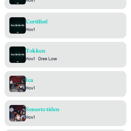
Hov1
Certified
Hov1
Tokken
Hov1
·
Dree Low
Ica
Hov1
Senaste tiden
Hov1