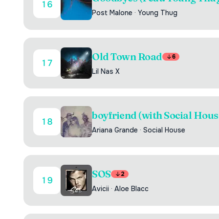
16
Post Malone
·
Young Thug
Old Town Road
6
17
Lil Nas X
boyfriend (with Social Hous
18
Ariana Grande
·
Social House
SOS
2
19
Avicii
·
Aloe Blacc