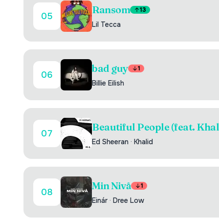
Ransom
13
05
Lil Tecca
bad guy
1
06
Billie Eilish
Beautiful People (feat. Khal
07
Ed Sheeran
·
Khalid
Min Nivå
1
08
Einár
·
Dree Low