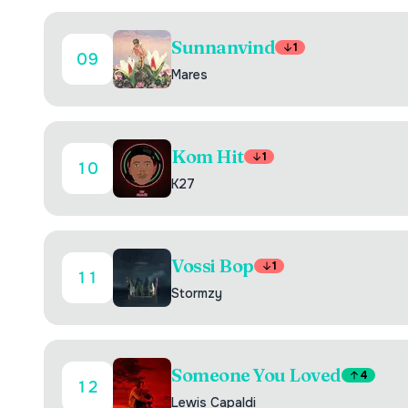
Sunnanvind
1
09
Mares
Kom Hit
1
10
K27
Vossi Bop
1
11
Stormzy
Someone You Loved
4
12
Lewis Capaldi