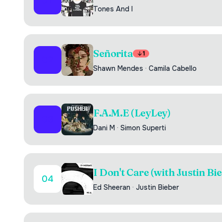
01
Tones And I
Señorita
1
02
Shawn Mendes
·
Camila Cabello
F.A.M.E (LeyLey)
03
Dani M
·
Simon Superti
I Don't Care (with Justin Bi
04
Ed Sheeran
·
Justin Bieber