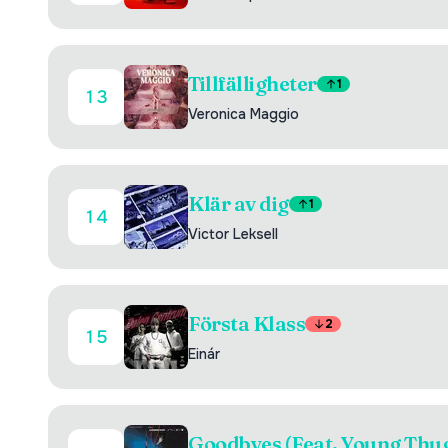
Tillfälligheter
1
13
Veronica Maggio
Klär av dig
1
14
Victor Leksell
Första Klass
2
15
Einár
Goodbyes (Feat. Young Thu