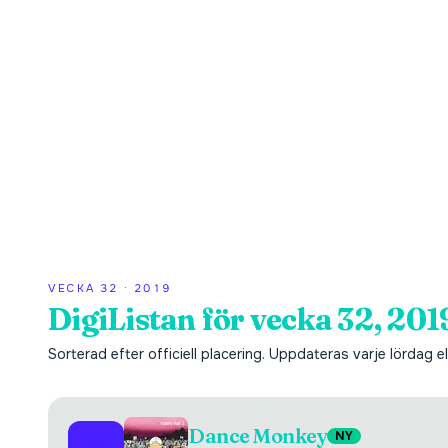
VECKA
32
·
2019
DigiListan för vecka 32, 201
Sorterad efter officiell placering. Uppdateras varje lördag ell
Dance Monkey
NY