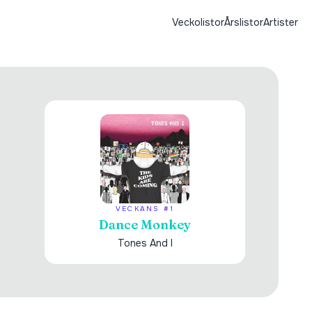
Veckolistor
Årslistor
Artister
VECKANS #1
Dance Monkey
Tones And I