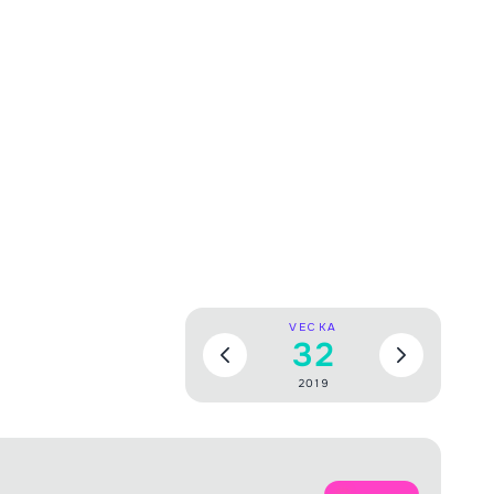
VECKA
32
2019