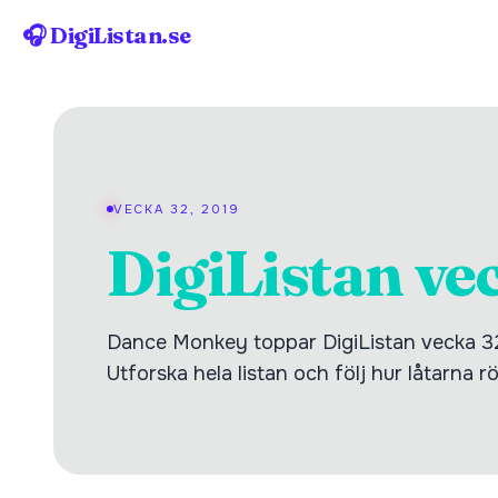
🎧 DigiListan.se
VECKA 32, 2019
DigiListan ve
Dance Monkey toppar DigiListan vecka 32
Utforska hela listan och följ hur låtarna r