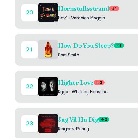
Hornstullsstrand
1
20
Hov1
·
Veronica Maggio
How Do You Sleep?
1
21
Sam Smith
Higher Love
2
22
Kygo
·
Whitney Houston
Jag Vil Ha Dig
2
23
Ringnes-Ronny