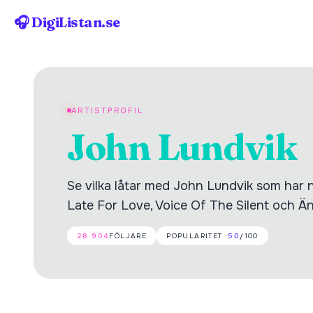
🎧 DigiListan.se
ARTISTPROFIL
John Lundvik
Se vilka låtar med John Lundvik som har nå
Late For Love, Voice Of The Silent och Än
28 904
FÖLJARE
POPULARITET ·
50
/100