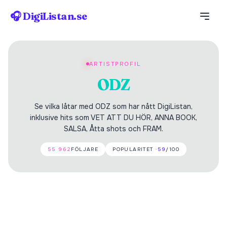
🎧 DigiListan.se
ARTISTPROFIL
ODZ
Se vilka låtar med ODZ som har nått DigiListan,
inklusive hits som VET ATT DU HÖR, ANNA BOOK,
SALSA, Åtta shots och FRAM.
55 962
FÖLJARE
POPULARITET ·
59
/100