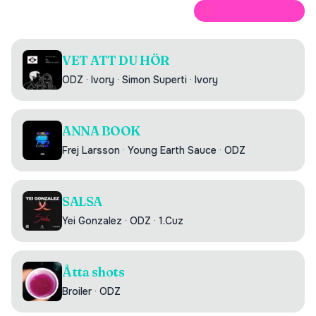
ÖPPNA PÅ SPOTIFY
VET ATT DU HÖR
ODZ
·
Ivory
·
Simon Superti
·
Ivory
ANNA BOOK
Frej Larsson
·
Young Earth Sauce
·
ODZ
SALSA
Yei Gonzalez
·
ODZ
·
1.Cuz
Åtta shots
Broiler
·
ODZ