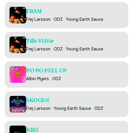
FRAM
Frej Larsson
·
ODZ
·
Young Earth Sauce
Tills Vi Dör
Frej Larsson
·
ODZ
·
Young Earth Sauce
PO PO PULL UP
Albin Myers
·
ODZ
SKOGEN
Frej Larsson
·
Young Earth Sauce
·
ODZ
KIKI