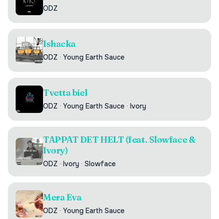
ODZ
Ishacka
ODZ
·
Young Earth Sauce
Tvetta biel
ODZ
·
Young Earth Sauce
·
Ivory
TAPPAT DET HELT (feat. Slowface &
Ivory)
ODZ
·
Ivory
·
Slowface
Mera Eva
ODZ
·
Young Earth Sauce