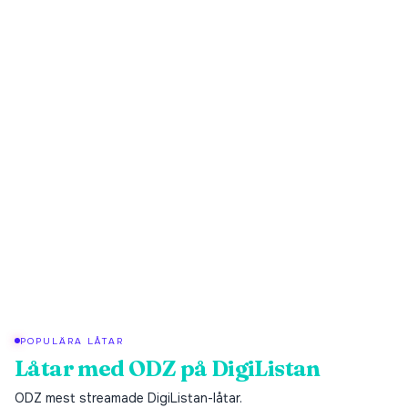
POPULÄRA LÅTAR
Låtar med
ODZ
på DigiListan
ODZ
mest streamade DigiListan-låtar.