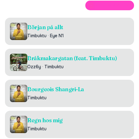
ÖPPNA PÅ SPOTIFY
Början på allt
Timbuktu
·
Eye N'I
Bråkmakargatan (feat. Timbuktu)
Ozz6y
·
Timbuktu
Bourgeois Shangri-La
Timbuktu
Regn hos mig
Timbuktu