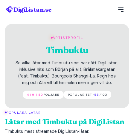
🎧 DigiListan.se
ARTISTPROFIL
Timbuktu
Se vilka låtar med Timbuktu som har nått DigiListan,
inklusive hits som Början på allt, Bråkmakargatan
(feat. Timbuktu), Bourgeois Shangri-La, Regn hos
mig och Alla vill till himmelen men ingen vill dö.
419 180
FÖLJARE
POPULARITET ·
55
/100
POPULÄRA LÅTAR
Låtar med
Timbuktu
på DigiListan
Timbuktu
mest streamade DigiListan-låtar.