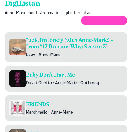
DigiListan
Anne-Marie
mest streamade DigiListan-låtar.
ÖPPNA PÅ SPOTIFY
fuck, i'm lonely (with Anne-Marie) -
from “13 Reasons Why: Season 3”
Lauv
·
Anne-Marie
Baby Don't Hurt Me
David Guetta
·
Anne-Marie
·
Coi Leray
FRIENDS
Marshmello
·
Anne-Marie