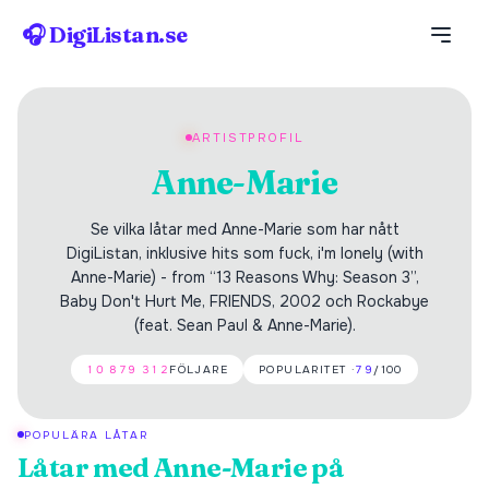
🎧 DigiListan.se
ARTISTPROFIL
Anne-Marie
Se vilka låtar med Anne-Marie som har nått
DigiListan, inklusive hits som fuck, i'm lonely (with
Anne-Marie) - from “13 Reasons Why: Season 3”,
Baby Don't Hurt Me, FRIENDS, 2002 och Rockabye
(feat. Sean Paul & Anne-Marie).
10 879 312
FÖLJARE
POPULARITET ·
79
/100
POPULÄRA LÅTAR
Låtar med
Anne-Marie
på