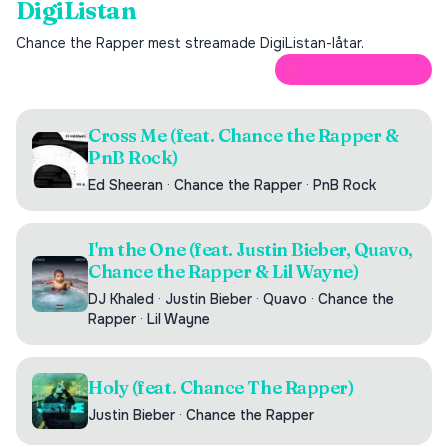
DigiListan
Chance the Rapper
mest streamade DigiListan-låtar.
ÖPPNA PÅ SPOTIFY
Cross Me (feat. Chance the Rapper &
PnB Rock)
Ed Sheeran
·
Chance the Rapper
·
PnB Rock
I'm the One (feat. Justin Bieber, Quavo,
Chance the Rapper & Lil Wayne)
DJ Khaled
·
Justin Bieber
·
Quavo
·
Chance the
Rapper
·
Lil Wayne
Holy (feat. Chance The Rapper)
Justin Bieber
·
Chance the Rapper