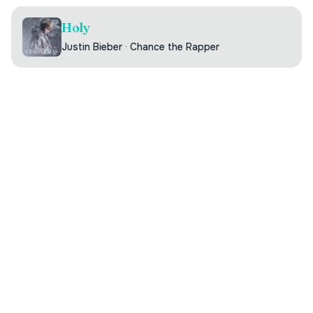
Holy
Justin Bieber
·
Chance the Rapper
Digilistan.se är en oberoende webbsida som visar historisk
och aktuell musikdata från DigiListan. Innehållet bygger på
publikt tillgänglig information. Webbsidan har ingen koppling
till Sveriges Radio.