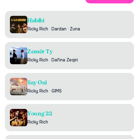
Habibi
Ricky Rich
·
Dardan
·
Zuna
Zemër Ty
Ricky Rich
·
Dafina Zeqiri
Say Oui
Ricky Rich
·
GIMS
Young 22
Ricky Rich