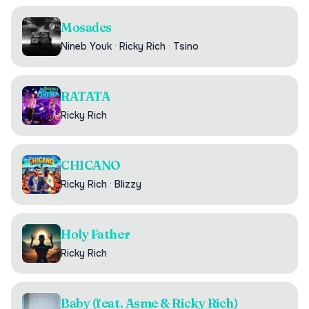
Mosades
Nineb Youk
·
Ricky Rich
·
Tsino
RATATA
Ricky Rich
CHICANO
Ricky Rich
·
Blizzy
Holy Father
Ricky Rich
Baby (feat. Asme & Ricky Rich)