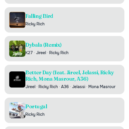
Falling Bird
Ricky Rich
Dybala (Remix)
K27
·
Jireel
·
Ricky Rich
Better Day (feat. Jireel, Jelassi, Ricky
Rich, Mona Masrour, A36)
Jireel
·
Ricky Rich
·
A36
·
Jelassi
·
Mona Masrour
Portugal
Ricky Rich