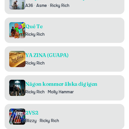
A36
·
Asme
·
Ricky Rich
Qué Te
Ricky Rich
YA ZINA (GUAPA)
Ricky Rich
Någon kommer älska dig igen
Ricky Rich
·
Molly Hammar
2VS2
Blizzy
·
Ricky Rich