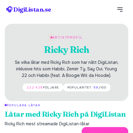
🎧 DigiListan.se
ARTISTPROFIL
Ricky Rich
Se vilka låtar med Ricky Rich som har nått DigiListan,
inklusive hits som Habibi, Zemër Ty, Say Oui, Young
22 och Habibi (feat. A Boogie Wit da Hoodie).
222 428
FÖLJARE
POPULARITET ·
59
/100
POPULÄRA LÅTAR
Låtar med
Ricky Rich
på DigiListan
Ricky Rich
mest streamade DigiListan-låtar.
ÖPPNA PÅ SPOTIFY