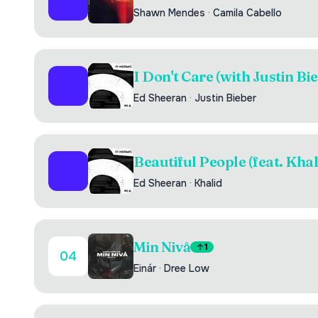
01
Shawn Mendes
·
Camila Cabello
I Don't Care (with Justin Bi
02
Ed Sheeran
·
Justin Bieber
Beautiful People (feat. Khal
03
Ed Sheeran
·
Khalid
Min Nivå
1
04
Einár
·
Dree Low