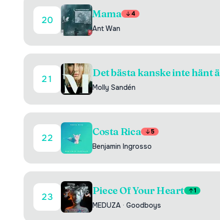
Mama
4
20
Ant Wan
Det bästa kanske inte hänt 
21
Molly Sandén
Costa Rica
5
22
Benjamin Ingrosso
Piece Of Your Heart
1
23
MEDUZA
·
Goodboys