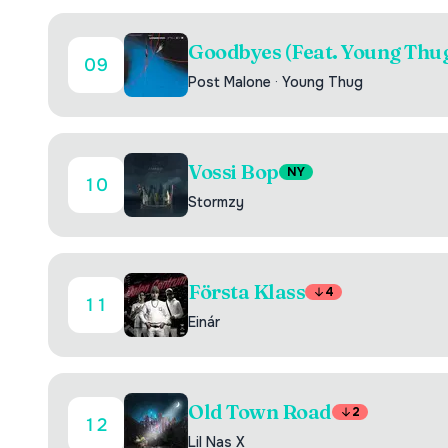
Goodbyes (Feat. Young Thu
09
Post Malone
·
Young Thug
Vossi Bop
NY
10
Stormzy
Första Klass
4
11
Einár
Old Town Road
2
12
Lil Nas X