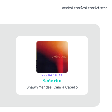
Veckolistor
Årslistor
Artister
VECKANS #1
Señorita
Shawn Mendes, Camila Cabello