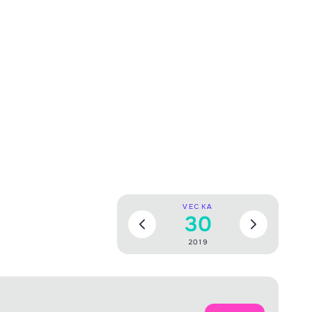
VECKA
30
2019