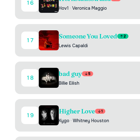
16
Hov1
·
Veronica Maggio
Someone You Loved
2
17
Lewis Capaldi
bad guy
5
18
Billie Eilish
Higher Love
1
19
Kygo
·
Whitney Houston