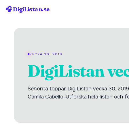
🎧 DigiListan.se
VECKA 30, 2019
DigiListan ve
Señorita toppar DigiListan vecka 30, 20
Camila Cabello. Utforska hela listan och fö