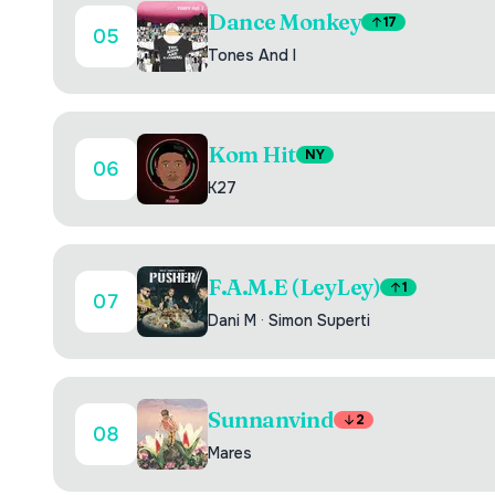
Dance Monkey
17
05
Tones And I
Kom Hit
NY
06
K27
F.A.M.E (LeyLey)
1
07
Dani M
·
Simon Superti
Sunnanvind
2
08
Mares