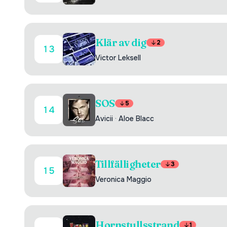
Klär av dig
2
13
Victor Leksell
SOS
5
14
Avicii
·
Aloe Blacc
Tillfälligheter
3
15
Veronica Maggio
Hornstullsstrand
1