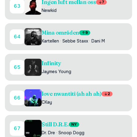
Ingen luft mellan oss
7
63
Newkid
Mina områden
9
64
Kartellen
·
Sebbe Staxx
·
Dani M
Infinity
65
Jaymes Young
love nwantiti (ah ah ah)
2
66
CKay
Still D.R.E.
NY
67
Dr. Dre
·
Snoop Dogg