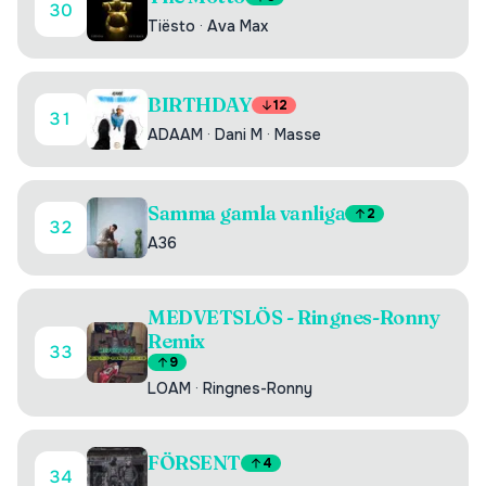
30
Tiësto
·
Ava Max
BIRTHDAY
12
31
ADAAM
·
Dani M
·
Masse
Samma gamla vanliga
2
32
A36
MEDVETSLÖS - Ringnes-Ronny
Remix
33
9
LOAM
·
Ringnes-Ronny
FÖRSENT
4
34