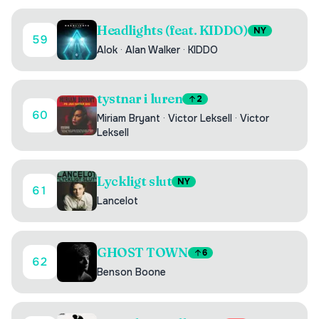
Headlights (feat. KIDDO)
NY
59
Alok
·
Alan Walker
·
KIDDO
tystnar i luren
2
60
Miriam Bryant
·
Victor Leksell
·
Victor
Leksell
Lyckligt slut
NY
61
Lancelot
GHOST TOWN
6
62
Benson Boone