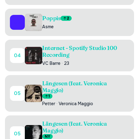
Poppis
2
03
Asme
Internet - Spotify Studio 100
Recording
04
VC Barre
·
23
Längesen (feat. Veronica
Maggio)
05
1
Petter
·
Veronica Maggio
Längesen (feat. Veronica
Maggio)
05
NY