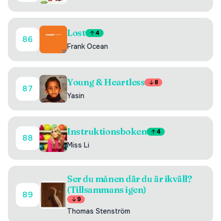
Lost
4
86
Frank Ocean
Young & Heartless
8
87
Yasin
Instruktionsboken
4
88
Miss Li
Ser du månen där du är ikväll?
(Tillsammans igen)
89
9
Thomas Stenström