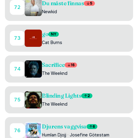
Du måste finnas
5
72
Newkid
go
NY
73
Cat Burns
Sacrifice
16
74
The Weeknd
Blinding Lights
2
75
The Weeknd
Djurens vaggvisa
6
76
Humlan Djojj
·
Josefine Götestam