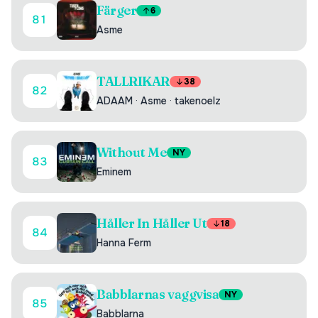
Färger
6
81
Asme
TALLRIKAR
38
82
ADAAM
·
Asme
·
takenoelz
Without Me
NY
83
Eminem
Håller In Håller Ut
18
84
Hanna Ferm
Babblarnas vaggvisa
NY
85
Babblarna