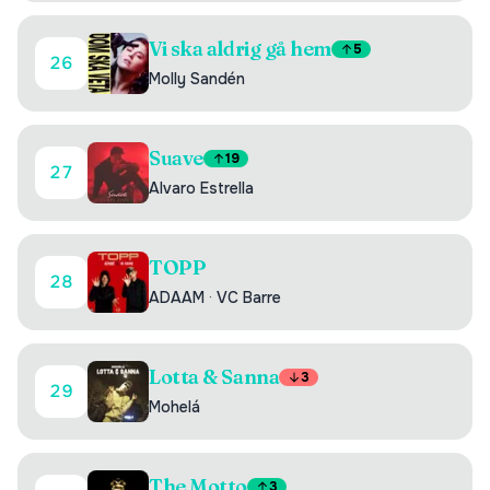
Vi ska aldrig gå hem
5
26
Molly Sandén
Suave
19
27
Alvaro Estrella
TOPP
28
ADAAM
·
VC Barre
Lotta & Sanna
3
29
Mohelá
The Motto
3