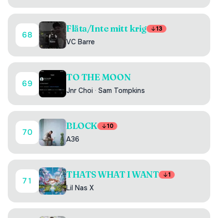
Fläta/Inte mitt krig
13
68
VC Barre
TO THE MOON
69
Jnr Choi
·
Sam Tompkins
BLOCK
10
70
A36
THATS WHAT I WANT
1
71
Lil Nas X