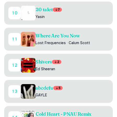
20 talet
7
10
Yasin
Where Are You Now
11
Lost Frequencies
·
Calum Scott
Shivers
2
12
Ed Sheeran
abcdefu
5
13
GAYLE
Cold Heart - PNAU Remix