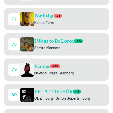
För Evigt
1
77
Hanna Ferm
I Want to Be Loved
5
78
Samira Manners
Vänner
18
79
Newkid
·
Myra Granberg
VET ATT DU HÖR
1
80
ODZ
·
Ivory
·
Simon Superti
·
Ivory