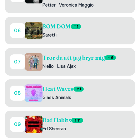
Petter
·
Veronica Maggio
SOM DOM
1
06
Sarettii
Tror du att jag bryr mig
9
07
Niello
·
Lisa Ajax
Heat Waves
1
08
Glass Animals
Bad Habits
11
09
Ed Sheeran