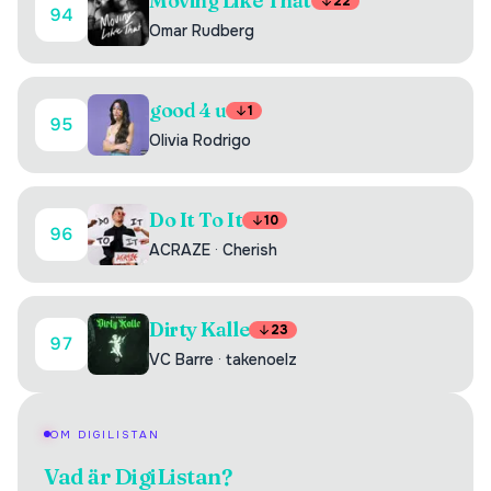
Moving Like That
22
94
Omar Rudberg
good 4 u
1
95
Olivia Rodrigo
Do It To It
10
96
ACRAZE
·
Cherish
Dirty Kalle
23
97
VC Barre
·
takenoelz
OM DIGILISTAN
Vad är DigiListan?