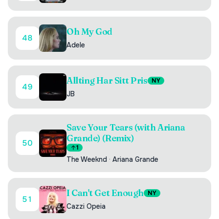
Oh My God
48
Adele
Allting Har Sitt Pris
NY
49
JB
Save Your Tears (with Ariana
Grande) (Remix)
50
1
The Weeknd
·
Ariana Grande
I Can't Get Enough
NY
51
Cazzi Opeia