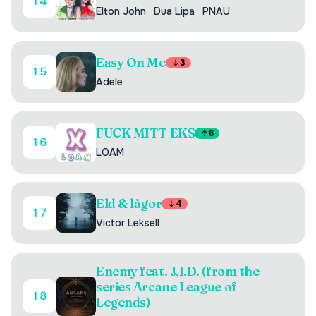
14
Elton John
·
Dua Lipa
·
PNAU
Easy On Me
3
15
Adele
FUCK MITT EKS
6
16
LOAM
Eld & lågor
4
17
Victor Leksell
Enemy feat. J.I.D. (from the
series Arcane League of
18
Legends)