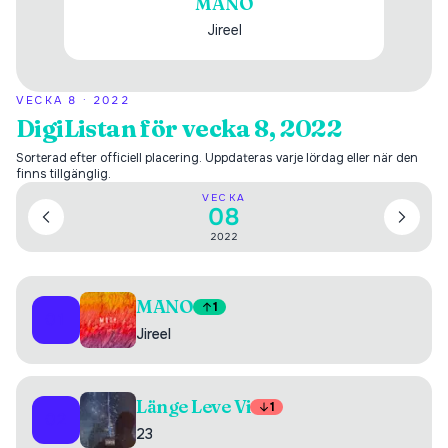
MANO
Jireel
VECKA
8
·
2022
DigiListan för vecka 8, 2022
Sorterad efter officiell placering. Uppdateras varje lördag eller när den
finns tillgänglig.
VECKA
08
2022
MANO
1
01
Jireel
Länge Leve Vi
1
02
23