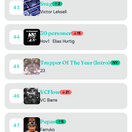
Svag
2
43
Victor Leksell
30 personer
15
44
Hov1
·
Elias Hurtig
Trapper Of The Year (Intro)
NY
45
23
VCFlow
21
46
VC Barre
Pepas
5
47
Farruko