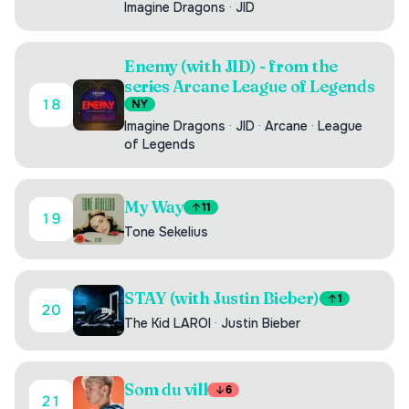
Imagine Dragons
·
JID
Enemy (with JID) - from the
series Arcane League of Legends
18
NY
Imagine Dragons
·
JID
·
Arcane
·
League
of Legends
My Way
11
19
Tone Sekelius
STAY (with Justin Bieber)
1
20
The Kid LAROI
·
Justin Bieber
Som du vill
6
21