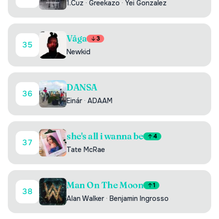
1.Cuz
·
Greekazo
·
Yei Gonzalez
Våga
3
35
Newkid
DANSA
36
Einár
·
ADAAM
she's all i wanna be
4
37
Tate McRae
Man On The Moon
1
38
Alan Walker
·
Benjamin Ingrosso