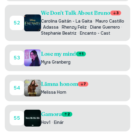
We Don't Talk About Bruno
3
Carolina Gaitán - La Gaita
·
Mauro Castillo
52
·
Adassa
·
Rhenzy Feliz
·
Diane Guerrero
·
Stephanie Beatriz
·
Encanto - Cast
Lose my mind
1
53
Myra Granberg
Lämna honom
7
54
Melissa Horn
Gamora
2
55
Hov1
·
Einár