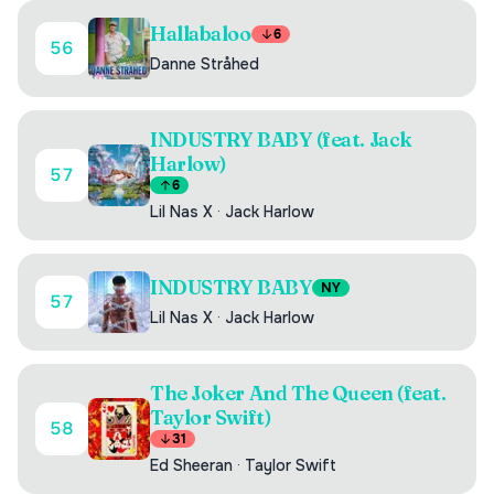
Hallabaloo
6
56
Danne Stråhed
INDUSTRY BABY (feat. Jack
Harlow)
57
6
Lil Nas X
·
Jack Harlow
INDUSTRY BABY
NY
57
Lil Nas X
·
Jack Harlow
The Joker And The Queen (feat.
Taylor Swift)
58
31
Ed Sheeran
·
Taylor Swift