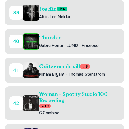
Josefin
4
39
Albin Lee Meldau
Thunder
40
Gabry Ponte
·
LUM!X
·
Prezioso
Gråter om du vill
6
41
Miriam Bryant
·
Thomas Stenström
Woman – Spotify Studio 100
Recording
42
19
C.Gambino