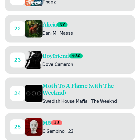
Theoz
Alicia
NY
22
Dani M
·
Masse
Boyfriend
30
23
Dove Cameron
Moth To A Flame (with The
Weeknd)
24
Swedish House Mafia
·
The Weeknd
M5
8
25
C.Gambino
·
23