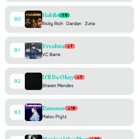
Habibi
6
90
Ricky Rich
·
Dardan
·
Zuna
Vvvalsta
7
91
VC Barre
It'll Be Okay
7
92
Shawn Mendes
Bananas
18
93
Malou Prytz