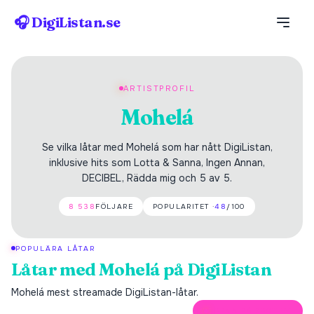
🎧 DigiListan.se
ARTISTPROFIL
Mohelá
Se vilka låtar med Mohelá som har nått DigiListan,
inklusive hits som Lotta & Sanna, Ingen Annan,
DECIBEL, Rädda mig och 5 av 5.
8 538
FÖLJARE
POPULARITET ·
48
/100
POPULÄRA LÅTAR
Låtar med
Mohelá
på DigiListan
Mohelá
mest streamade DigiListan-låtar.
ÖPPNA PÅ SPOTIFY