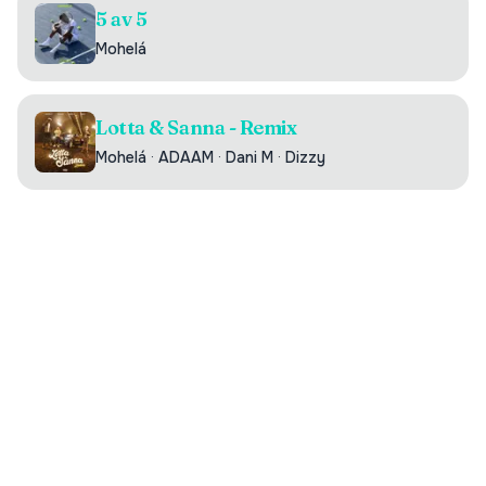
5 av 5
Mohelá
Lotta & Sanna - Remix
Mohelá
·
ADAAM
·
Dani M
·
Dizzy
Digilistan.se är en oberoende webbsida som visar historisk