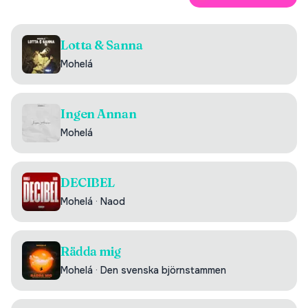
Lotta & Sanna
Mohelá
Ingen Annan
Mohelá
DECIBEL
Mohelá
·
Naod
Rädda mig
Mohelá
·
Den svenska björnstammen