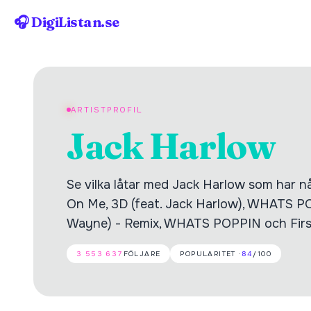
🎧 DigiListan.se
ARTISTPROFIL
Jack Harlow
Se vilka låtar med Jack Harlow som har nåt
On Me, 3D (feat. Jack Harlow), WHATS PO
Wayne) - Remix, WHATS POPPIN och First
3 553 637
FÖLJARE
POPULARITET ·
84
/100