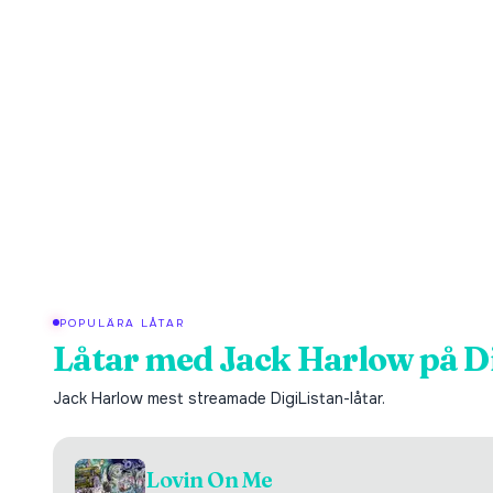
POPULÄRA LÅTAR
Låtar med
Jack Harlow
på D
Jack Harlow
mest streamade DigiListan-låtar.
Lovin On Me