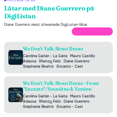
POPULÄRA LÅTAR
Låtar med
Diane Guerrero
på
DigiListan
Diane Guerrero
mest streamade DigiListan-låtar.
ÖPPNA PÅ SPOTIFY
We Don't Talk About Bruno
Carolina Gaitán - La Gaita
·
Mauro Castillo
·
Adassa
·
Rhenzy Feliz
·
Diane Guerrero
·
Stephanie Beatriz
·
Encanto - Cast
We Don't Talk About Bruno - From
"Encanto"/Soundtrack Version
Carolina Gaitán - La Gaita
·
Mauro Castillo
·
Adassa
·
Rhenzy Feliz
·
Diane Guerrero
·
Stephanie Beatriz
·
Encanto - Cast