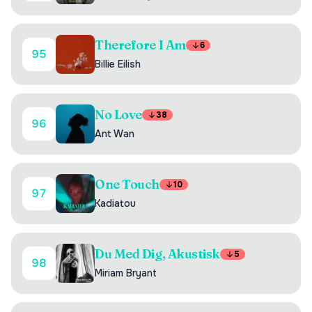
Therefore I Am
6
95
Billie Eilish
No Love
38
96
Ant Wan
One Touch
10
97
Kadiatou
Du Med Dig, Akustisk
5
98
Miriam Bryant