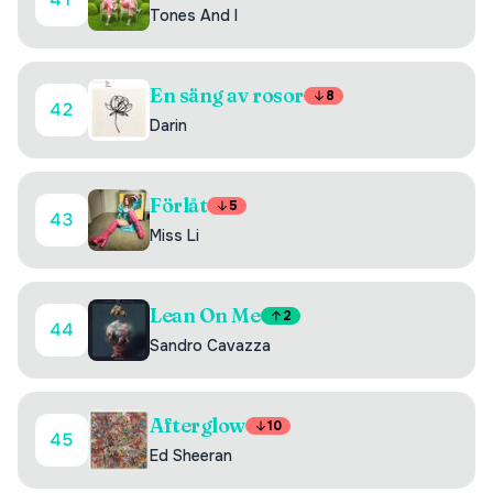
Tones And I
En säng av rosor
8
42
Darin
Förlåt
5
43
Miss Li
Lean On Me
2
44
Sandro Cavazza
Afterglow
10
45
Ed Sheeran