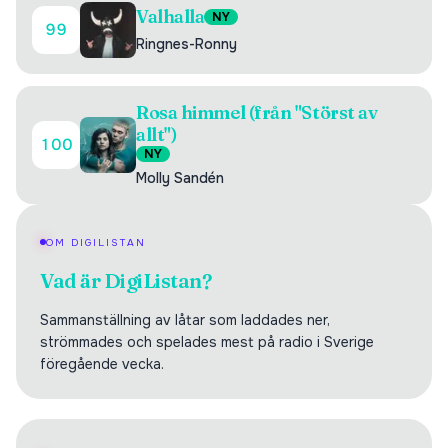
Valhalla
NY
99
Ringnes-Ronny
Rosa himmel (från "Störst av
allt")
100
NY
Molly Sandén
OM DIGILISTAN
Vad är DigiListan?
Sammanställning av låtar som laddades ner,
strömmades och spelades mest på radio i Sverige
föregående vecka.