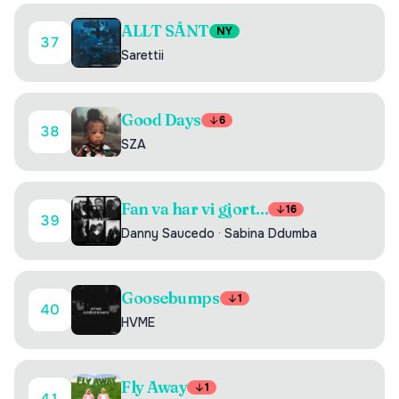
ALLT SÅNT
NY
37
Sarettii
Good Days
6
38
SZA
Fan va har vi gjort...
16
39
Danny Saucedo
·
Sabina Ddumba
Goosebumps
1
40
HVME
Fly Away
1
41