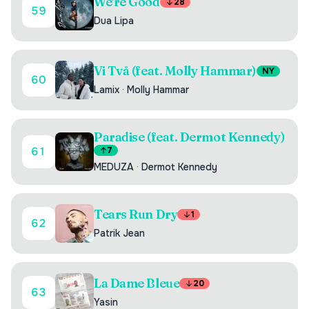
We're Good
28
59
Dua Lipa
Vi Två (feat. Molly Hammar)
NY
60
Lamix
·
Molly Hammar
Paradise (feat. Dermot Kennedy)
61
7
MEDUZA
·
Dermot Kennedy
Tears Run Dry
1
62
Patrik Jean
La Dame Bleue
20
63
Yasin