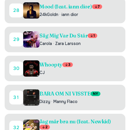
Mood (feat. iann dior)
7
28
24kGoldn
·
iann dior
Säg Mig Var Du Står
1
29
Carola
·
Zara Larsson
Whoopty
3
30
CJ
BARA OM NI VISSTE
NY
31
Dizzy
·
Manny Flaco
Jag mår bra nu (feat. Newkid)
32
2