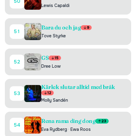
50
Lewis Capaldi
Bara du och jag
9
51
Tove Styrke
GS
15
52
Dree Low
Kärlek slutar alltid med bråk
53
12
Molly Sandén
Rena rama ding dong
23
54
Eva Rydberg
·
Ewa Roos