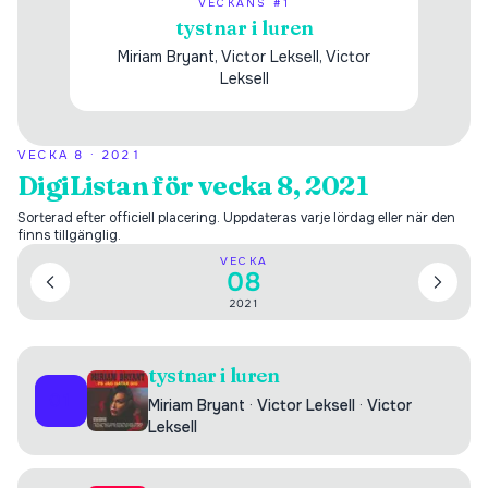
VECKANS #1
tystnar i luren
Miriam Bryant, Victor Leksell, Victor
Leksell
VECKA
8
·
2021
DigiListan för vecka 8, 2021
Sorterad efter officiell placering. Uppdateras varje lördag eller när den
finns tillgänglig.
VECKA
08
2021
tystnar i luren
01
Miriam Bryant
·
Victor Leksell
·
Victor
Leksell