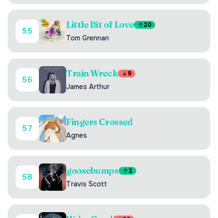
Little Bit of Love
20
55
Tom Grennan
Train Wreck
9
56
James Arthur
Fingers Crossed
57
Agnes
goosebumps
2
58
Travis Scott