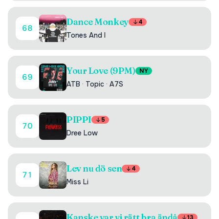
Dance Monkey
4
68
Tones And I
Your Love (9PM)
NY
69
ATB
·
Topic
·
A7S
PIPPI
5
70
Dree Low
Lev nu dö sen
4
71
Miss Li
Kanske var vi rätt bra ändå
13