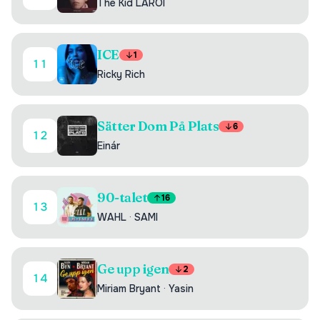
The Kid LAROI
ICE
1
11
Ricky Rich
Sätter Dom På Plats
6
12
Einár
90-talet
16
13
WAHL
·
SAMI
Ge upp igen
2
14
Miriam Bryant
·
Yasin