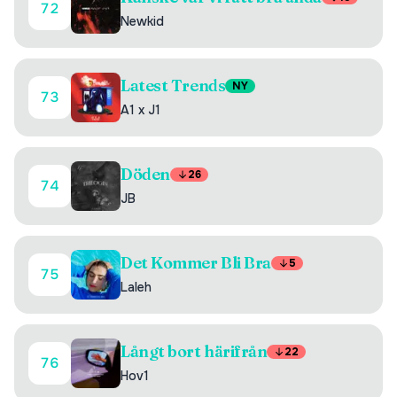
72
Newkid
Latest Trends
NY
73
A1 x J1
Döden
26
74
JB
Det Kommer Bli Bra
5
75
Laleh
Långt bort härifrån
22
76
Hov1