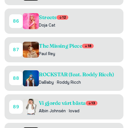
Streets
12
86
Doja Cat
The Missing Piece
18
87
Paul Rey
ROCKSTAR (feat. Roddy Ricch)
88
DaBaby
·
Roddy Ricch
Vi gjorde vårt bästa
13
89
Albin Johnsén
·
lovad