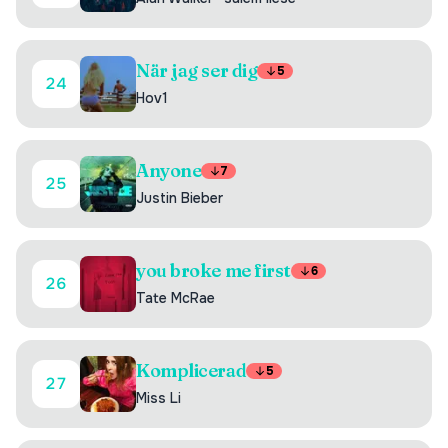
När jag ser dig
5
24
Hov1
Anyone
7
25
Justin Bieber
you broke me first
6
26
Tate McRae
Komplicerad
5
27
Miss Li