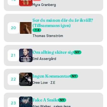
Myra Granberg
Ser du månen där du är ikväll?
(Tillsammans igen)
20
4
Thomas Stenström
Om allting skiter sig
NY
21
Emil Assergård
Ingen Kommentar
NY
22
Dree Low
·
Z.E
Fake A Smile
NY
23
Alan Walker
·
salem ilese