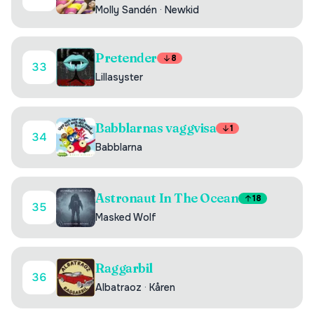
Molly Sandén
·
Newkid
Pretender
8
33
Lillasyster
Babblarnas vaggvisa
1
34
Babblarna
Astronaut In The Ocean
18
35
Masked Wolf
Raggarbil
36
Albatraoz
·
Kåren