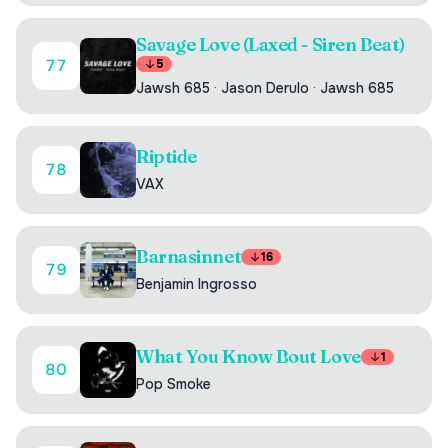
Savage Love (Laxed - Siren Beat)
77
5
Jawsh 685
·
Jason Derulo
·
Jawsh 685
Riptide
78
VAX
Barnasinnet
16
79
Benjamin Ingrosso
What You Know Bout Love
1
80
Pop Smoke