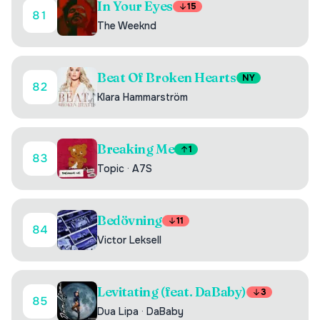
In Your Eyes
15
81
The Weeknd
Beat Of Broken Hearts
NY
82
Klara Hammarström
Breaking Me
1
83
Topic
·
A7S
Bedövning
11
84
Victor Leksell
Levitating (feat. DaBaby)
3
85
Dua Lipa
·
DaBaby