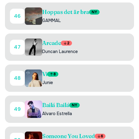
Hoppas det är bra
NY
46
GAMMAL
Arcade
2
47
Duncan Laurence
Vi
8
48
Junie
Bailá Bailá
NY
49
Alvaro Estrella
Someone You Loved
6