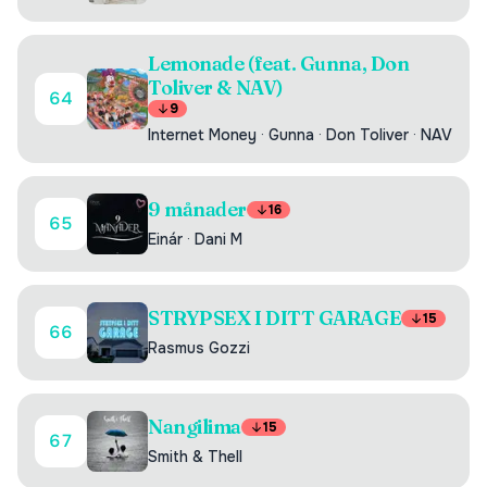
Lemonade (feat. Gunna, Don
Toliver & NAV)
64
9
Internet Money
·
Gunna
·
Don Toliver
·
NAV
9 månader
16
65
Einár
·
Dani M
STRYPSEX I DITT GARAGE
15
66
Rasmus Gozzi
Nangilima
15
67
Smith & Thell