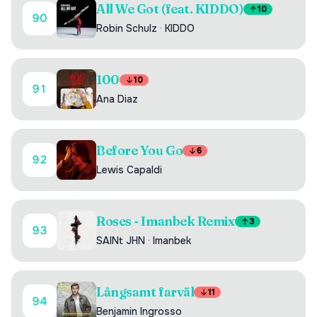
All We Got (feat. KIDDO)
10
90
Robin Schulz
·
KIDDO
100
10
91
Ana Diaz
Before You Go
6
92
Lewis Capaldi
Roses - Imanbek Remix
3
93
SAINt JHN
·
Imanbek
Långsamt farväl
11
94
Benjamin Ingrosso