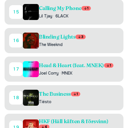
Calling My Phone
1
15
Lil Tjay
·
6LACK
Blinding Lights
3
16
The Weeknd
Head & Heart (feat. MNEK)
1
17
Joel Corry
·
MNEK
The Business
1
18
Tiësto
HKF (Håll käften & försvinn)
19
4