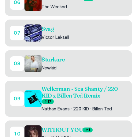
06
The Weeknd
Svag
07
Victor Leksell
Starkare
08
Newkid
Wellerman - Sea Shanty / 220
KID x Billen Ted Remix
09
17
Nathan Evans
·
220 KID
·
Billen Ted
WITHOUT YOU
1
10