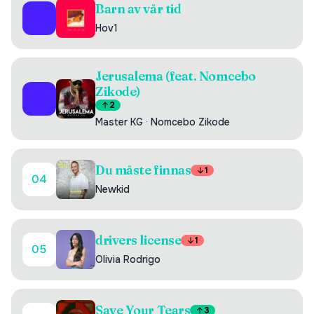
Barn av vår tid
02
Hov1
Jerusalema (feat. Nomcebo
Zikode)
03
2
Master KG
·
Nomcebo Zikode
Du måste finnas
1
04
Newkid
drivers license
1
05
Olivia Rodrigo
Save Your Tears
3