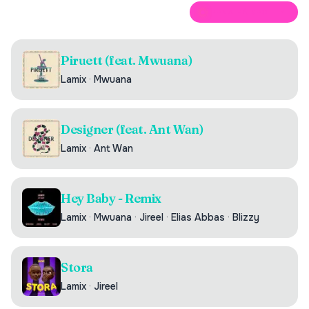
ÖPPNA PÅ SPOTIFY
Piruett (feat. Mwuana)
Lamix
·
Mwuana
Designer (feat. Ant Wan)
Lamix
·
Ant Wan
Hey Baby - Remix
Lamix
·
Mwuana
·
Jireel
·
Elias Abbas
·
Blizzy
Stora
Lamix
·
Jireel