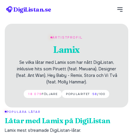
🎧 DigiListan.se
ARTISTPROFIL
Lamix
Se vilka låtar med Lamix som har nått DigiListan,
inklusive hits som Piruett (feat. Mwuana), Designer
(feat. Ant Wan), Hey Baby - Remix, Stora och Vi Två
(feat. Molly Hammar).
18 079
FÖLJARE
POPULARITET ·
58
/100
POPULÄRA LÅTAR
Låtar med
Lamix
på DigiListan
Lamix
mest streamade DigiListan-låtar.