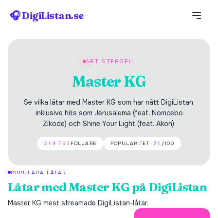
🎧 DigiListan.se
ARTISTPROFIL
Master KG
Se vilka låtar med Master KG som har nått DigiListan,
inklusive hits som Jerusalema (feat. Nomcebo
Zikode) och Shine Your Light (feat. Akon).
219 793
FÖLJARE
POPULARITET ·
71
/100
POPULÄRA LÅTAR
Låtar med
Master KG
på DigiListan
Master KG
mest streamade DigiListan-låtar.
ÖPPNA PÅ SPOTIFY