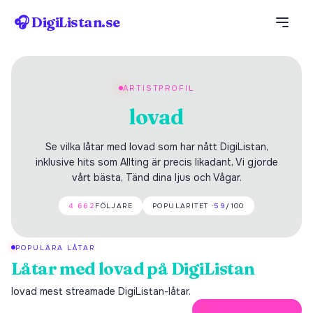
🎧 DigiListan.se
ARTISTPROFIL
lovad
Se vilka låtar med lovad som har nått DigiListan,
inklusive hits som Allting är precis likadant, Vi gjorde
vårt bästa, Tänd dina ljus och Vågar.
4 662
FÖLJARE
POPULARITET ·
59
/100
POPULÄRA LÅTAR
Låtar med
lovad
på DigiListan
lovad
mest streamade DigiListan-låtar.
ÖPPNA PÅ SPOTIFY