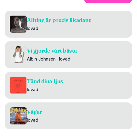
Allting är precis likadant
lovad
Vi gjorde vårt bästa
Albin Johnsén
·
lovad
Tänd dina ljus
lovad
Vågar
lovad