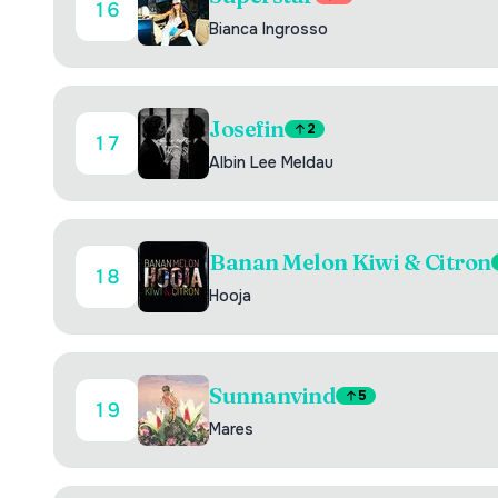
16
Bianca Ingrosso
Josefin
2
17
Albin Lee Meldau
Banan Melon Kiwi & Citron
18
Hooja
Sunnanvind
5
19
Mares