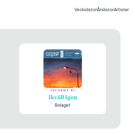
Veckolistor
Årslistor
Artister
VECKANS #1
Ikväll Igen
Bolaget