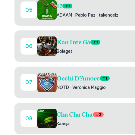
17
1
05
ADAAM
·
Pablo Paz
·
takenoelz
Kan Inte Gå
1
06
Bolaget
Occhi D’Amore
1
07
NOTD
·
Veronica Maggio
Cha Cha Cha
3
08
Käärijä