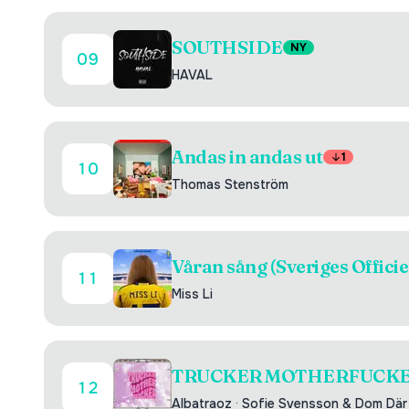
SOUTHSIDE
NY
09
HAVAL
Andas in andas ut
1
10
Thomas Stenström
Våran sång (Sveriges Officie
11
Miss Li
TRUCKER MOTHERFUCK
12
Albatraoz
·
Sofie Svensson & Dom Där