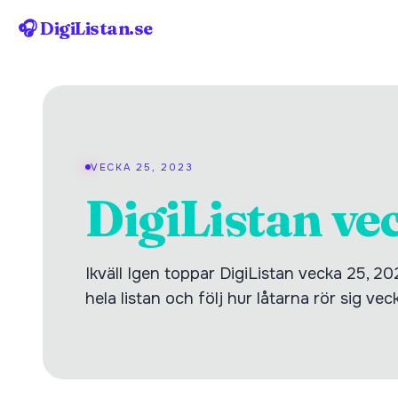
🎧 DigiListan.se
VECKA 25, 2023
DigiListan ve
Ikväll Igen toppar DigiListan vecka 25, 2
hela listan och följ hur låtarna rör sig vec