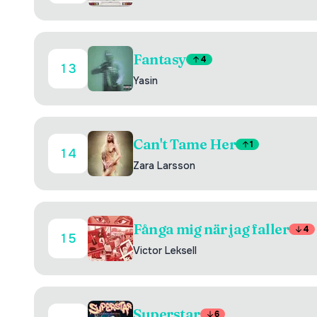
Fantasy
4
13
Yasin
Can't Tame Her
1
14
Zara Larsson
Fånga mig när jag faller
4
15
Victor Leksell
Superstar
6