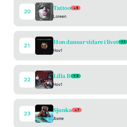
Tattoo
6
20
Loreen
Hon dansar vidare i livet
1
21
Hov1
Lilla B
3
22
Hov1
Sjunka
7
23
Asme