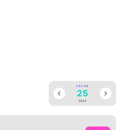
VECKA
25
2023