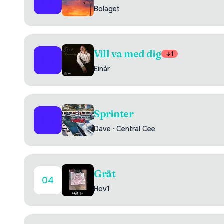
01
Bolaget
Vill va med dig
1
02
Einár
Sprinter
03
Dave
·
Central Cee
Grät
04
Hov1