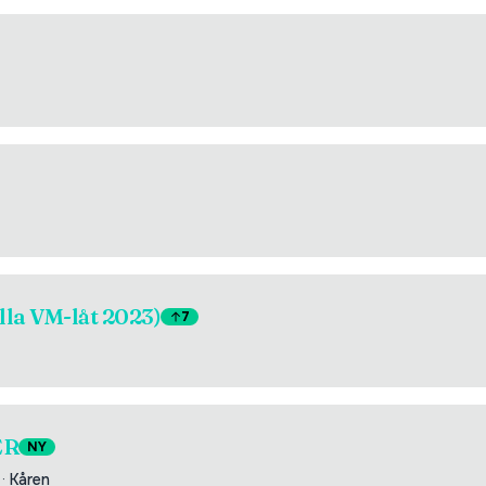
lla VM-låt 2023)
7
ER
NY
·
Kåren