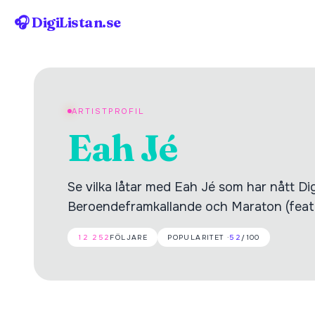
🎧 DigiListan.se
ARTISTPROFIL
Eah Jé
Se vilka låtar med Eah Jé som har nått Dig
Beroendeframkallande och Maraton (feat.
12 252
FÖLJARE
POPULARITET ·
52
/100