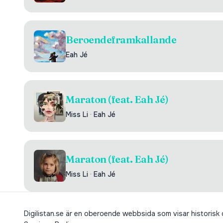
Beroendeframkallande
Eah Jé
Maraton (feat. Eah Jé)
Miss Li
·
Eah Jé
Maraton (feat. Eah Jé)
Miss Li
·
Eah Jé
Digilistan.se är en oberoende webbsida som visar historisk oc