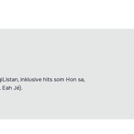
iListan, inklusive hits som Hon sa,
 Eah Jé).