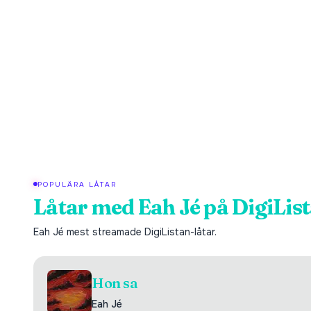
POPULÄRA LÅTAR
Låtar med
Eah Jé
på DigiLis
Eah Jé
mest streamade DigiListan-låtar.
Hon sa
Eah Jé