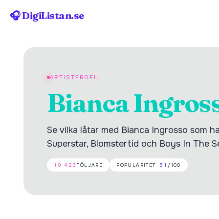
🎧 DigiListan.se
ARTISTPROFIL
Bianca Ingros
Se vilka låtar med Bianca Ingrosso som har
Superstar, Blomstertid och Boys In The S
10 423
FÖLJARE
POPULARITET ·
51
/100