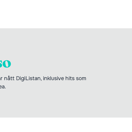
so
 nått DigiListan, inklusive hits som
ea.