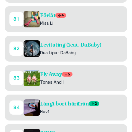
Förlåt
4
81
Miss Li
Levitating (feat. DaBaby)
82
Dua Lipa
·
DaBaby
Fly Away
5
83
Tones And I
Långt bort härifrån
2
84
Hov1