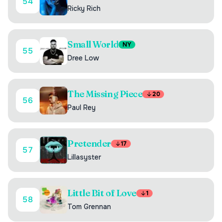
54
Ricky Rich
Small World
NY
55
Dree Low
The Missing Piece
20
56
Paul Rey
Pretender
17
57
Lillasyster
Little Bit of Love
1
58
Tom Grennan