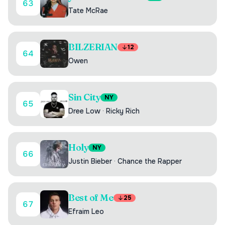
63
Tate McRae
BILZERIAN
12
64
Owen
Sin City
NY
65
Dree Low
·
Ricky Rich
Holy
NY
66
Justin Bieber
·
Chance the Rapper
Best of Me
25
67
Efraim Leo