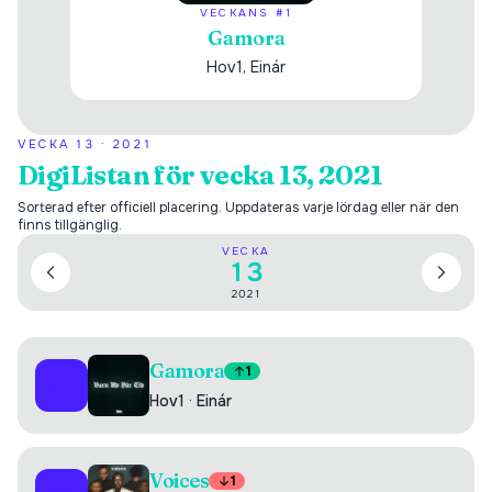
VECKANS #1
Gamora
Hov1, Einár
VECKA
13
·
2021
DigiListan för vecka 13, 2021
Sorterad efter officiell placering. Uppdateras varje lördag eller när den
finns tillgänglig.
VECKA
13
2021
Gamora
1
01
Hov1
·
Einár
Voices
1