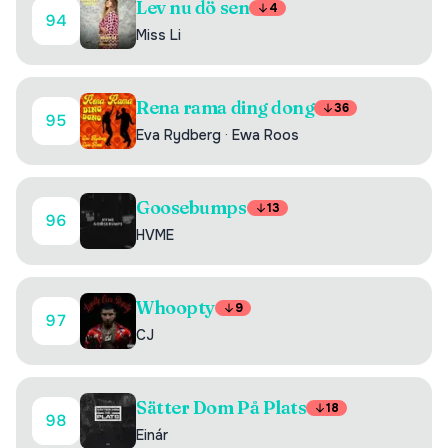
Lev nu dö sen
4
94
Miss Li
Rena rama ding dong
36
95
Eva Rydberg
·
Ewa Roos
Goosebumps
13
96
HVME
Whoopty
9
97
CJ
Sätter Dom På Plats
18
98
Einár