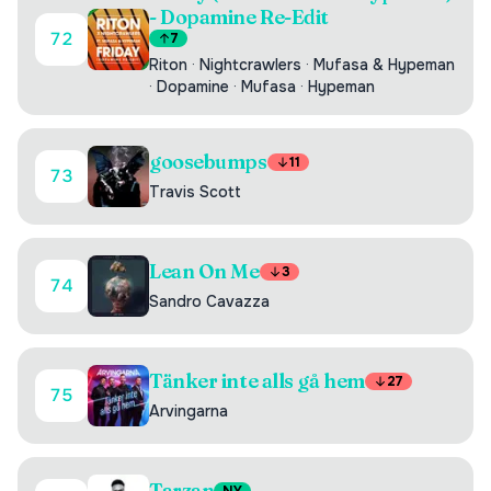
- Dopamine Re-Edit
72
7
Riton
·
Nightcrawlers
·
Mufasa & Hypeman
·
Dopamine
·
Mufasa
·
Hypeman
goosebumps
11
73
Travis Scott
Lean On Me
3
74
Sandro Cavazza
Tänker inte alls gå hem
27
75
Arvingarna
Tarzan