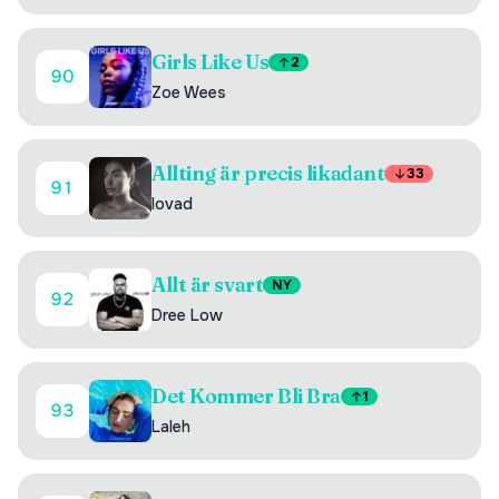
Girls Like Us
2
90
Zoe Wees
Allting är precis likadant
33
91
lovad
Allt är svart
NY
92
Dree Low
Det Kommer Bli Bra
1
93
Laleh