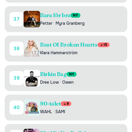
Bara för bra
NY
37
Petter
·
Myra Granberg
Beat Of Broken Hearts
15
38
Klara Hammarström
Birkin Bag
NY
39
Dree Low
·
Owen
90-talet
8
40
WAHL
·
SAMI