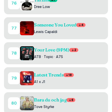
NY
76
Dree Low
Someone You Loved
4
77
Lewis Capaldi
Your Love (9PM)
2
78
ATB
·
Topic
·
A7S
Latest Trends
18
79
A1 x J1
Bara du och jag
6
80
Tove Styrke