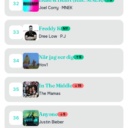
3
32
Joel Corry
·
MNEK
Freddy K
NY
33
Dree Low
·
P.J
När jag ser dig
5
34
Hov1
In The Middle
15
35
The Mamas
Anyone
5
36
Justin Bieber