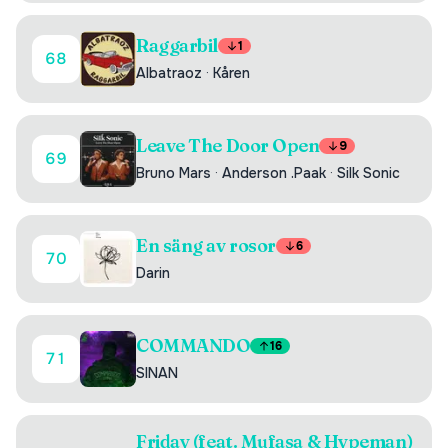
Raggarbil
1
68
Albatraoz
·
Kåren
Leave The Door Open
9
69
Bruno Mars
·
Anderson .Paak
·
Silk Sonic
En säng av rosor
6
70
Darin
COMMANDO
16
71
SINAN
Friday (feat. Mufasa & Hypeman)