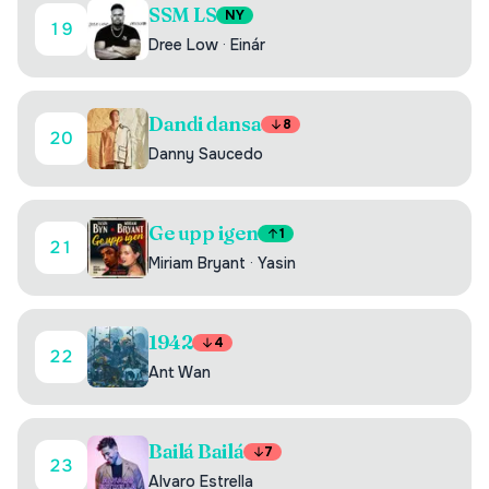
SSM LS
NY
19
Dree Low
·
Einár
Dandi dansa
8
20
Danny Saucedo
Ge upp igen
1
21
Miriam Bryant
·
Yasin
1942
4
22
Ant Wan
Bailá Bailá
7
23
Alvaro Estrella