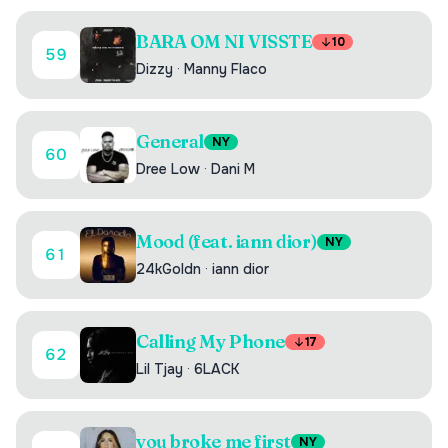
BARA OM NI VISSTE
10
59
Dizzy
·
Manny Flaco
General
NY
60
Dree Low
·
Dani M
Mood (feat. iann dior)
NY
61
24kGoldn
·
iann dior
Calling My Phone
17
62
Lil Tjay
·
6LACK
you broke me first
NY