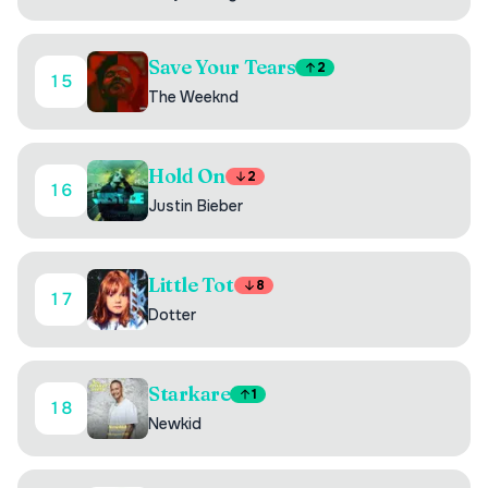
Save Your Tears
2
15
The Weeknd
Hold On
2
16
Justin Bieber
Little Tot
8
17
Dotter
Starkare
1
18
Newkid