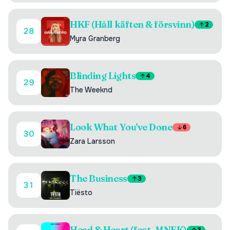
HKF (Håll käften & försvinn)
2
28
Myra Granberg
Blinding Lights
4
29
The Weeknd
Look What You've Done
6
30
Zara Larsson
The Business
3
31
Tiësto
Head & Heart (feat. MNEK)