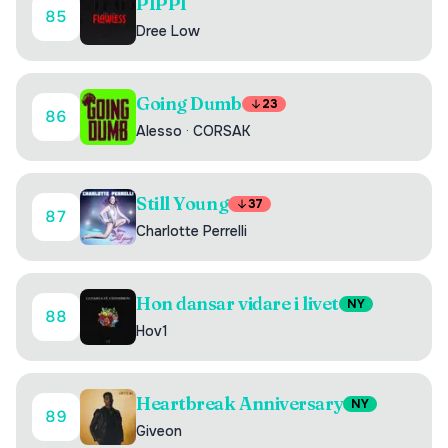
PIPPI
85
Dree Low
Going Dumb
23
86
Alesso
·
CORSAK
Still Young
37
87
Charlotte Perrelli
Hon dansar vidare i livet
NY
88
Hov1
Heartbreak Anniversary
NY
89
Giveon