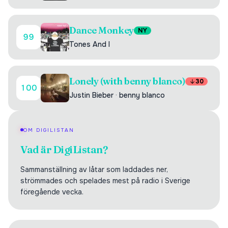
Dance Monkey
NY
99
Tones And I
Lonely (with benny blanco)
30
100
Justin Bieber
·
benny blanco
OM DIGILISTAN
Vad är DigiListan?
Sammanställning av låtar som laddades ner,
strömmades och spelades mest på radio i Sverige
föregående vecka.