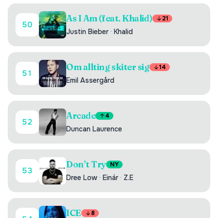
As I Am (feat. Khalid)
21
50
Justin Bieber
·
Khalid
Om allting skiter sig
14
51
Emil Assergård
Arcade
4
52
Duncan Laurence
Don’t Try
NY
53
Dree Low
·
Einár
·
Z.E
ICE
8