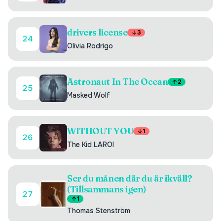
drivers license
3
24
Olivia Rodrigo
Astronaut In The Ocean
2
25
Masked Wolf
WITHOUT YOU
1
26
The Kid LAROI
Ser du månen där du är ikväll?
(Tillsammans igen)
27
1
Thomas Stenström