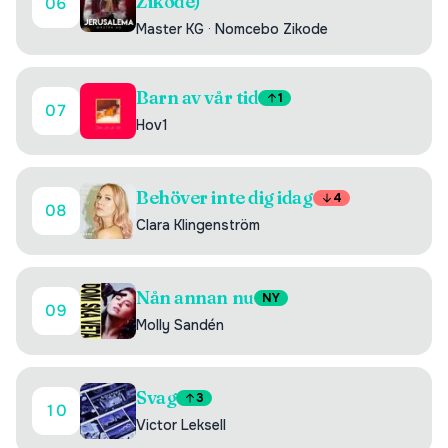
Zikode)
06
Master KG
·
Nomcebo Zikode
Barn av vår tid
1
07
Hov1
Behöver inte dig idag
4
08
Clara Klingenström
Nån annan nu
NY
09
Molly Sandén
Svag
3
10
Victor Leksell