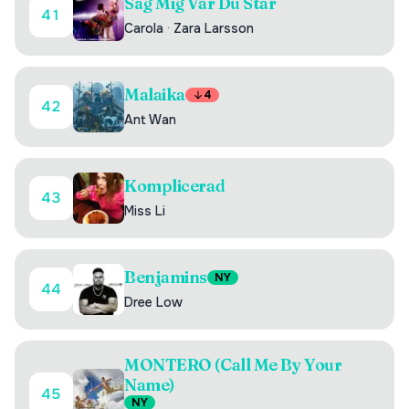
Säg Mig Var Du Står
41
Carola
·
Zara Larsson
Malaika
4
42
Ant Wan
Komplicerad
43
Miss Li
Benjamins
NY
44
Dree Low
MONTERO (Call Me By Your
Name)
45
NY