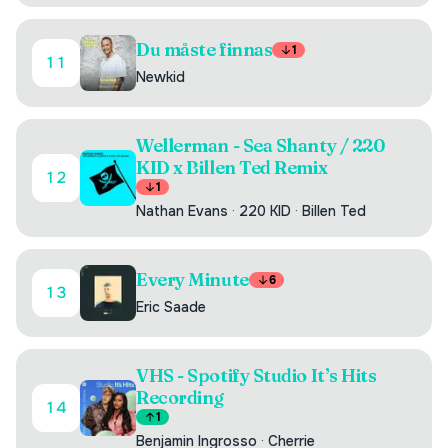
Du måste finnas
1
11
Newkid
Wellerman - Sea Shanty / 220
KID x Billen Ted Remix
12
1
Nathan Evans
·
220 KID
·
Billen Ted
Every Minute
6
13
Eric Saade
VHS - Spotify Studio It’s Hits
Recording
14
1
Benjamin Ingrosso
·
Cherrie