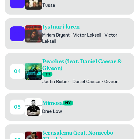
02
Tusse
tystnar i luren
03
Miriam Bryant
·
Victor Leksell
·
Victor
Leksell
Peaches (feat. Daniel Caesar &
Giveon)
04
1
Justin Bieber
·
Daniel Caesar
·
Giveon
Mimosa
NY
05
Dree Low
Jerusalema (feat. Nomcebo