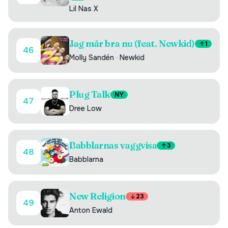
Lil Nas X
Jag mår bra nu (feat. Newkid)
1
46
Molly Sandén
·
Newkid
Plug Talk
NY
47
Dree Low
Babblarnas vaggvisa
3
48
Babblarna
New Religion
23
49
Anton Ewald