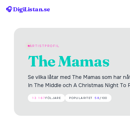
🎧 DigiListan.se
ARTISTPROFIL
The Mamas
Se vilka låtar med The Mamas som har nått
In The Middle och A Christmas Night To
13 167
FÖLJARE
POPULARITET ·
58
/100