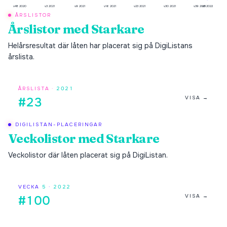
v48 2020
v3 2021
v9 2021
v16 2021
v23 2021
v30 2021
v39 2021
v5 2022
ÅRSLISTOR
Årslistor med
Starkare
Helårsresultat där låten har placerat sig på DigiListans
årslista.
ÅRSLISTA ·
2021
VISA →
#23
DIGILISTAN-PLACERINGAR
Veckolistor med
Starkare
Veckolistor där låten placerat sig på DigiListan.
VECKA
5
·
2022
VISA →
#100