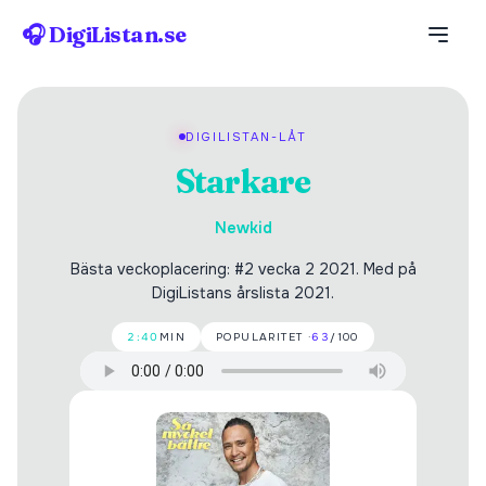
🎧 DigiListan.se
DIGILISTAN-LÅT
Starkare
Newkid
Bästa veckoplacering: #2 vecka 2 2021. Med på
DigiListans årslista 2021.
2:40
MIN
POPULARITET ·
63
/100