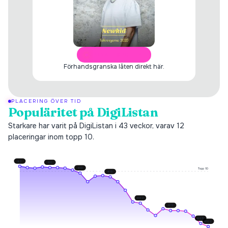
ÖPPNA I SPOTIFY
Förhandsgranska låten direkt här.
PLACERING ÖVER TID
Populäritet på DigiListan
Starkare har varit på DigiListan i 43 veckor, varav 12
placeringar inom topp 10.
#
2
#
4
#
13
Topp 10
#
19
#
62
#
74
#
95
#
100