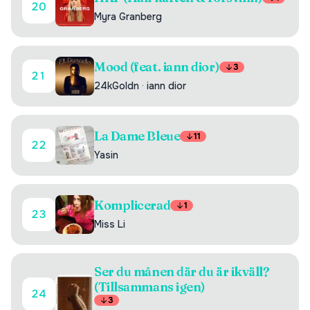
20
Myra Granberg
Mood (feat. iann dior)
3
21
24kGoldn
·
iann dior
La Dame Bleue
11
22
Yasin
Komplicerad
1
23
Miss Li
Ser du månen där du är ikväll?
(Tillsammans igen)
24
3