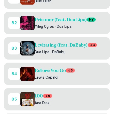
Billie Eilish
Prisoner (feat. Dua Lipa)
NY
82
Miley Cyrus
·
Dua Lipa
Levitating (feat. DaBaby)
3
83
Dua Lipa
·
DaBaby
Before You Go
3
84
Lewis Capaldi
100
9
85
Ana Diaz