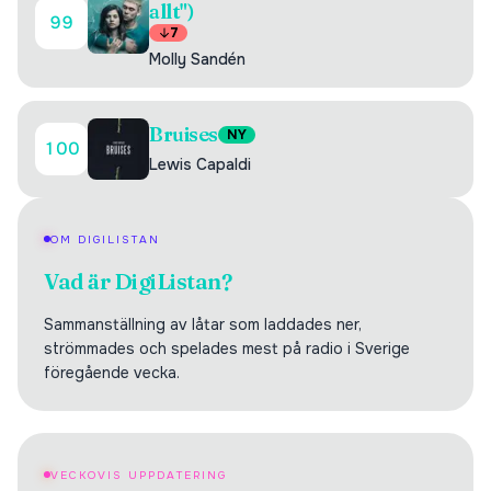
allt")
99
7
Molly Sandén
Bruises
NY
100
Lewis Capaldi
OM DIGILISTAN
Vad är DigiListan?
Sammanställning av låtar som laddades ner,
strömmades och spelades mest på radio i Sverige
föregående vecka.
VECKOVIS UPPDATERING