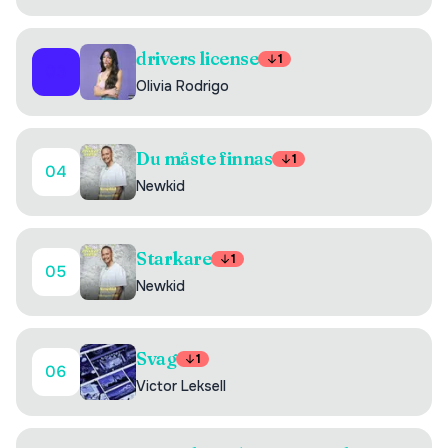
drivers license
1
03
Olivia Rodrigo
Du måste finnas
1
04
Newkid
Starkare
1
05
Newkid
Svag
1
06
Victor Leksell