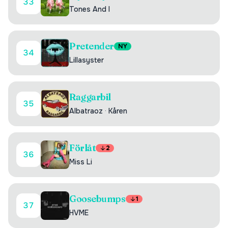
33
Tones And I
Pretender
NY
34
Lillasyster
Raggarbil
35
Albatraoz
·
Kåren
Förlåt
2
36
Miss Li
Goosebumps
1
37
HVME