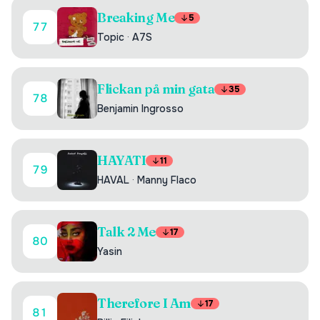
Breaking Me
5
77
Topic
·
A7S
Flickan på min gata
35
78
Benjamin Ingrosso
HAYATI
11
79
HAVAL
·
Manny Flaco
Talk 2 Me
17
80
Yasin
Therefore I Am
17
81