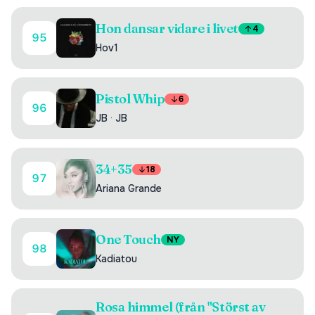
Hon dansar vidare i livet
4
95
Hov1
Pistol Whip
6
96
JB
·
JB
34+35
18
97
Ariana Grande
One Touch
NY
98
Kadiatou
Rosa himmel (från "Störst av