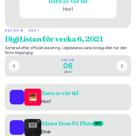
Barn av vår tid
Hov1
VECKA
6
·
2021
DigiListan för vecka 6, 2021
Sorterad efter officiell placering. Uppdateras varje lördag eller när den
finns tillgänglig.
VECKA
06
2021
Barn av vår tid
01
Hov1
Sätter Dom På Plats
NY
02
Einár