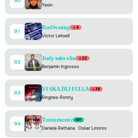
90
Yasin
Bedövning
4
91
Victor Leksell
Judy min vän
22
92
Benjamin Ingrosso
VI SKA BLI FULLA
38
93
Ringnes-Ronny
Testamente
NY
94
Daniela Rathana
·
Oskar Linnros