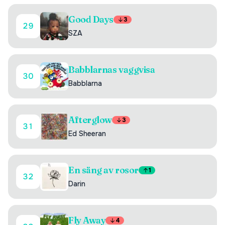
Good Days
3
29
SZA
Babblarnas vaggvisa
30
Babblarna
Afterglow
3
31
Ed Sheeran
En säng av rosor
1
32
Darin
Fly Away
4