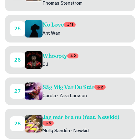
Thomas Stenström
No Love
11
25
Ant Wan
Whoopty
2
26
CJ
Säg Mig Var Du Står
2
27
Carola
·
Zara Larsson
Jag mår bra nu (feat. Newkid)
28
5
Molly Sandén
·
Newkid