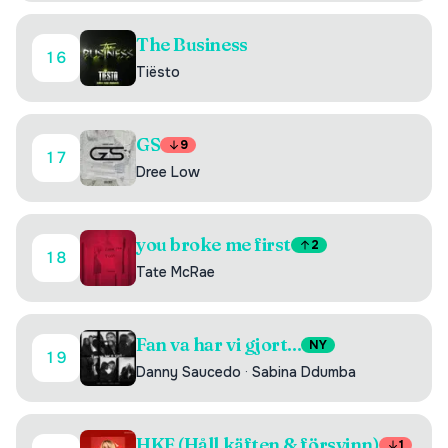
The Business
16
Tiësto
GS
9
17
Dree Low
you broke me first
2
18
Tate McRae
Fan va har vi gjort...
NY
19
Danny Saucedo
·
Sabina Ddumba
HKF (Håll käften & försvinn)
1