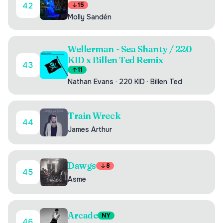
42
15
Molly Sandén
Wellerman - Sea Shanty / 220
KID x Billen Ted Remix
43
11
Nathan Evans
·
220 KID
·
Billen Ted
Train Wreck
44
James Arthur
Dawgs
8
45
Asme
Arcade
NY
46