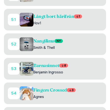
Långt bort härifrån
1
51
Hov1
Nangilima
NY
52
Smith & Thell
Barnasinnet
8
53
Benjamin Ingrosso
Fingers Crossed
3
54
Agnes