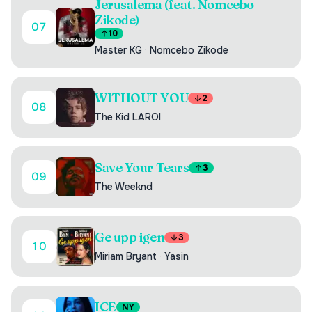
Jerusalema (feat. Nomcebo
Zikode)
07
10
Master KG
·
Nomcebo Zikode
WITHOUT YOU
2
08
The Kid LAROI
Save Your Tears
3
09
The Weeknd
Ge upp igen
3
10
Miriam Bryant
·
Yasin
ICE
NY