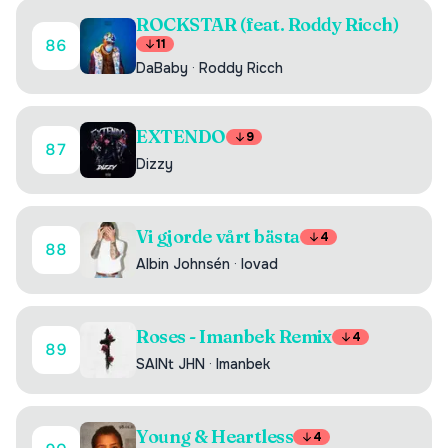
ROCKSTAR (feat. Roddy Ricch)
86
11
DaBaby
·
Roddy Ricch
EXTENDO
9
87
Dizzy
Vi gjorde vårt bästa
4
88
Albin Johnsén
·
lovad
Roses - Imanbek Remix
4
89
SAINt JHN
·
Imanbek
Young & Heartless
4