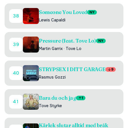
Someone You Loved
NY
38
Lewis Capaldi
Pressure (feat. Tove Lo)
NY
39
Martin Garrix
·
Tove Lo
STRYPSEX I DITT GARAGE
9
40
Rasmus Gozzi
Bara du och jag
1
41
Tove Styrke
Kärlek slutar alltid med bråk