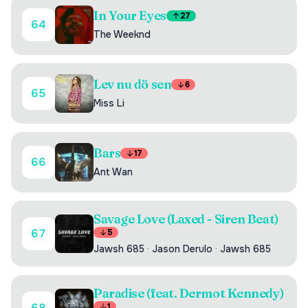
In Your Eyes
27
64
The Weeknd
Lev nu dö sen
6
65
Miss Li
Bars
17
66
Ant Wan
Savage Love (Laxed - Siren Beat)
67
5
Jawsh 685
·
Jason Derulo
·
Jawsh 685
Paradise (feat. Dermot Kennedy)
68
1