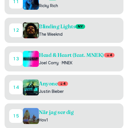
11
Ricky Rich
Blinding Lights
NY
12
The Weeknd
Head & Heart (feat. MNEK)
4
13
Joel Corry
·
MNEK
Anyone
4
14
Justin Bieber
När jag ser dig
15
Hov1