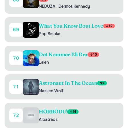
MEDUZA
·
Dermot Kennedy
What You Know Bout Love
12
69
Pop Smoke
Det Kommer Bli Bra
10
70
Laleh
Astronaut In The Ocean
NY
71
Masked Wolf
HÖRRÖDU!
16
72
Albatraoz