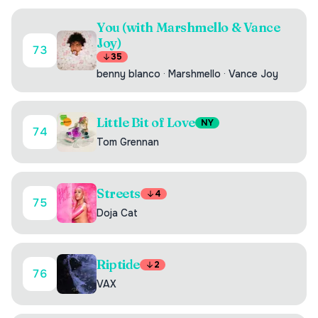
You (with Marshmello & Vance
Joy)
73
35
benny blanco
·
Marshmello
·
Vance Joy
Little Bit of Love
NY
74
Tom Grennan
Streets
4
75
Doja Cat
Riptide
2
76
VAX