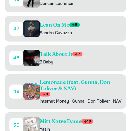
Duncan Laurence
Lean On Me
5
47
Sandro Cavazza
Talk About It
7
48
B.Baby
Lemonade (feat. Gunna, Don
Toliver & NAV)
49
9
Internet Money
·
Gunna
·
Don Toliver
·
NAV
Mitt Notre Dame
18
50
Yasin