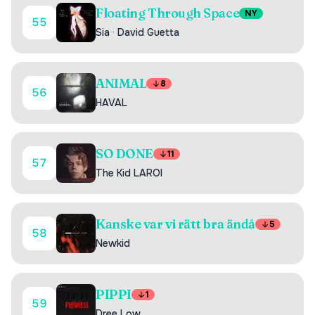
Floating Through Space
NY
55
Sia
·
David Guetta
ANIMAL
8
56
HAVAL
SO DONE
11
57
The Kid LAROI
Kanske var vi rätt bra ändå
5
58
Newkid
PIPPI
1
59
Dree Low