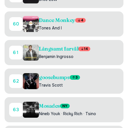
Dance Monkey
4
60
Tones And I
Långsamt farväl
14
61
Benjamin Ingrosso
goosebumps
3
62
Travis Scott
Mosades
NY
63
Nineb Youk
·
Ricky Rich
·
Tsino