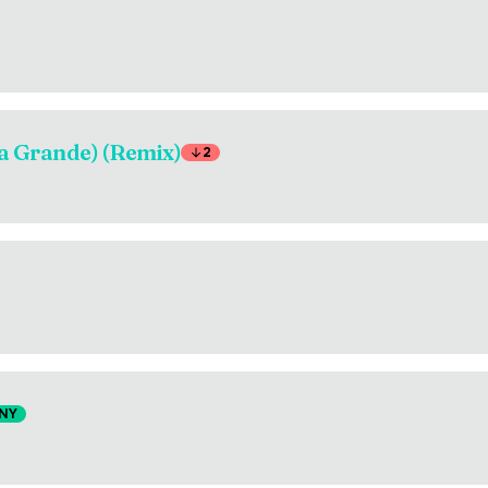
na Grande) (Remix)
2
NY