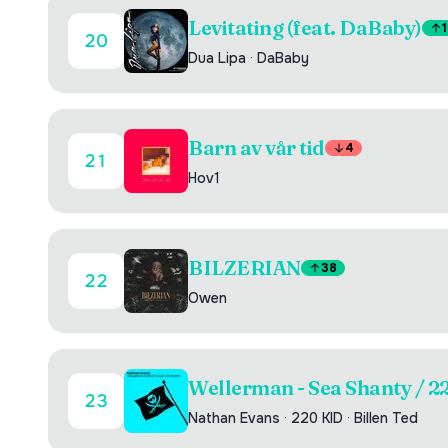
Levitating (feat. DaBaby)
1
20
Dua Lipa
·
DaBaby
Barn av vår tid
4
21
Hov1
BILZERIAN
38
22
Owen
Wellerman - Sea Shanty / 2
23
Nathan Evans
·
220 KID
·
Billen Ted