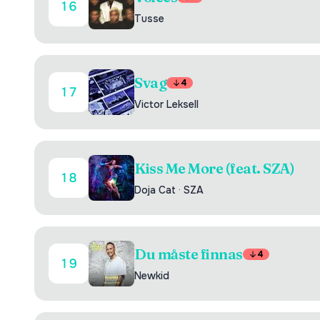
16
Tusse
Svag
4
17
Victor Leksell
Kiss Me More (feat. SZA)
18
Doja Cat
·
SZA
Du måste finnas
4
19
Newkid