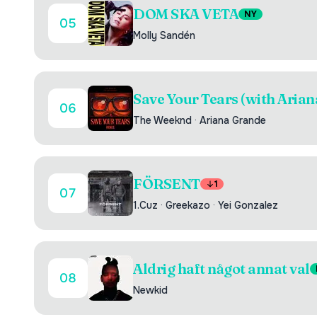
DOM SKA VETA
NY
05
Molly Sandén
Save Your Tears (with Aria
06
The Weeknd
·
Ariana Grande
FÖRSENT
1
07
1.Cuz
·
Greekazo
·
Yei Gonzalez
Aldrig haft något annat val
08
Newkid