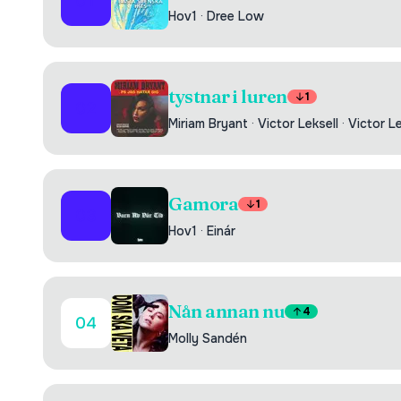
01
Hov1
·
Dree Low
tystnar i luren
1
02
Miriam Bryant
·
Victor Leksell
·
Victor Le
Gamora
1
03
Hov1
·
Einár
Nån annan nu
4
04
Molly Sandén