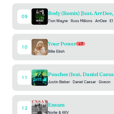
Body (Remix) [feat. ArrDee, 
09
Tion Wayne
·
Russ Millions
·
ArrDee
·
E1
Your Power
7
10
Billie Eilish
Peaches (feat. Daniel Caesa
11
Justin Bieber
·
Daniel Caesar
·
Giveon
Ensam
12
Norlie & KKV