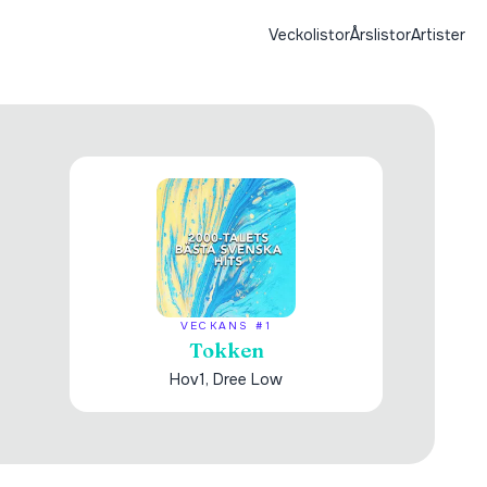
Veckolistor
Årslistor
Artister
VECKANS #1
Tokken
Hov1, Dree Low