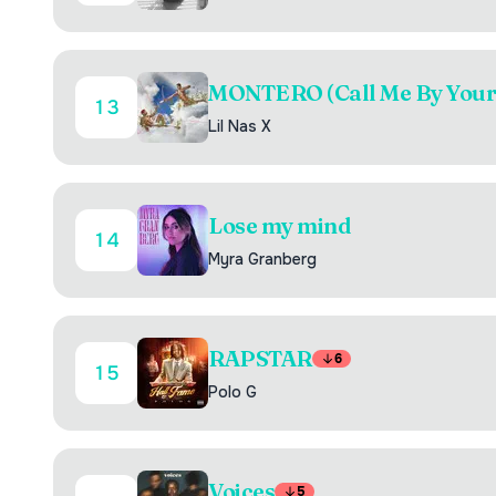
MONTERO (Call Me By Your
13
Lil Nas X
Lose my mind
14
Myra Granberg
RAPSTAR
6
15
Polo G
Voices
5