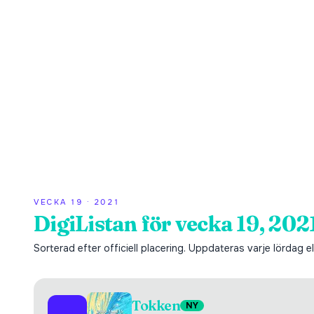
VECKA
19
·
2021
DigiListan för vecka 19, 202
Sorterad efter officiell placering. Uppdateras varje lördag ell
Tokken
NY