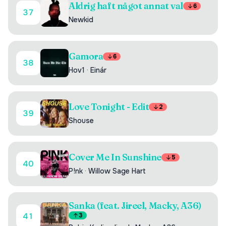
Aldrig haft något annat val
6
37
Newkid
Gamora
6
38
Hov1
·
Einár
Love Tonight - Edit
2
39
Shouse
Cover Me In Sunshine
5
40
P!nk
·
Willow Sage Hart
Sanka (feat. Jireel, Macky, A36)
41
3