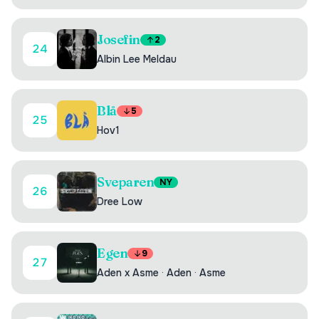
Josefin
2
24
Albin Lee Meldau
Blå
5
25
Hov1
Sveparen
NY
26
Dree Low
Egen
9
27
Aden x Asme
·
Aden
·
Asme