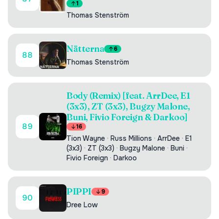
1
Thomas Stenström
Nätterna
6
88
Thomas Stenström
Body (Remix) [feat. ArrDee, E1
(3x3), ZT (3x3), Bugzy Malone,
Buni, Fivio Foreign & Darkoo]
89
16
Tion Wayne
·
Russ Millions
·
ArrDee
·
E1
(3x3)
·
ZT (3x3)
·
Bugzy Malone
·
Buni
·
Fivio Foreign
·
Darkoo
PIPPI
9
90
Dree Low