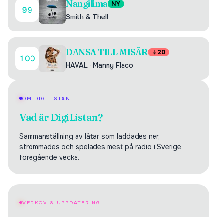
Nangilima
NY
99
Smith & Thell
DANSA TILL MISÄR
20
100
HAVAL
·
Manny Flaco
OM DIGILISTAN
Vad är DigiListan?
Sammanställning av låtar som laddades ner,
strömmades och spelades mest på radio i Sverige
föregående vecka.
VECKOVIS UPPDATERING