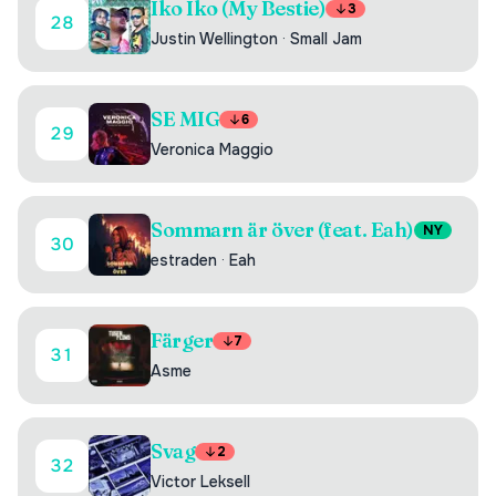
Iko Iko (My Bestie)
3
28
Justin Wellington
·
Small Jam
SE MIG
6
29
Veronica Maggio
Sommarn är över (feat. Eah)
NY
30
estraden
·
Eah
Färger
7
31
Asme
Svag
2
32
Victor Leksell