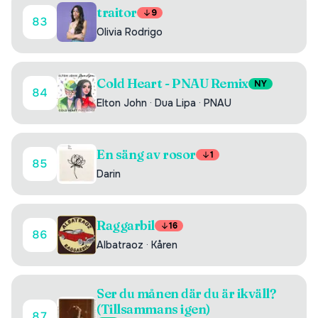
traitor
9
83
Olivia Rodrigo
Cold Heart - PNAU Remix
NY
84
Elton John
·
Dua Lipa
·
PNAU
En säng av rosor
1
85
Darin
Raggarbil
16
86
Albatraoz
·
Kåren
Ser du månen där du är ikväll?
(Tillsammans igen)
87