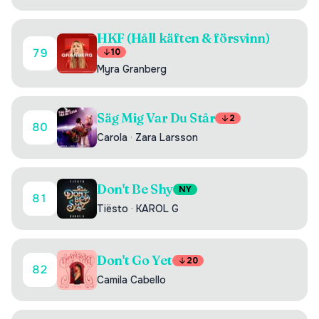
HKF (Håll käften & försvinn)
79
10
Myra Granberg
Säg Mig Var Du Står
2
80
Carola
·
Zara Larsson
Don't Be Shy
NY
81
Tiësto
·
KAROL G
Don't Go Yet
20
82
Camila Cabello