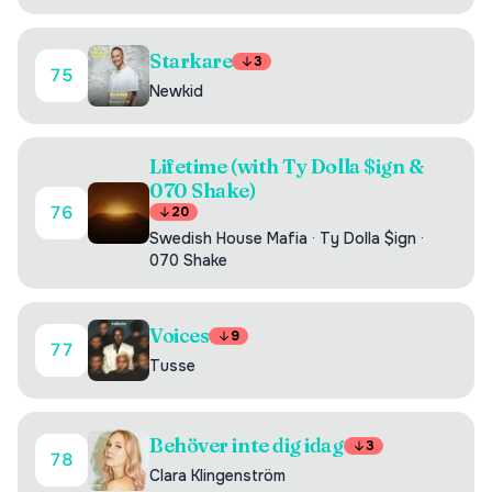
Starkare
3
75
Newkid
Lifetime (with Ty Dolla $ign &
070 Shake)
76
20
Swedish House Mafia
·
Ty Dolla $ign
·
070 Shake
Voices
9
77
Tusse
Behöver inte dig idag
3
78
Clara Klingenström