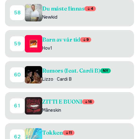
Du måste finnas
4
58
Newkid
Barn av vår tid
9
59
Hov1
Rumors (feat. Cardi B)
NY
60
Lizzo
·
Cardi B
ZITTI E BUONI
16
61
Måneskin
Tokken
11
62