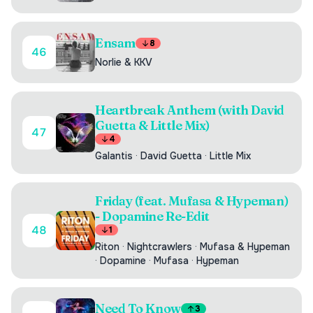
Ensam
8
46
Norlie & KKV
Heartbreak Anthem (with David
Guetta & Little Mix)
47
4
Galantis
·
David Guetta
·
Little Mix
Friday (feat. Mufasa & Hypeman)
- Dopamine Re-Edit
48
1
Riton
·
Nightcrawlers
·
Mufasa & Hypeman
·
Dopamine
·
Mufasa
·
Hypeman
Need To Know
3