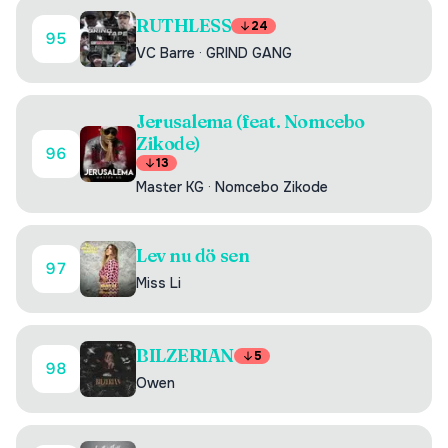
RUTHLESS
24
95
VC Barre
·
GRIND GANG
Jerusalema (feat. Nomcebo
Zikode)
96
13
Master KG
·
Nomcebo Zikode
Lev nu dö sen
97
Miss Li
BILZERIAN
5
98
Owen