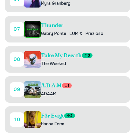
Myra Granberg
Thunder
07
Gabry Ponte
·
LUM!X
·
Prezioso
Take My Breath
3
08
The Weeknd
A.D.A.M
1
09
ADAAM
För Evigt
2
10
Hanna Ferm