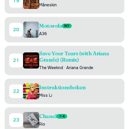
19
Måneskin
Motorola
NY
20
A36
Save Your Tears (with Ariana
Grande) (Remix)
21
The Weeknd
·
Ariana Grande
Instruktionsboken
22
Miss Li
Chanel
4
23
Rio