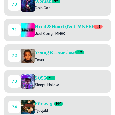
Woman
NY
70
Doja Cat
Head & Heart (feat. MNEK)
5
71
Joel Corry
·
MNEK
Young & Heartless
7
72
Yasin
2055
9
73
Sleepy Hallow
För evigt
NY
74
Tjuvjakt