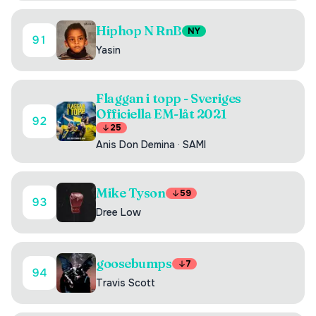
Hiphop N RnB
NY
91
Yasin
Flaggan i topp - Sveriges
Officiella EM-låt 2021
92
25
Anis Don Demina
·
SAMI
Mike Tyson
59
93
Dree Low
goosebumps
7
94
Travis Scott