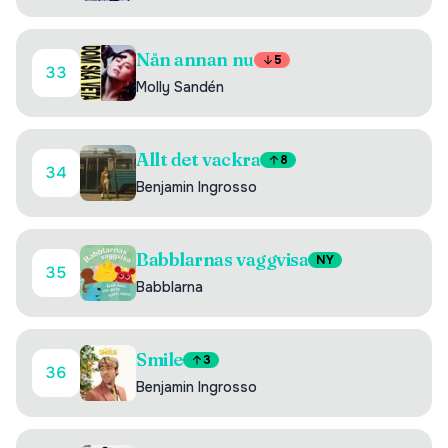
Nån annan nu
5
33
Molly Sandén
Allt det vackra
8
34
Benjamin Ingrosso
Babblarnas vaggvisa
NY
35
Babblarna
Smile
3
36
Benjamin Ingrosso