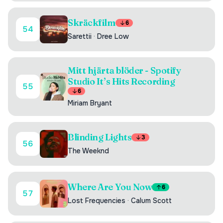
Skräckfilm
6
54
Sarettii
·
Dree Low
Mitt hjärta blöder - Spotify
Studio It’s Hits Recording
55
6
Miriam Bryant
Blinding Lights
3
56
The Weeknd
Where Are You Now
6
57
Lost Frequencies
·
Calum Scott