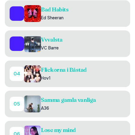
Bad Habits
02
Ed Sheeran
Vvvalsta
03
VC Barre
Flickorna i Båstad
04
Hov1
Samma gamla vanliga
05
A36
Lose my mind
06