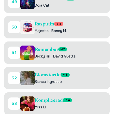
49
Doja Cat
Rasputin
4
50
Majestic
·
Boney M.
Remember
NY
51
Becky Hill
·
David Guetta
Blomstertid
8
52
Bianca Ingrosso
Komplicerad
4
53
Miss Li