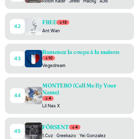
Robin Kadir
·
Jireel
·
Macky
·
A36
FREE
13
42
Ant Wan
Ramenez la coupe à la maison
43
10
Vegedream
MONTERO (Call Me By Your
Name)
44
4
Lil Nas X
FÖRSENT
4
45
1.Cuz
·
Greekazo
·
Yei Gonzalez