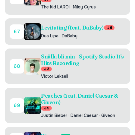
The Kid LAROI
·
Miley Cyrus
Levitating (feat. DaBaby)
6
67
Dua Lipa
·
DaBaby
Snälla bli min - Spotify Studio It's
Hits Recording
68
3
Victor Leksell
Peaches (feat. Daniel Caesar &
Giveon)
69
5
Justin Bieber
·
Daniel Caesar
·
Giveon