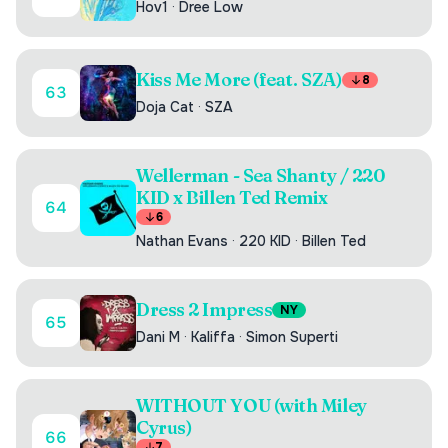
Hov1
·
Dree Low
Kiss Me More (feat. SZA)
8
63
Doja Cat
·
SZA
Wellerman - Sea Shanty / 220
KID x Billen Ted Remix
64
6
Nathan Evans
·
220 KID
·
Billen Ted
Dress 2 Impress
NY
65
Dani M
·
Kaliffa
·
Simon Superti
WITHOUT YOU (with Miley
Cyrus)
66
7