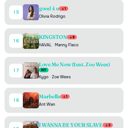
good 4 u
1
15
Olivia Rodrigo
KINGSTON
6
16
HAVAL
·
Manny Flaco
Love Me Now (feat. Zoe Wees)
17
NY
Kygo
·
Zoe Wees
Marbella
1
18
Ant Wan
I WANNA BE YOUR SLAVE
3