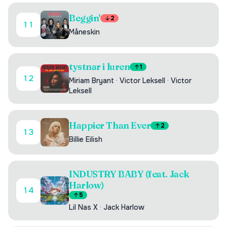
Beggin'
2
11
Måneskin
tystnar i luren
1
12
Miriam Bryant
·
Victor Leksell
·
Victor
Leksell
Happier Than Ever
2
13
Billie Eilish
INDUSTRY BABY (feat. Jack
Harlow)
14
5
Lil Nas X
·
Jack Harlow