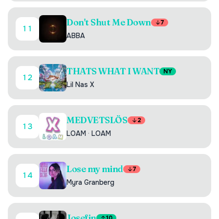
Don't Shut Me Down
7
11
ABBA
THATS WHAT I WANT
NY
12
Lil Nas X
MEDVETSLÖS
2
13
LOAM
·
LOAM
Lose my mind
7
14
Myra Granberg
Josefin
10