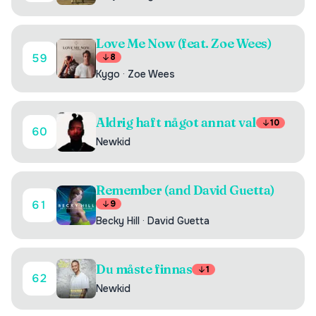
Love Me Now (feat. Zoe Wees)
59
8
Kygo
·
Zoe Wees
Aldrig haft något annat val
10
60
Newkid
Remember (and David Guetta)
61
9
Becky Hill
·
David Guetta
Du måste finnas
1
62
Newkid