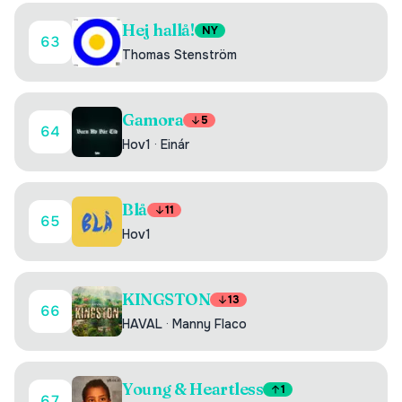
Hej hallå!
NY
63
Thomas Stenström
Gamora
5
64
Hov1
·
Einár
Blå
11
65
Hov1
KINGSTON
13
66
HAVAL
·
Manny Flaco
Young & Heartless
1
67