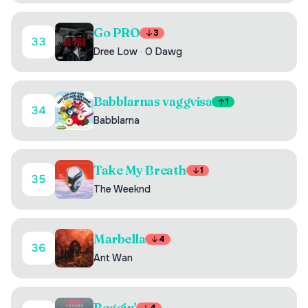
Go PRO
3
33
Dree Low
·
O Dawg
Babblarnas vaggvisa
1
34
Babblarna
Take My Breath
1
35
The Weeknd
Marbella
4
36
Ant Wan
Beggin'