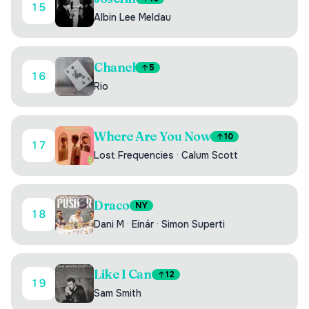
15
Albin Lee Meldau
Chanel
5
16
Rio
Where Are You Now
10
17
Lost Frequencies
·
Calum Scott
Draco
NY
18
Dani M
·
Einár
·
Simon Superti
Like I Can
12
19
Sam Smith