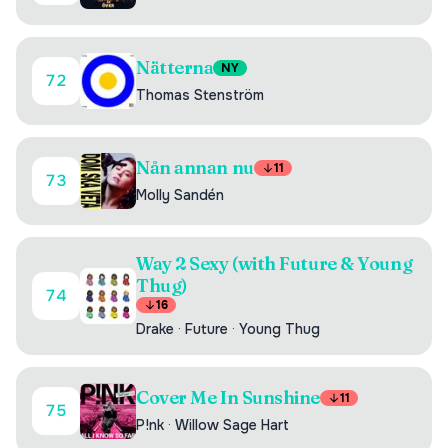
Nätterna
NY
72
Thomas Stenström
Nån annan nu
11
73
Molly Sandén
Way 2 Sexy (with Future & Young
Thug)
74
16
Drake
·
Future
·
Young Thug
Cover Me In Sunshine
11
75
P!nk
·
Willow Sage Hart