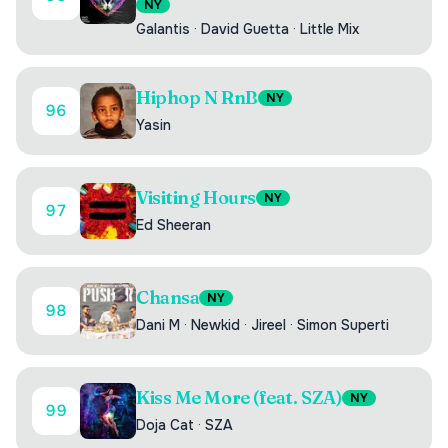
NY
Galantis
·
David Guetta
·
Little Mix
Hiphop N RnB
NY
96
Yasin
Visiting Hours
NY
97
Ed Sheeran
Chansa
NY
98
Dani M
·
Newkid
·
Jireel
·
Simon Superti
Kiss Me More (feat. SZA)
NY
99
Doja Cat
·
SZA