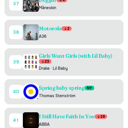
4
37
Måneskin
Motorola
2
38
A36
Girls Want Girls (with Lil Baby)
39
23
Drake
·
Lil Baby
Spring baby spring
NY
40
Thomas Stenström
I Still Have Faith In You
29
41
ABBA