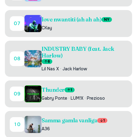
love nwantiti (ah ah ah)
NY
07
CKay
INDUSTRY BABY (feat. Jack
Harlow)
08
6
Lil Nas X
·
Jack Harlow
Thunder
1
09
Gabry Ponte
·
LUM!X
·
Prezioso
Samma gamla vanliga
1
10
A36