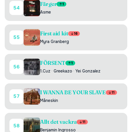
Färger
1
54
Asme
First aid kit
16
55
Myra Granberg
FÖRSENT
1
56
1.Cuz
·
Greekazo
·
Yei Gonzalez
I WANNA BE YOUR SLAVE
11
57
Måneskin
Allt det vackra
11
58
Benjamin Ingrosso