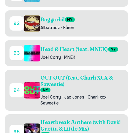
Raggarbil
NY
92
Albatraoz
·
Kåren
Head & Heart (feat. MNEK)
NY
93
Joel Corry
·
MNEK
OUT OUT (feat. Charli XCX &
Saweetie)
94
NY
Joel Corry
·
Jax Jones
·
Charli xcx
·
Saweetie
Heartbreak Anthem (with David
Guetta & Little Mix)
95