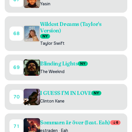
Yasin
Wildest Dreams (Taylor's
Version)
68
NY
Taylor Swift
Blinding Lights
NY
69
The Weeknd
I GUESS I'M IN LOVE
NY
70
Clinton Kane
Sommarn är över (feat. Eah)
6
71
estraden
·
Eah