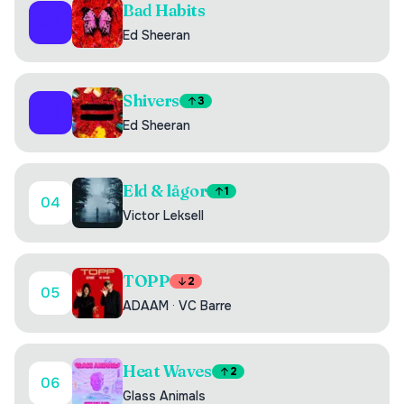
Bad Habits
02
Ed Sheeran
Shivers
3
03
Ed Sheeran
Eld & lågor
1
04
Victor Leksell
TOPP
2
05
ADAAM
·
VC Barre
Heat Waves
2
06
Glass Animals