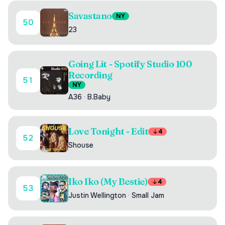
Savastano
NY
50
23
Going Lit - Spotify Studio 100
Recording
51
NY
A36
·
B.Baby
Love Tonight - Edit
4
52
Shouse
Iko Iko (My Bestie)
4
53
Justin Wellington
·
Small Jam