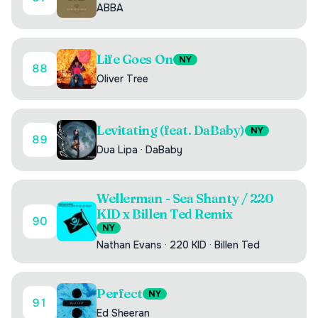
ABBA
Life Goes On
NY
88
Oliver Tree
Levitating (feat. DaBaby)
NY
89
Dua Lipa
·
DaBaby
Wellerman - Sea Shanty / 220
KID x Billen Ted Remix
90
NY
Nathan Evans
·
220 KID
·
Billen Ted
Perfect
NY
91
Ed Sheeran