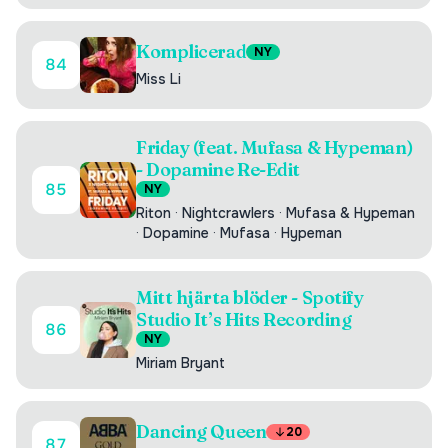
Komplicerad
NY
84
Miss Li
Friday (feat. Mufasa & Hypeman)
- Dopamine Re-Edit
85
NY
Riton
·
Nightcrawlers
·
Mufasa & Hypeman
·
Dopamine
·
Mufasa
·
Hypeman
Mitt hjärta blöder - Spotify
Studio It’s Hits Recording
86
NY
Miriam Bryant
Dancing Queen
20
87