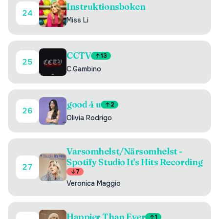
Instruktionsboken
24
Miss Li
CCTV
13
25
C.Gambino
good 4 u
2
26
Olivia Rodrigo
Varsomhelst/Närsomhelst -
Spotify Studio It's Hits Recording
27
7
Veronica Maggio
Happier Than Ever
1