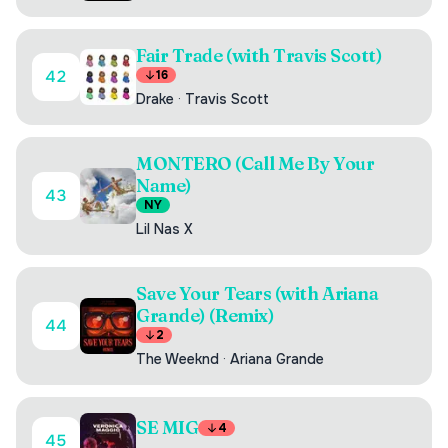
Fair Trade (with Travis Scott)
42
16
Drake
·
Travis Scott
MONTERO (Call Me By Your
Name)
43
NY
Lil Nas X
Save Your Tears (with Ariana
Grande) (Remix)
44
2
The Weeknd
·
Ariana Grande
SE MIG
4
45