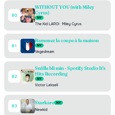
WITHOUT YOU (with Miley
Cyrus)
80
NY
The Kid LAROI
·
Miley Cyrus
Ramenez la coupe à la maison
81
NY
Vegedream
Snälla bli min - Spotify Studio It's
Hits Recording
82
NY
Victor Leksell
Starkare
NY
83
Newkid