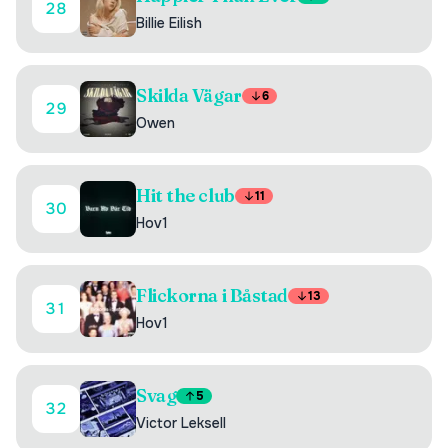
28
Billie Eilish
Skilda Vägar
6
29
Owen
Hit the club
11
30
Hov1
Flickorna i Båstad
13
31
Hov1
Svag
5
32
Victor Leksell