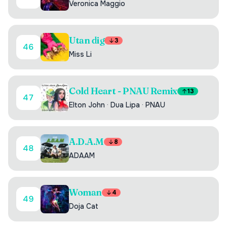
Veronica Maggio
Utan dig
3
46
Miss Li
Cold Heart - PNAU Remix
13
47
Elton John
·
Dua Lipa
·
PNAU
A.D.A.M
8
48
ADAAM
Woman
4
49
Doja Cat