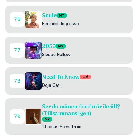
Smile
NY
76
Benjamin Ingrosso
2055
NY
77
Sleepy Hallow
Need To Know
9
78
Doja Cat
Ser du månen där du är ikväll?
(Tillsammans igen)
79
NY
Thomas Stenström