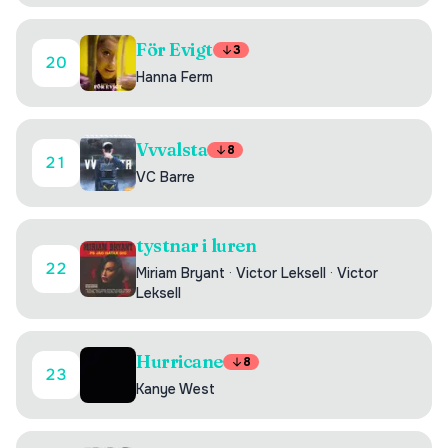
För Evigt
3
20
Hanna Ferm
Vvvalsta
8
21
VC Barre
tystnar i luren
22
Miriam Bryant
·
Victor Leksell
·
Victor
Leksell
Hurricane
8
23
Kanye West