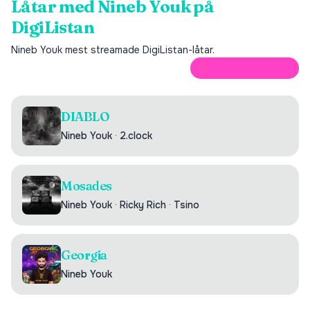
Låtar med
Nineb Youk
på
DigiListan
Nineb Youk
mest streamade DigiListan-låtar.
ÖPPNA PÅ SPOTIFY
DIABLO
Nineb Youk
·
2.clock
Mosades
Nineb Youk
·
Ricky Rich
·
Tsino
Georgia
Nineb Youk