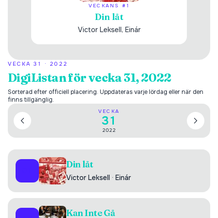
VECKANS #1
Din låt
Victor Leksell, Einár
VECKA
31
·
2022
DigiListan för vecka 31, 2022
Sorterad efter officiell placering. Uppdateras varje lördag eller när den
finns tillgänglig.
VECKA
31
2022
Din låt
01
Victor Leksell
·
Einár
Kan Inte Gå