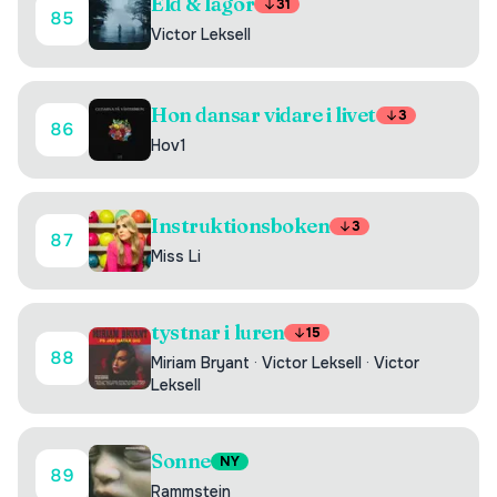
Eld & lågor
31
85
Victor Leksell
Hon dansar vidare i livet
3
86
Hov1
Instruktionsboken
3
87
Miss Li
tystnar i luren
15
88
Miriam Bryant
·
Victor Leksell
·
Victor
Leksell
Sonne
NY
89
Rammstein