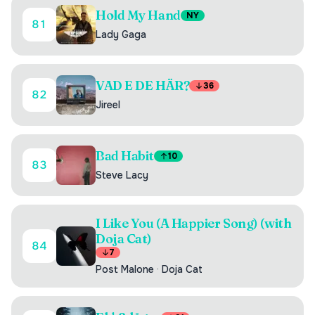
Hold My Hand
NY
81
Lady Gaga
VAD E DE HÄR?
36
82
Jireel
Bad Habit
10
83
Steve Lacy
I Like You (A Happier Song) (with
Doja Cat)
84
7
Post Malone
·
Doja Cat