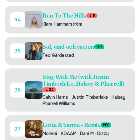
Run To The Hills
8
94
Klara Hammarström
Sol, vind och vatten
1
95
Ted Gärdestad
Stay With Me (with Justin
Timberlake, Halsey & Pharrell)
96
32
Calvin Harris
·
Justin Timberlake
·
Halsey
·
Pharrell Williams
Lotta & Sanna - Remix
NY
97
Mohelá
·
ADAAM
·
Dani M
·
Dizzy