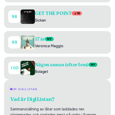
GET THE POINT
16
98
Sickan
17 år
NY
99
Veronica Maggio
Någon annan (efter fem)
NY
100
Bolaget
OM DIGILISTAN
Vad är DigiListan?
Sammanställning av låtar som laddades ner,
strömmades och spelades mest på radio i Sverige