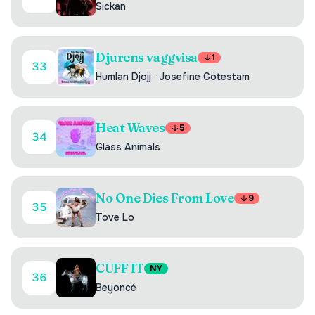
Sickan
Djurens vaggvisa
1
33
Humlan Djojj
·
Josefine Götestam
Heat Waves
5
34
Glass Animals
No One Dies From Love
9
35
Tove Lo
CUFF IT
NY
36
Beyoncé