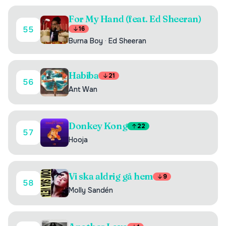
For My Hand (feat. Ed Sheeran)
55
16
Burna Boy
·
Ed Sheeran
Habiba
21
56
Ant Wan
Donkey Kong
22
57
Hooja
Vi ska aldrig gå hem
9
58
Molly Sandén