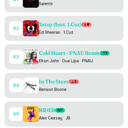
Sarettii
2step (feat. 1.Cuz)
6
42
Ed Sheeran
·
1.Cuz
Cold Heart - PNAU Remix
1
43
Elton John
·
Dua Lipa
·
PNAU
In The Stars
3
44
Benson Boone
RIDER
NY
45
Alex Ceesay
·
JB