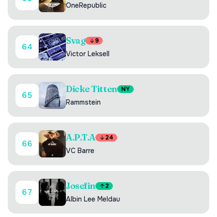
OneRepublic
Svag
9
64
Victor Leksell
Dicke Titten
NY
65
Rammstein
A.P.T.A
24
66
VC Barre
Josefin
2
67
Albin Lee Meldau