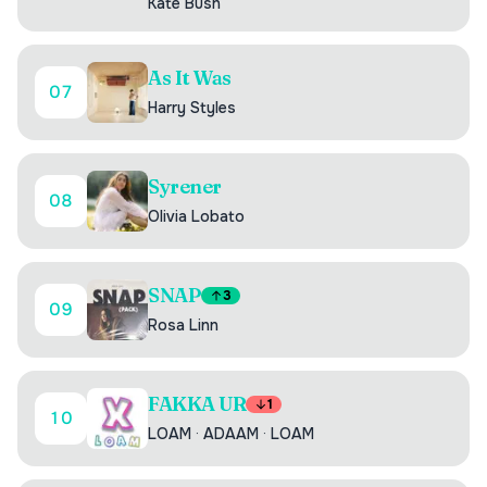
Kate Bush
As It Was
07
Harry Styles
Syrener
08
Olivia Lobato
SNAP
3
09
Rosa Linn
FAKKA UR
1
10
LOAM
·
ADAAM
·
LOAM