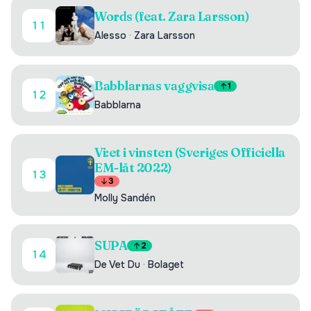
Words (feat. Zara Larsson)
11
Alesso
·
Zara Larsson
Babblarnas vaggvisa
1
12
Babblarna
Vi:et i vinsten (Sveriges Officiella
EM-låt 2022)
13
3
Molly Sandén
SUPA
2
14
De Vet Du
·
Bolaget