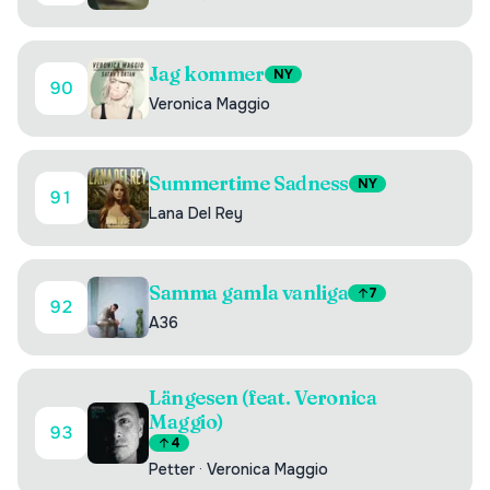
Jag kommer
NY
90
Veronica Maggio
Summertime Sadness
NY
91
Lana Del Rey
Samma gamla vanliga
7
92
A36
Längesen (feat. Veronica
Maggio)
93
4
Petter
·
Veronica Maggio