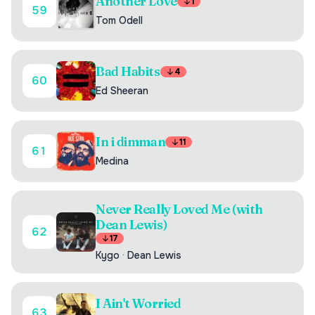
Another Love
1
59
Tom Odell
Bad Habits
4
60
Ed Sheeran
In i dimman
11
61
Medina
Never Really Loved Me (with
Dean Lewis)
62
17
Kygo
·
Dean Lewis
I Ain't Worried
63