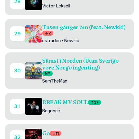
28
Victor Leksell
Tusen gånger om (feat. Newkid)
29
2
estraden
·
Newkid
Sämst i Norden (Utan Sverige
vore Norge ingenting)
30
NY
SamTheMan
BREAK MY SOUL
37
31
Beyoncé
Go
11
32