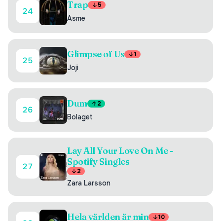
Trap
5
24
Asme
Glimpse of Us
1
25
Joji
Dum
2
26
Bolaget
Lay All Your Love On Me -
Spotify Singles
27
2
Zara Larsson
Hela världen är min
10