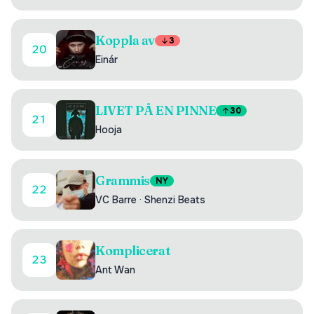
Koppla av
3
20
Einár
LIVET PÅ EN PINNE
30
21
Hooja
Grammis
NY
22
VC Barre
·
Shenzi Beats
Komplicerat
23
Ant Wan