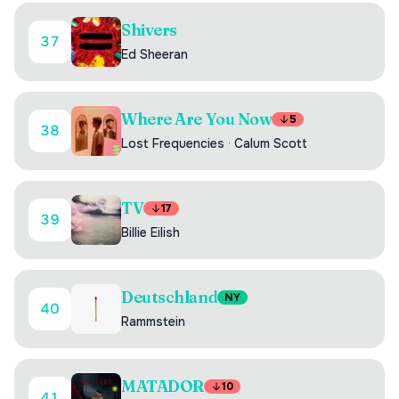
Shivers
37
Ed Sheeran
Where Are You Now
5
38
Lost Frequencies
·
Calum Scott
TV
17
39
Billie Eilish
Deutschland
NY
40
Rammstein
MATADOR
10
41