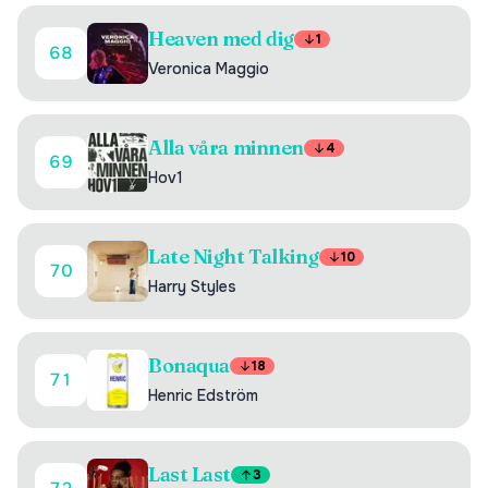
Heaven med dig
1
68
Veronica Maggio
Alla våra minnen
4
69
Hov1
Late Night Talking
10
70
Harry Styles
Bonaqua
18
71
Henric Edström
Last Last
3