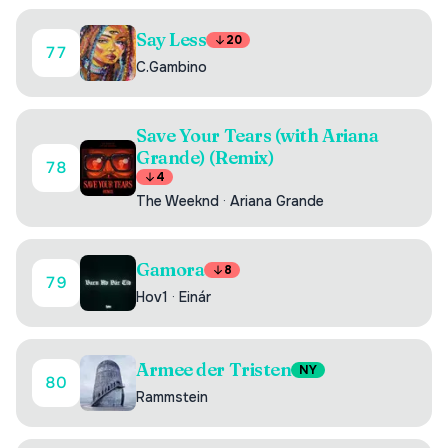
Say Less
20
77
C.Gambino
Save Your Tears (with Ariana
Grande) (Remix)
78
4
The Weeknd
·
Ariana Grande
Gamora
8
79
Hov1
·
Einár
Armee der Tristen
NY
80
Rammstein