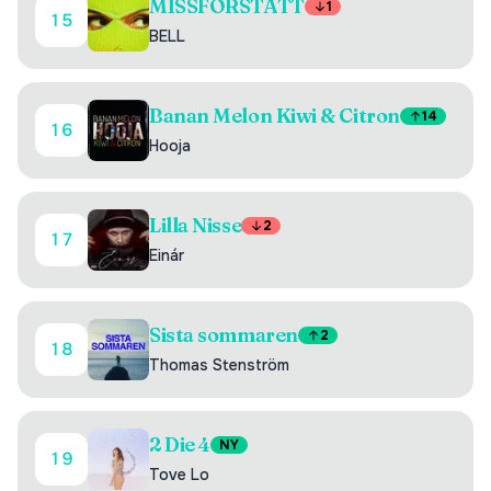
MISSFÖRSTÅTT
1
15
BELL
Banan Melon Kiwi & Citron
14
16
Hooja
Lilla Nisse
2
17
Einár
Sista sommaren
2
18
Thomas Stenström
2 Die 4
NY
19
Tove Lo