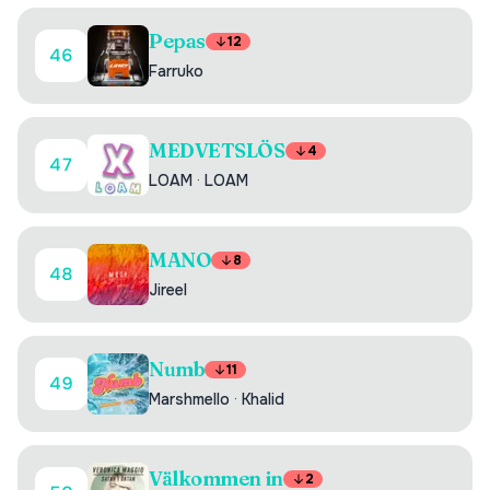
Pepas
12
46
Farruko
MEDVETSLÖS
4
47
LOAM
·
LOAM
MANO
8
48
Jireel
Numb
11
49
Marshmello
·
Khalid
Välkommen in
2