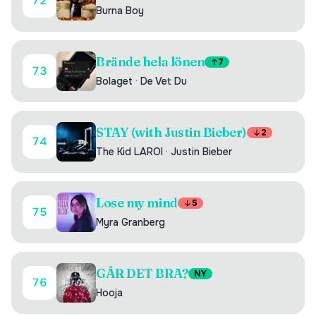
72
Burna Boy
Brände hela lönen
7
73
Bolaget
·
De Vet Du
STAY (with Justin Bieber)
2
74
The Kid LAROI
·
Justin Bieber
Lose my mind
5
75
Myra Granberg
GÅR DET BRA?
NY
76
Hooja