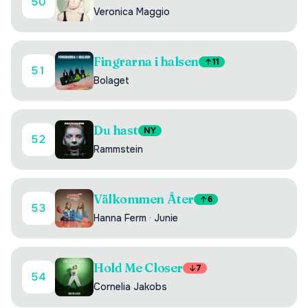
50
Veronica Maggio
Fingrarna i halsen
11
51
Bolaget
Du hast
NY
52
Rammstein
Välkommen Åter
6
53
Hanna Ferm
·
Junie
Hold Me Closer
7
54
Cornelia Jakobs