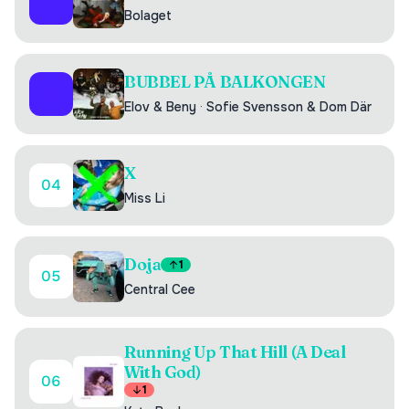
02
Bolaget
BUBBEL PÅ BALKONGEN
03
Elov & Beny
·
Sofie Svensson & Dom Där
X
04
Miss Li
Doja
1
05
Central Cee
Running Up That Hill (A Deal
With God)
06
1