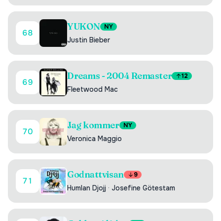
YUKON
NY
68
Justin Bieber
Dreams - 2004 Remaster
12
69
Fleetwood Mac
Jag kommer
NY
70
Veronica Maggio
Godnattvisan
9
71
Humlan Djojj
·
Josefine Götestam