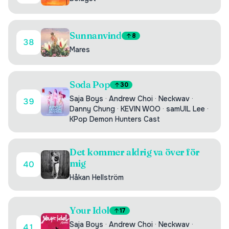
Sunnanvind
8
38
Mares
Soda Pop
30
Saja Boys
·
Andrew Choi
·
Neckwav
·
39
Danny Chung
·
KEVIN WOO
·
samUIL Lee
·
KPop Demon Hunters Cast
Det kommer aldrig va över för
mig
40
Håkan Hellström
Your Idol
17
Saja Boys
·
Andrew Choi
·
Neckwav
·
41