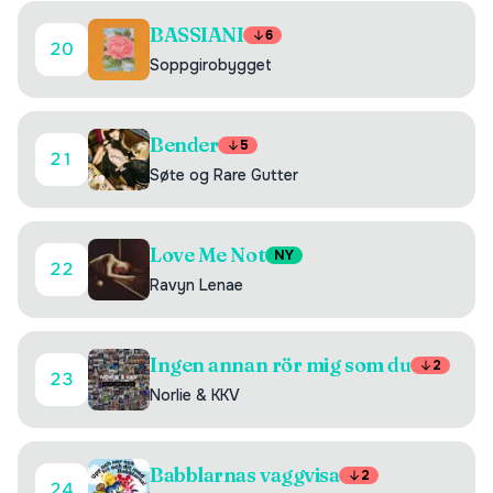
BASSIANI
6
20
Soppgirobygget
Bender
5
21
Søte og Rare Gutter
Love Me Not
NY
22
Ravyn Lenae
Ingen annan rör mig som du
2
23
Norlie & KKV
Babblarnas vaggvisa
2
24