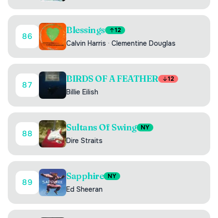
Blessings
12
86
Calvin Harris
·
Clementine Douglas
BIRDS OF A FEATHER
12
87
Billie Eilish
Sultans Of Swing
NY
88
Dire Straits
Sapphire
NY
89
Ed Sheeran