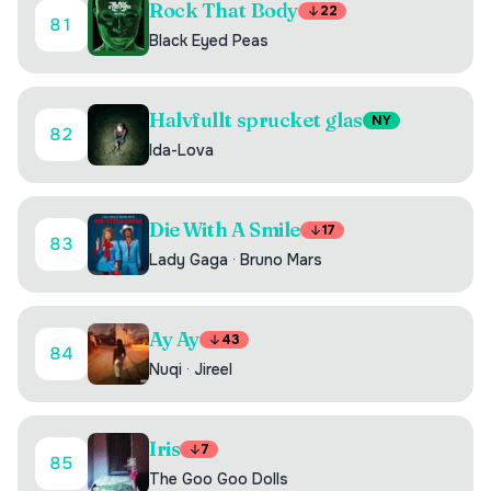
Rock That Body
22
81
Black Eyed Peas
Halvfullt sprucket glas
NY
82
Ida-Lova
Die With A Smile
17
83
Lady Gaga
·
Bruno Mars
Ay Ay
43
84
Nuqi
·
Jireel
Iris
7
85
The Goo Goo Dolls