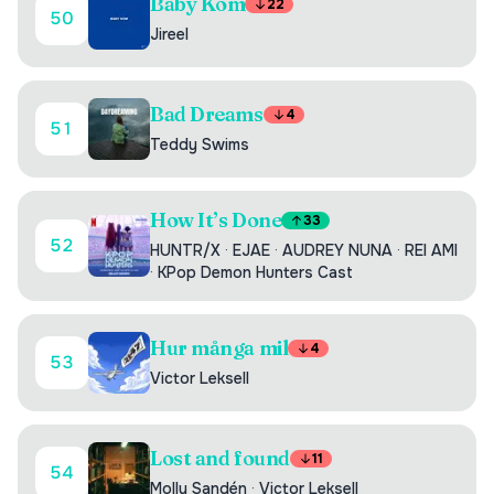
Baby Kom
22
50
Jireel
Bad Dreams
4
51
Teddy Swims
How It’s Done
33
52
HUNTR/X
·
EJAE
·
AUDREY NUNA
·
REI AMI
·
KPop Demon Hunters Cast
Hur många mil
4
53
Victor Leksell
Lost and found
11
54
Molly Sandén
·
Victor Leksell