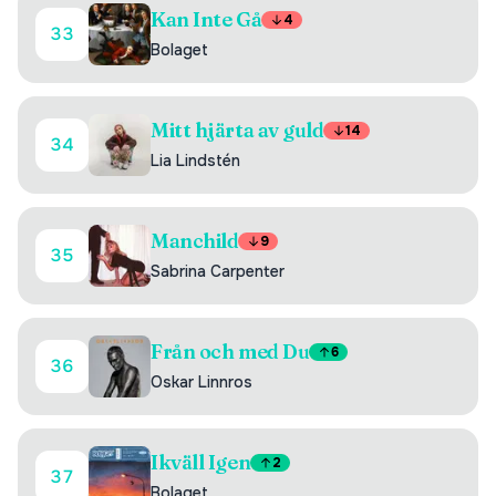
Kan Inte Gå
4
33
Bolaget
Mitt hjärta av guld
14
34
Lia Lindstén
Manchild
9
35
Sabrina Carpenter
Från och med Du
6
36
Oskar Linnros
Ikväll Igen
2
37
Bolaget