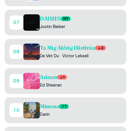
DAISIES
NY
07
Justin Bieber
Ta Mig Aldrig Härifrån
2
08
De Vet Du
·
Victor Leksell
Azizam
1
09
Ed Sheeran
Mimosa
1
10
Darin