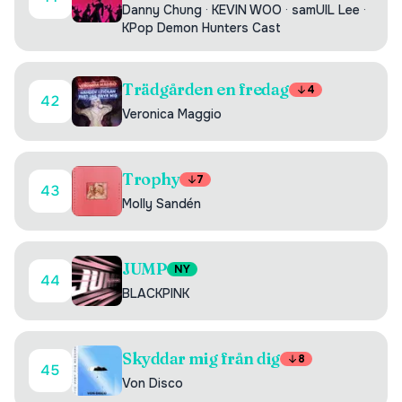
Danny Chung
·
KEVIN WOO
·
samUIL Lee
·
KPop Demon Hunters Cast
Trädgården en fredag
4
42
Veronica Maggio
Trophy
7
43
Molly Sandén
JUMP
NY
44
BLACKPINK
Skyddar mig från dig
8
45
Von Disco