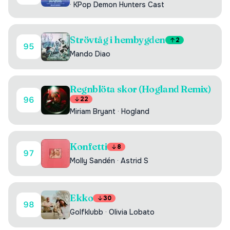
·
KPop Demon Hunters Cast
Strövtåg i hembygden
2
95
Mando Diao
Regnblöta skor (Hogland Remix)
96
22
Miriam Bryant
·
Hogland
Konfetti
8
97
Molly Sandén
·
Astrid S
Ekko
30
98
Golfklubb
·
Olivia Lobato