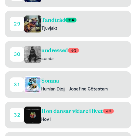
Tandtråd
4
29
Tjuvjakt
undressed
3
30
sombr
Somna
31
Humlan Djojj
·
Josefine Götestam
Hon dansar vidare i livet
2
32
Hov1