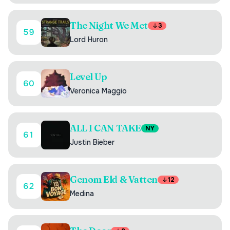
The Night We Met
3
59
Lord Huron
Level Up
60
Veronica Maggio
ALL I CAN TAKE
NY
61
Justin Bieber
Genom Eld & Vatten
12
62
Medina