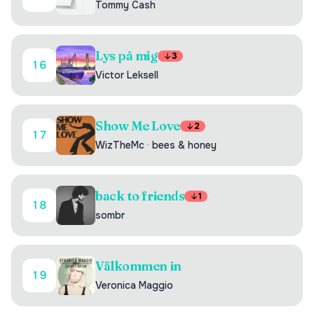
Tommy Cash
Lys på mig
3
16
Victor Leksell
Show Me Love
2
17
WizTheMc
·
bees & honey
back to friends
1
18
sombr
Välkommen in
19
Veronica Maggio