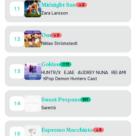
Midnight Sun
2
11
Zara Larsson
Om
2
12
Niklas Strömstedt
Golden
11
13
HUNTR/X
·
EJAE
·
AUDREY NUNA
·
REI AMI
·
KPop Demon Hunters Cast
Sweet Propane
NY
14
Sarettii
Espresso Macchiato
3
15