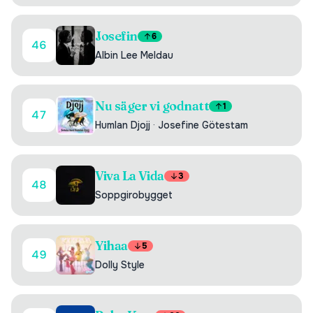
Josefin
6
46
Albin Lee Meldau
Nu säger vi godnatt
1
47
Humlan Djojj
·
Josefine Götestam
Viva La Vida
3
48
Soppgirobygget
Yihaa
5
49
Dolly Style