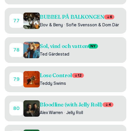
BUBBEL PÅ BALKONGEN
6
77
Elov & Beny
·
Sofie Svensson & Dom Där
Sol, vind och vatten
NY
78
Ted Gärdestad
Lose Control
12
79
Teddy Swims
Bloodline (with Jelly Roll)
4
80
Alex Warren
·
Jelly Roll