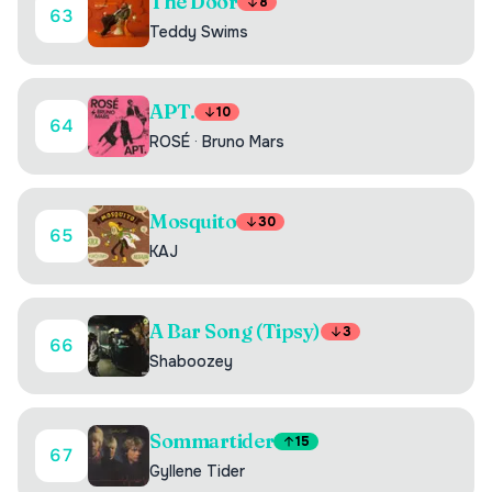
The Door
8
63
Teddy Swims
APT.
10
64
ROSÉ
·
Bruno Mars
Mosquito
30
65
KAJ
A Bar Song (Tipsy)
3
66
Shaboozey
Sommartider
15
67
Gyllene Tider