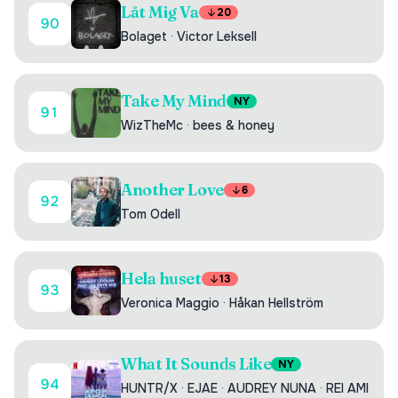
Låt Mig Va
20
90
Bolaget
·
Victor Leksell
Take My Mind
NY
91
WizTheMc
·
bees & honey
Another Love
6
92
Tom Odell
Hela huset
13
93
Veronica Maggio
·
Håkan Hellström
What It Sounds Like
NY
94
HUNTR/X
·
EJAE
·
AUDREY NUNA
·
REI AMI