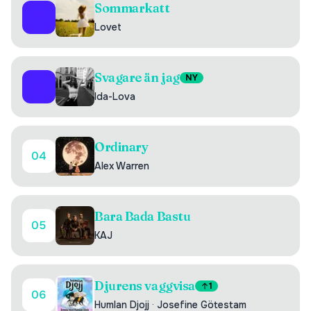
Sommarkatt
02
Lovet
Svagare än jag
NY
03
Ida-Lova
Ordinary
04
Alex Warren
Bara Bada Bastu
05
KAJ
Djurens vaggvisa
1
06
Humlan Djojj
·
Josefine Götestam