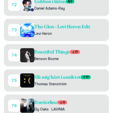
Gubben i lådan
NY
72
Daniel Adams-Ray
The Glen - Levi Heron Edit
73
Levi Heron
Beautiful Things
17
74
Benson Boone
Slå mig hårt i ansiktet
17
75
Thomas Stenström
Borderline
11
76
Ely Oaks
·
LAVINIA