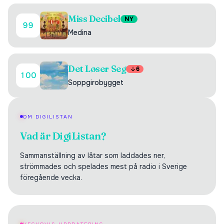
Miss Decibel
NY
99
Medina
Det Løser Seg
6
100
Soppgirobygget
OM DIGILISTAN
Vad är DigiListan?
Sammanställning av låtar som laddades ner,
strömmades och spelades mest på radio i Sverige
föregående vecka.