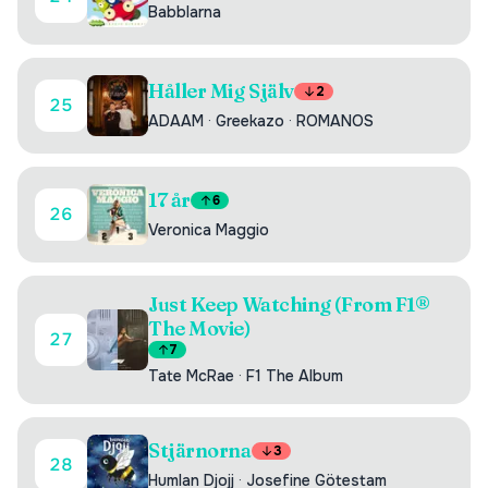
Babblarna
Håller Mig Själv
2
25
ADAAM
·
Greekazo
·
ROMANOS
17 år
6
26
Veronica Maggio
Just Keep Watching (From F1®
The Movie)
27
7
Tate McRae
·
F1 The Album
Stjärnorna
3
28
Humlan Djojj
·
Josefine Götestam