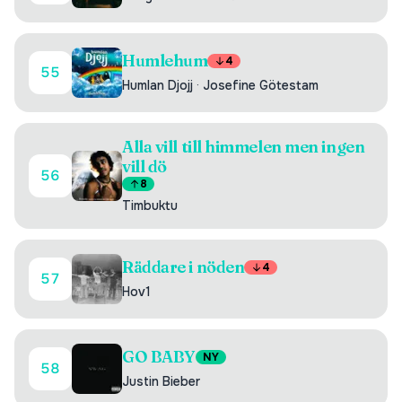
Humlehum
4
55
Humlan Djojj
·
Josefine Götestam
Alla vill till himmelen men ingen
vill dö
56
8
Timbuktu
Räddare i nöden
4
57
Hov1
GO BABY
NY
58
Justin Bieber