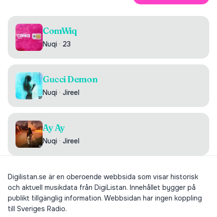
ComWiq
Nuqi
·
23
Gucci Demon
Nuqi
·
Jireel
Ay Ay
Nuqi
·
Jireel
Digilistan.se är en oberoende webbsida som visar historisk
och aktuell musikdata från DigiListan. Innehållet bygger på
publikt tillgänglig information. Webbsidan har ingen koppling
till Sveriges Radio.