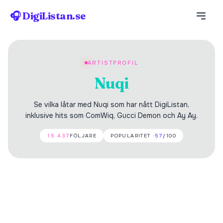
🎧 DigiListan.se
ARTISTPROFIL
Nuqi
Se vilka låtar med Nuqi som har nått DigiListan,
inklusive hits som ComWiq, Gucci Demon och Ay Ay.
15 437
FÖLJARE
POPULARITET ·
57
/100