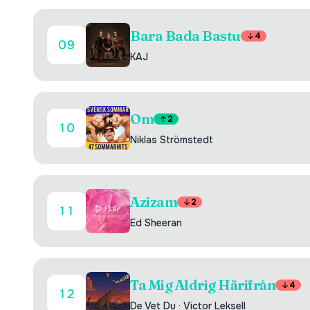
Bara Bada Bastu
4
09
KAJ
Om
2
10
Niklas Strömstedt
Azizam
2
11
Ed Sheeran
Ta Mig Aldrig Härifrån
4
12
De Vet Du
·
Victor Leksell