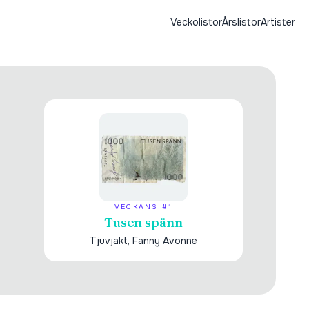
Veckolistor
Årslistor
Artister
VECKANS #1
Tusen spänn
Tjuvjakt, Fanny Avonne