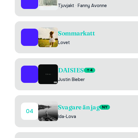
01
Tjuvjakt
·
Fanny Avonne
Sommarkatt
02
Lovet
DAISIES
4
03
Justin Bieber
Svagare än jag
NY
04
Ida-Lova