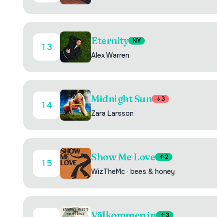
Eternity
NY
13
Alex Warren
Midnight Sun
3
14
Zara Larsson
Show Me Love
2
15
WizTheMc
·
bees & honey
Välkommen in
3