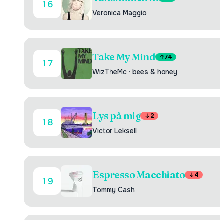
16
Veronica Maggio
Take My Mind
74
17
WizTheMc
·
bees & honey
Lys på mig
2
18
Victor Leksell
Espresso Macchiato
4
19
Tommy Cash