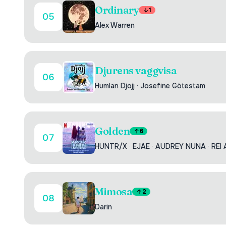
Ordinary
1
05
Alex Warren
Djurens vaggvisa
06
Humlan Djojj
·
Josefine Götestam
Golden
6
07
HUNTR/X
·
EJAE
·
AUDREY NUNA
·
REI 
Mimosa
2
08
Darin