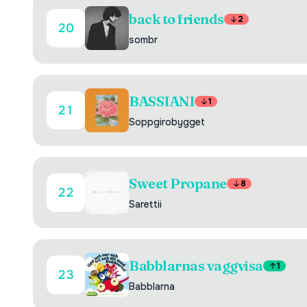
back to friends
2
20
sombr
BASSIANI
1
21
Soppgirobygget
Sweet Propane
8
22
Sarettii
Babblarnas vaggvisa
1
23
Babblarna