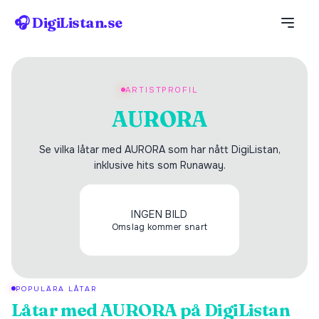
🎧 DigiListan.se
ARTISTPROFIL
AURORA
Se vilka låtar med AURORA som har nått DigiListan,
inklusive hits som Runaway.
INGEN BILD
Omslag kommer snart
POPULÄRA LÅTAR
Låtar med
AURORA
på DigiListan