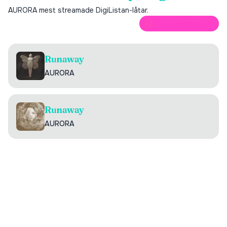
AURORA
mest streamade DigiListan-låtar.
ÖPPNA PÅ SPOTIFY
Runaway
AURORA
Runaway
AURORA