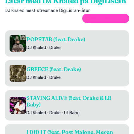
Låtar med
DJ Khaled
på DigiListan
DJ Khaled
mest streamade DigiListan-låtar.
ÖPPNA PÅ SPOTIFY
POPSTAR (feat. Drake)
DJ Khaled
·
Drake
GREECE (feat. Drake)
DJ Khaled
·
Drake
STAYING ALIVE (feat. Drake & Lil
Baby)
DJ Khaled
·
Drake
·
Lil Baby
I DID IT (feat. Post Malone, Megan