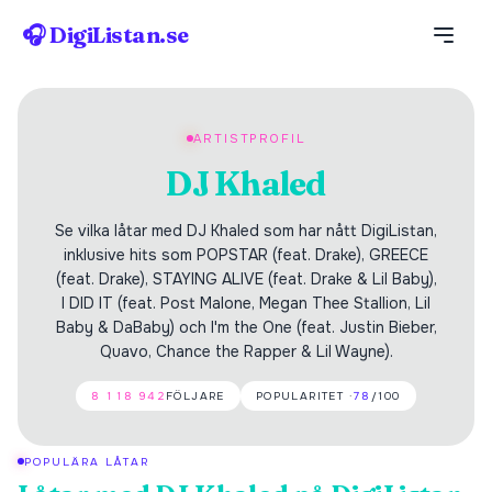
🎧 DigiListan.se
ARTISTPROFIL
DJ Khaled
Se vilka låtar med DJ Khaled som har nått DigiListan,
inklusive hits som POPSTAR (feat. Drake), GREECE
(feat. Drake), STAYING ALIVE (feat. Drake & Lil Baby),
I DID IT (feat. Post Malone, Megan Thee Stallion, Lil
Baby & DaBaby) och I'm the One (feat. Justin Bieber,
Quavo, Chance the Rapper & Lil Wayne).
8 118 942
FÖLJARE
POPULARITET ·
78
/100
POPULÄRA LÅTAR