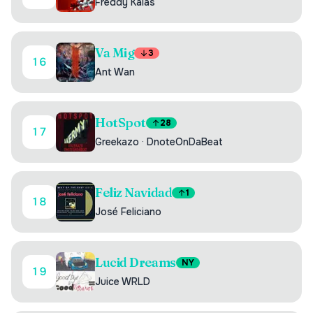
Freddy Kalas
Va Mig
3
16
Ant Wan
HotSpot
28
17
Greekazo
·
DnoteOnDaBeat
Feliz Navidad
1
18
José Feliciano
Lucid Dreams
NY
19
Juice WRLD