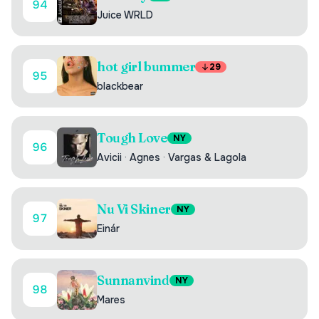
94
Juice WRLD
hot girl bummer
29
95
blackbear
Tough Love
NY
96
Avicii
·
Agnes
·
Vargas & Lagola
Nu Vi Skiner
NY
97
Einár
Sunnanvind
NY
98
Mares