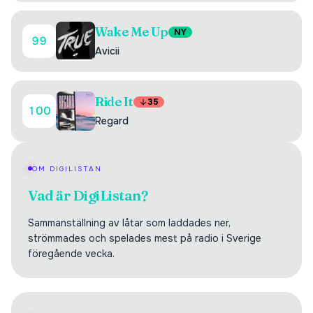
Wake Me Up
NY
99
Avicii
Ride It
35
100
Regard
OM DIGILISTAN
Vad är DigiListan?
Sammanställning av låtar som laddades ner,
strömmades och spelades mest på radio i Sverige
föregående vecka.