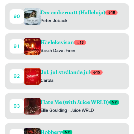
Decembernatt (Halleluja)
18
90
Peter Jöback
Kärleksvisan
18
91
Sarah Dawn Finer
Jul, jul strålande jul
15
92
Carola
Hate Me (with Juice WRLD)
NY
93
Ellie Goulding
·
Juice WRLD
Robbery
NY