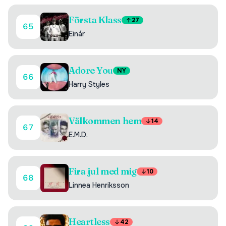
Första Klass
27
65
Einár
Adore You
NY
66
Harry Styles
Välkommen hem
14
67
E.M.D.
Fira jul med mig
10
68
Linnea Henriksson
Heartless
42