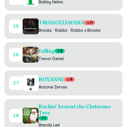
Bobby Helms
TRIANGELDRAMA
11
25
Brookz
·
Robbz
·
Robbz x Brookz
Falling
6
26
Trevor Daniel
ROXANNE
9
27
Arizona Zervas
Rockin' Around the Christmas
Tree
28
1
Brenda Lee