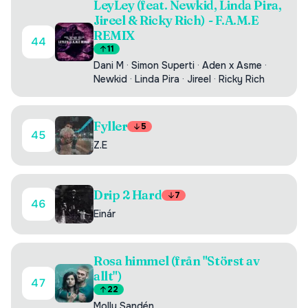
LeyLey (feat. Newkid, Linda Pira,
Jireel & Ricky Rich) - F.A.M.E
REMIX
44
11
Dani M
·
Simon Superti
·
Aden x Asme
·
Newkid
·
Linda Pira
·
Jireel
·
Ricky Rich
Fyller
5
45
Z.E
Drip 2 Hard
7
46
Einár
Rosa himmel (från "Störst av
allt")
47
22
Molly Sandén