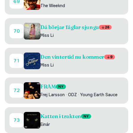
69
The Weeknd
Då börjar fåglar sjunga
26
70
Miss Li
Den vintertid nu kommer
9
71
Miss Li
FRAM
NY
72
Frej Larsson
·
ODZ
·
Young Earth Sauce
Katten i trakten
NY
73
Einár