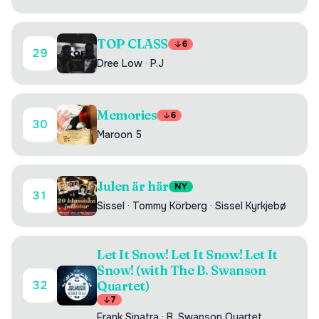
TOP CLASS
6
29
Dree Low
·
P.J
Memories
6
30
Maroon 5
Julen är här
NY
31
Sissel
·
Tommy Körberg
·
Sissel Kyrkjebø
Let It Snow! Let It Snow! Let It
Snow! (with The B. Swanson
32
Quartet)
7
Frank Sinatra
·
B. Swanson Quartet