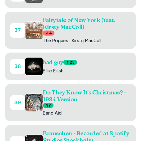
Fairytale of New York (feat.
Kirsty MacColl)
37
4
The Pogues
·
Kirsty MacColl
bad guy
23
38
Billie Eilish
Do They Know It's Christmas? -
1984 Version
39
NY
Band Aid
Branschen - Recorded at Spotify
Studios Stockholm