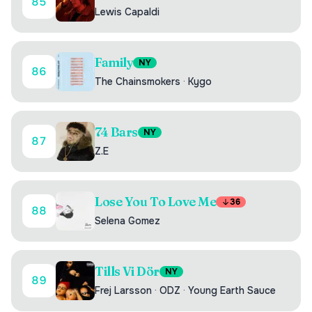
85
Lewis Capaldi
Family
NY
86
The Chainsmokers
·
Kygo
74 Bars
NY
87
Z.E
Lose You To Love Me
36
88
Selena Gomez
Tills Vi Dör
NY
89
Frej Larsson
·
ODZ
·
Young Earth Sauce