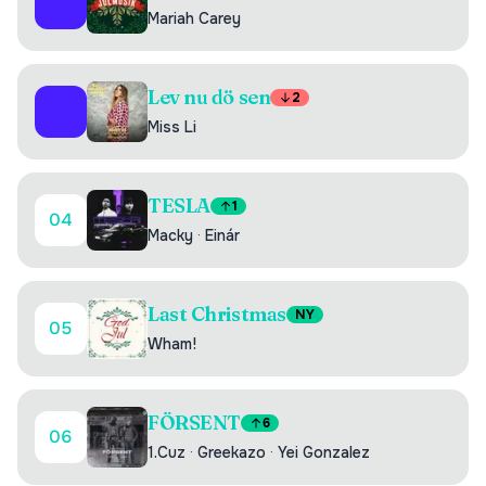
02
Mariah Carey
Lev nu dö sen
2
03
Miss Li
TESLA
1
04
Macky
·
Einár
Last Christmas
NY
05
Wham!
FÖRSENT
6
06
1.Cuz
·
Greekazo
·
Yei Gonzalez