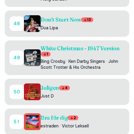
Don't Start Now
13
48
Dua Lipa
White Christmas - 1947 Version
1
49
Bing Crosby
·
Ken Darby Singers
·
John
Scott Trotter & His Orchestra
Juligen
4
50
Just D
Bra för dig
2
51
estraden
·
Victor Leksell