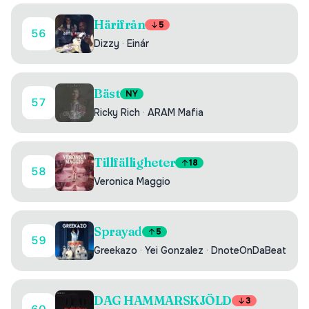
Härifrån
5
56
Dizzy
·
Einár
Bäst
NY
57
Ricky Rich
·
ARAM Mafia
Tillfälligheter
18
58
Veronica Maggio
Sprayad
5
59
Greekazo
·
Yei Gonzalez
·
DnoteOnDaBeat
DAG HAMMARSKJÖLD
3