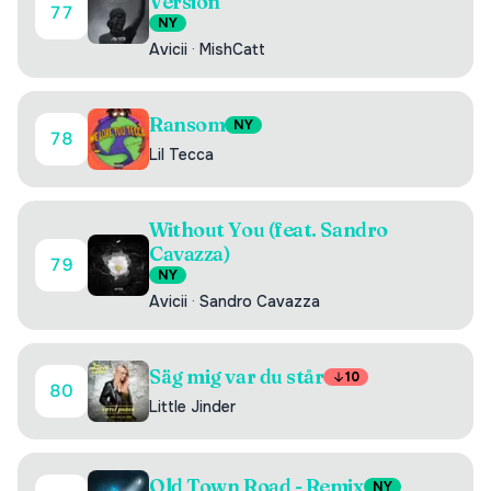
Version
77
NY
Avicii
·
MishCatt
Ransom
NY
78
Lil Tecca
Without You (feat. Sandro
Cavazza)
79
NY
Avicii
·
Sandro Cavazza
Säg mig var du står
10
80
Little Jinder
Old Town Road - Remix
NY