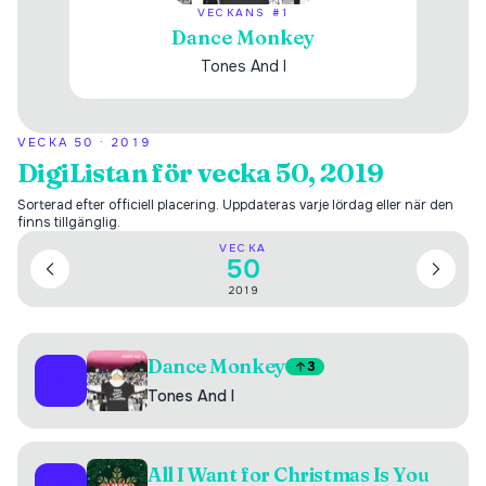
VECKANS #1
Dance Monkey
Tones And I
VECKA
50
·
2019
DigiListan för vecka 50, 2019
Sorterad efter officiell placering. Uppdateras varje lördag eller när den
finns tillgänglig.
VECKA
50
2019
Dance Monkey
3
01
Tones And I
All I Want for Christmas Is You