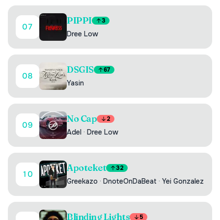
PIPPI
3
07
Dree Low
DSGIS
67
08
Yasin
No Cap
2
09
Adel
·
Dree Low
Apoteket
32
10
Greekazo
·
DnoteOnDaBeat
·
Yei Gonzalez
Blinding Lights
5