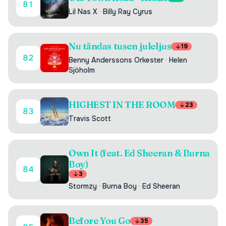
81
Lil Nas X
·
Billy Ray Cyrus
Nu tändas tusen juleljus
19
82
Benny Anderssons Orkester
·
Helen
Sjöholm
HIGHEST IN THE ROOM
23
83
Travis Scott
Own It (feat. Ed Sheeran & Burna
Boy)
84
3
Stormzy
·
Burna Boy
·
Ed Sheeran
Before You Go
35