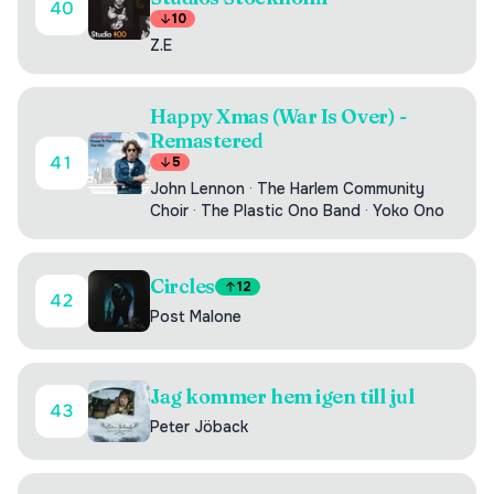
40
10
Z.E
Happy Xmas (War Is Over) -
Remastered
41
5
John Lennon
·
The Harlem Community
Choir
·
The Plastic Ono Band
·
Yoko Ono
Circles
12
42
Post Malone
Jag kommer hem igen till jul
43
Peter Jöback