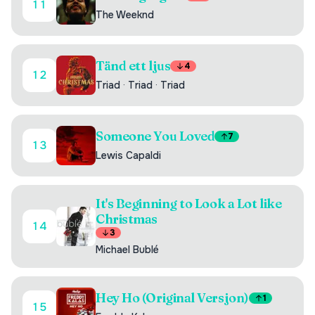
11
The Weeknd
Tänd ett ljus
4
12
Triad
·
Triad
·
Triad
Someone You Loved
7
13
Lewis Capaldi
It's Beginning to Look a Lot like
Christmas
14
3
Michael Bublé
Hey Ho (Original Versjon)
1
15