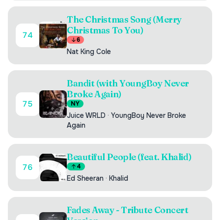
The Christmas Song (Merry
Christmas To You)
74
6
Nat King Cole
Bandit (with YoungBoy Never
Broke Again)
75
NY
Juice WRLD
·
YoungBoy Never Broke
Again
Beautiful People (feat. Khalid)
76
4
Ed Sheeran
·
Khalid
Fades Away - Tribute Concert