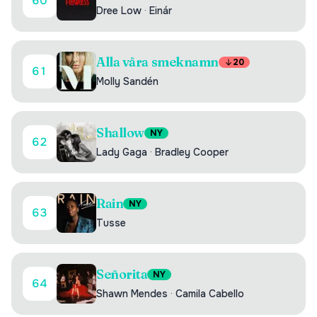
60
Dree Low
·
Einár
Alla våra smeknamn
20
61
Molly Sandén
Shallow
NY
62
Lady Gaga
·
Bradley Cooper
Rain
NY
63
Tusse
Señorita
NY
64
Shawn Mendes
·
Camila Cabello