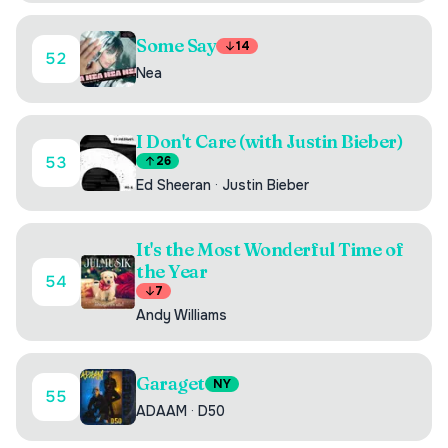
Some Say
14
52
Nea
I Don't Care (with Justin Bieber)
53
26
Ed Sheeran
·
Justin Bieber
It's the Most Wonderful Time of
the Year
54
7
Andy Williams
Garaget
NY
55
ADAAM
·
D50