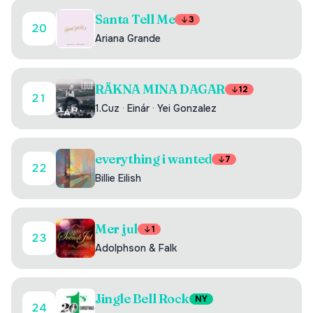
Santa Tell Me
3
20
Ariana Grande
RÄKNA MINA DAGAR
12
21
1.Cuz
·
Einár
·
Yei Gonzalez
everything i wanted
7
22
Billie Eilish
Mer jul
1
23
Adolphson & Falk
Jingle Bell Rock
NY
24