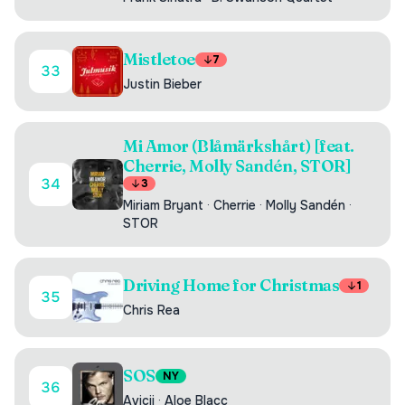
Mistletoe
7
33
Justin Bieber
Mi Amor (Blåmärkshårt) [feat.
Cherrie, Molly Sandén, STOR]
34
3
Miriam Bryant
·
Cherrie
·
Molly Sandén
·
STOR
Driving Home for Christmas
1
35
Chris Rea
SOS
NY
36
Avicii
·
Aloe Blacc