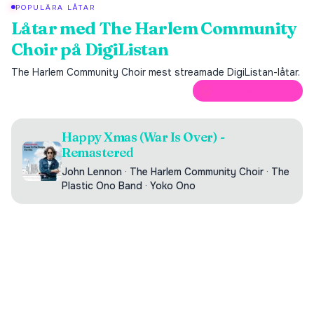
POPULÄRA LÅTAR
Låtar med
The Harlem Community
Choir
på DigiListan
The Harlem Community Choir
mest streamade DigiListan-låtar.
ÖPPNA PÅ SPOTIFY
Happy Xmas (War Is Over) -
Remastered
John Lennon
·
The Harlem Community Choir
·
The
Plastic Ono Band
·
Yoko Ono