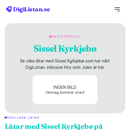
🎧 DigiListan.se
ARTISTPROFIL
Sissel Kyrkjebø
Se vilka låtar med Sissel Kyrkjebø som har nått
DigiListan, inklusive hits som Julen är här.
INGEN BILD
Omslag kommer snart
POPULÄRA LÅTAR
Låtar med
Sissel Kyrkjebø
på