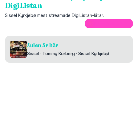
DigiListan
Sissel Kyrkjebø
mest streamade DigiListan-låtar.
ÖPPNA PÅ SPOTIFY
Julen är här
Sissel
·
Tommy Körberg
·
Sissel Kyrkjebø