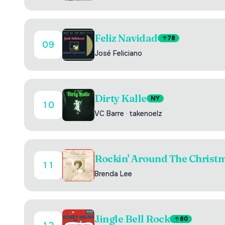
Feliz Navidad
78
09
José Feliciano
Dirty Kalle
NY
10
VC Barre
·
takenoelz
Rockin' Around The Christ
11
Brenda Lee
Jingle Bell Rock
80