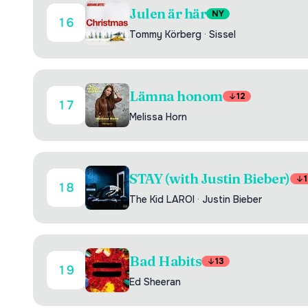
Julen är här
NY
16
Tommy Körberg
·
Sissel
Lämna honom
12
17
Melissa Horn
STAY (with Justin Bieber)
1
18
The Kid LAROI
·
Justin Bieber
Bad Habits
13
19
Ed Sheeran