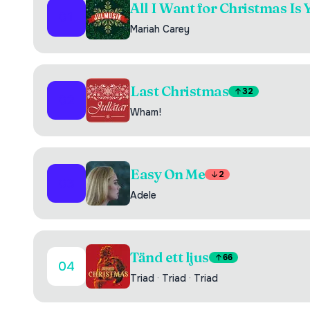
All I Want for Christmas Is 
01
Mariah Carey
Last Christmas
32
02
Wham!
Easy On Me
2
03
Adele
Tänd ett ljus
66
04
Triad
·
Triad
·
Triad