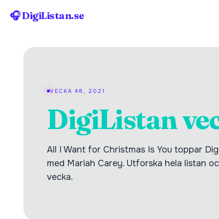
🎧 DigiListan.se
VECKA 48, 2021
DigiListan ve
All I Want for Christmas Is You toppar Di
med Mariah Carey. Utforska hela listan och
vecka.