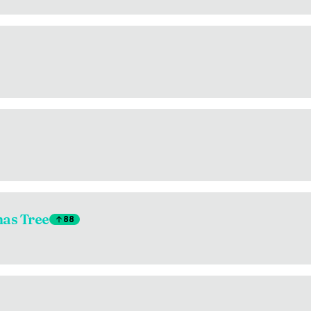
mas Tree
88