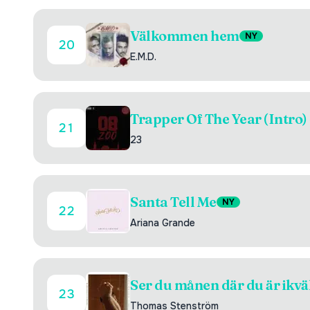
Välkommen hem
NY
20
E.M.D.
Trapper Of The Year (Intro)
21
23
Santa Tell Me
NY
22
Ariana Grande
Ser du månen där du är ikvä
23
Thomas Stenström