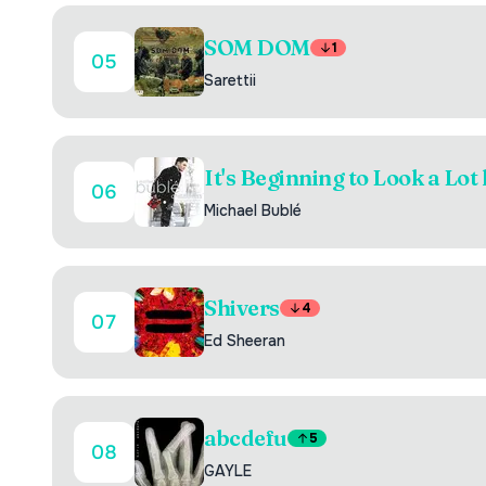
SOM DOM
1
05
Sarettii
It's Beginning to Look a Lot
06
Michael Bublé
Shivers
4
07
Ed Sheeran
abcdefu
5
08
GAYLE