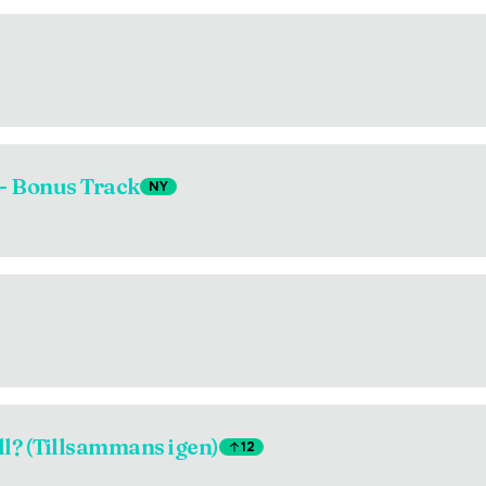
 - Bonus Track
NY
ll? (Tillsammans igen)
12