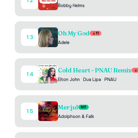
12
Bobby Helms
Oh My God
11
13
Adele
Cold Heart - PNAU Remix
14
Elton John
·
Dua Lipa
·
PNAU
Mer jul
NY
15
Adolphson & Falk