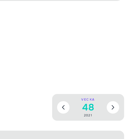
VECKA
48
2021