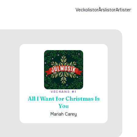
Veckolistor
Årslistor
Artister
VECKANS #1
All I Want for Christmas Is
You
Mariah Carey