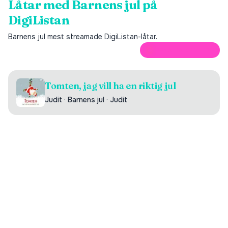
Låtar med
Barnens jul
på
DigiListan
Barnens jul
mest streamade DigiListan-låtar.
ÖPPNA PÅ SPOTIFY
Tomten, jag vill ha en riktig jul
Judit
·
Barnens jul
·
Judit