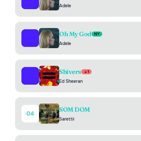
01
Adele
Oh My God
NY
02
Adele
Shivers
1
03
Ed Sheeran
SOM DOM
04
Sarettii