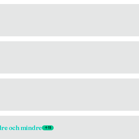
re och mindre
11