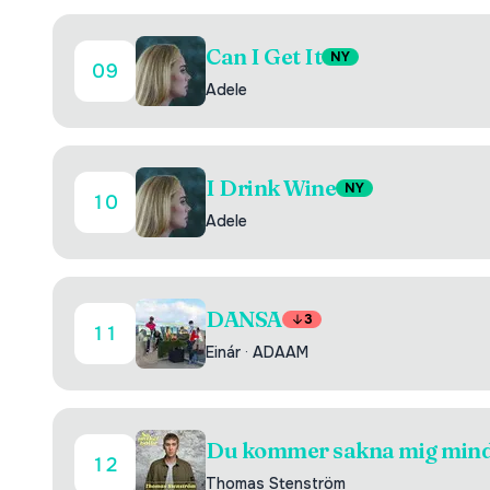
Can I Get It
NY
09
Adele
I Drink Wine
NY
10
Adele
DANSA
3
11
Einár
·
ADAAM
Du kommer sakna mig mind
12
Thomas Stenström