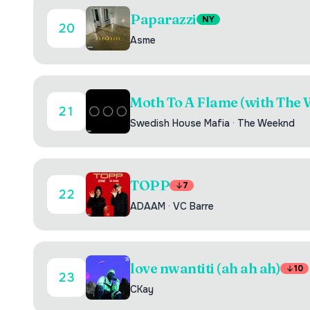
Paparazzi
NY
20
Asme
Moth To A Flame (with The
21
Swedish House Mafia
·
The Weeknd
TOPP
7
22
ADAAM
·
VC Barre
love nwantiti (ah ah ah)
10
23
CKay