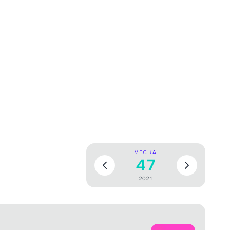
VECKA
47
2021