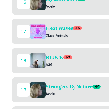
16
Adele
Heat Waves
5
17
Glass Animals
BLOCK
2
18
A36
Strangers By Nature
NY
19
Adele