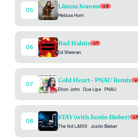
Lämna honom
2
05
Melissa Horn
Bad Habits
1
06
Ed Sheeran
Cold Heart - PNAU Remix
07
Elton John
·
Dua Lipa
·
PNAU
STAY (with Justin Bieber)
1
08
The Kid LAROI
·
Justin Bieber