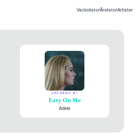
Veckolistor
Årslistor
Artister
VECKANS #1
Easy On Me
Adele