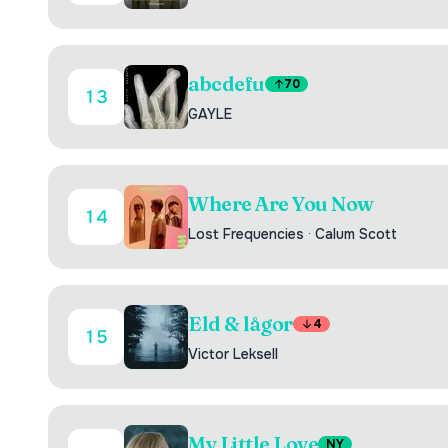
abcdefu
70
13
GAYLE
Where Are You Now
14
Lost Frequencies
·
Calum Scott
Eld & lågor
4
15
Victor Leksell
My Little Love
NY